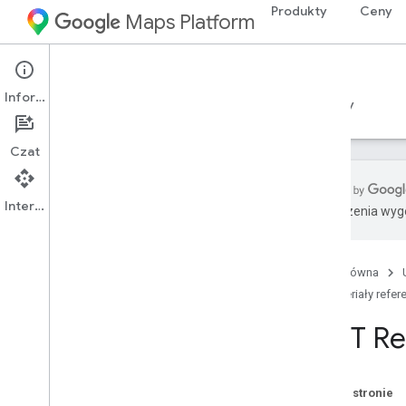
Produkty
Ceny
Maps Platform
Aerial View API
Informacje
Przewodniki
Materiały referencyjne
Zasoby
Czat
Interfejs API
Tłumaczenia wyge
Dokumentacja REST
Przegląd
Strona główna
Zasoby REST
Materiały refer
filmy
REST Re
Przegląd
wyszukiwanie filmów
wyszukiwanie metadanych filmu
wideo
Na tej stronie