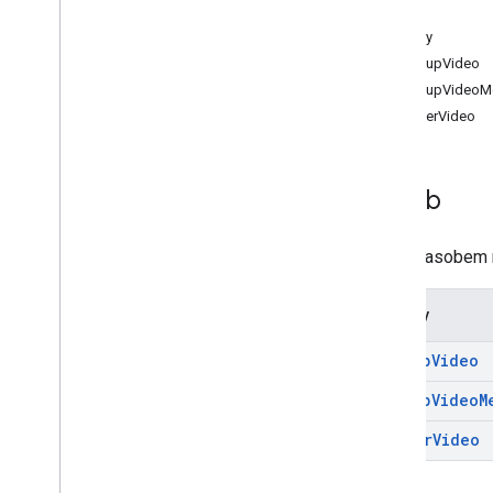
Renderowanie wideo
Zasób
Metody
Typy
lookupVideo
Media
Format
lookupVideoM
Stan
renderVideo
Metadane filmu
Dokumentacja RPC
Zasób
Z tym zasobem n
Metody
lookup
Video
lookup
Video
M
render
Video