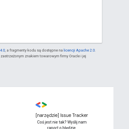
4.0
, a fragmenty kodu są dostępne na
licencji Apache 2.0
.
st zastrzeżonym znakiem towarowym firmy Oracle i jej
[narzędzie] Issue Tracker
Coś jest nie tak? Wyślij nam
raport o błędzie.