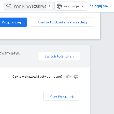
/
Zaloguj się
Rozpocznij
Kontakt z działem sprzedaży
rowany język.
Czy te wskazówki były pomocne?
Prześlij opinię