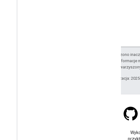
O ile nie stwierdzono inacze
Szczegółowe informacje n
podmiotów stowarzyszon
Ostatnia aktualizacja: 202
Stack Overflow
Zadaj pytanie pod tagiem
Wyko
google-maps.
przyk