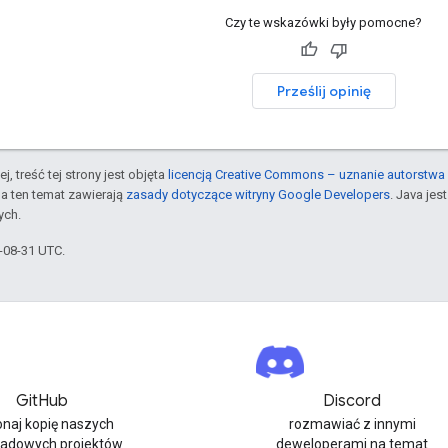
Czy te wskazówki były pomocne?
Prześlij opinię
j, treść tej strony jest objęta
licencją Creative Commons – uznanie autorstwa 
a ten temat zawierają
zasady dotyczące witryny Google Developers
. Java je
ych.
5-08-31 UTC.
GitHub
Discord
naj kopię naszych
rozmawiać z innymi
ładowych projektów
deweloperami na temat