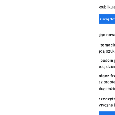
Zanim opublikuje
Przeszukaj do
Publikując now
W temaci
będą szuka
W poście 
kodu, dzien
Dołącz fr
bez proste
usługi taki
Przeczyta
wytyczne i