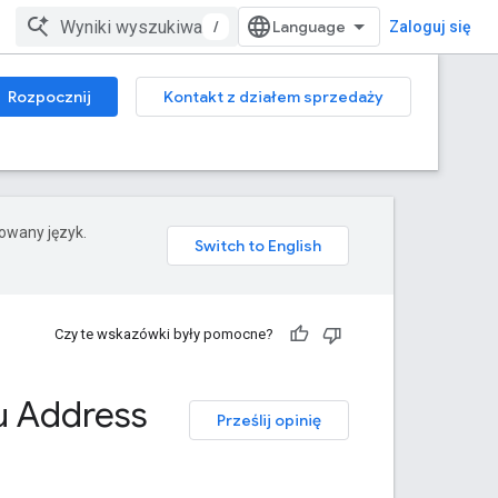
/
Zaloguj się
Rozpocznij
Kontakt z działem sprzedaży
rowany język.
Czy te wskazówki były pomocne?
u Address
Prześlij opinię