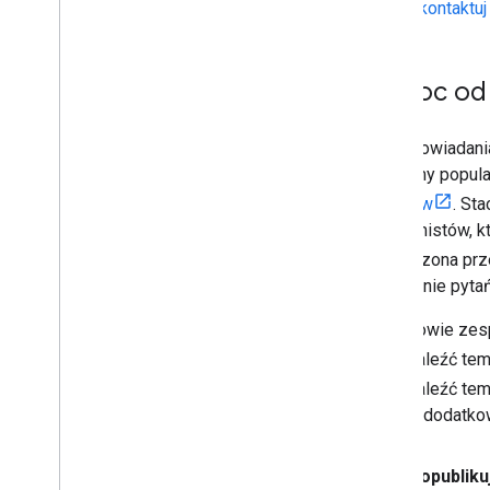
Skontaktu
Pomoc od 
Do odpowiadania
używamy popular
Overflow
. St
programistów, kt
prowadzona prze
zadawanie pytań
Członkowie zesp
Aby znaleźć tem
Aby znaleźć tem
pytania dodatk
Zanim opubliku