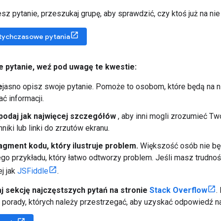
sz pytanie, przeszukaj grupę, aby sprawdzić, czy ktoś już na ni
tychczasowe pytania
e pytanie
,
weź pod uwagę te kwestie:
e
jasno opisz swoje pytanie. Pomoże to osobom, które będą na n
ć informacji.
podaj jak najwięcej szczegółów
, aby inni mogli zrozumieć T
niki lub linki do zrzutów ekranu.
agment kodu, który ilustruje problem.
Większość osób nie b
go przykładu, który łatwo odtworzy problem. Jeśli masz trudnoś
ej jak
JSFiddle
.
j sekcję najczęstszych pytań na stronie
Stack Overflow
.
 porady, których należy przestrzegać, aby uzyskać odpowiedź na