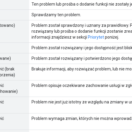
Ten problem lub prośba o dodanie funkcji nie zostały
Sprawdzamy ten problem.
ptowano)
Problem został sprawdzony i uznany za prawidłowy. Pa
rozwiązany lub prośba o dodanie funkcji zostanie zrea
informacji znajdziesz w sekcji
Priorytet
poniżej.
Problem został rozwiązany i jego dostępność jest blis
owane)
Problem został rozwiązany i potwierdzono jego dostę
ić (brak
Brakuje informacji, aby rozwiązać problem, lub nie m
orzenia)
wić
Problem opisuje oczekiwane zachowanie usługi w zgł
chowanie)
wić
Problem nie jest już istotny ze względu na zmiany w u
wić
Problem wymaga zmian, których nie można wprowadzić