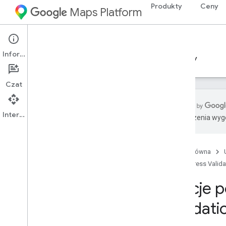
Produkty
Ceny
Maps Platform
Web Services
Address Validation API
Informacje
Przewodniki
Materiały referencyjne
Zasoby
Czat
Interfejs API
Tłumaczenia wyge
Pomoc
Opcje pomocy
Strona główna
Mapy – najczęstsze pytania
Address Valida
Najczęstsze pytania dotyczące
weryfikacji adresu
Opcje p
Zasięg w krajach i regionach
Informacje o wersjach
Validati
Bądź na bieżąco