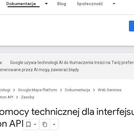
Dokumentacja
Blog
Społeczność
Google używa technologii AI do tłumaczenia treści na Twój prefe
nerowane przez AI mogą zawierać błędy.
Usługi
Google Maps Platform
Dokumentacja
Web Services
tion API
Zasoby
omocy technicznej dla interfejs
on API