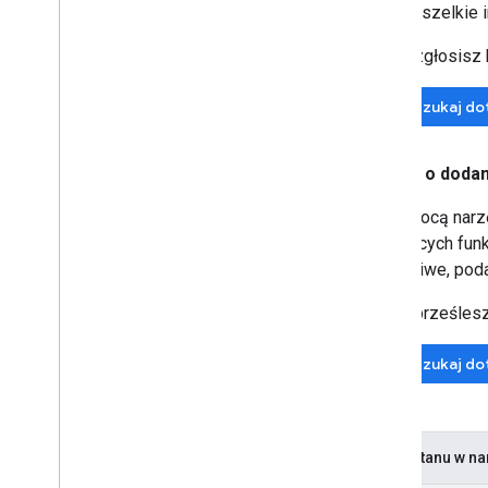
Wszelkie i
Zanim zgłosisz b
Przeszukaj d
Prośby o dodan
Za pomocą narzę
istniejących fun
to możliwe, poda
Zanim prześlesz 
Przeszukaj d
Kody stanu w n