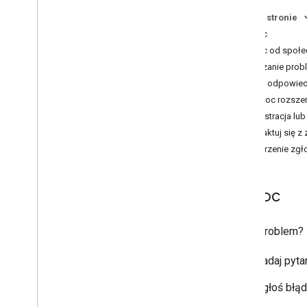
Sprawdzone metody
Na tej stronie
Sprawdzone metody korzystania z
Pomoc
usług internetowych
Pomoc od społec
Biblioteki klienta
Zgłaszanie prob
Przykłady biblioteki klienta
Wybór odpowiedn
Centrum architektury
Pomoc rozsze
Rejestracja lu
Rozliczenia i monitorowanie
Skontaktuj się 
Wykorzystanie i płatności
Tworzenie zgł
Raportowanie i monitorowanie
Zasady i warunki
Pomoc
Zasady i informacje o źródłach
Warunki korzystania z usługi
Masz problem? I
Zadaj pyta
Zgłoś błąd