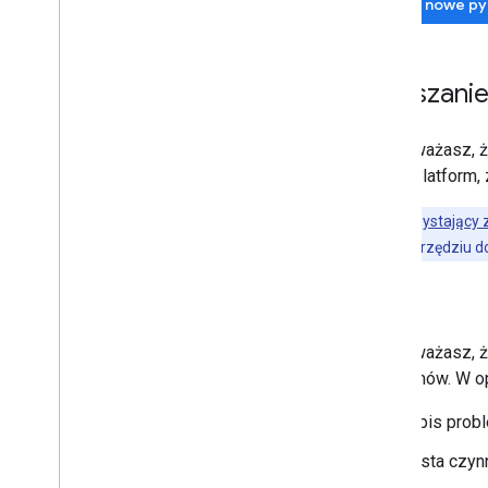
Zadaj nowe py
Zgłaszanie
Jeśli uważasz, ż
Maps Platform, 
Klienci korzystający
problemy w narzędziu do
Błędy
Jeśli uważasz, 
problemów. W opi
Opis prob
Lista czyn