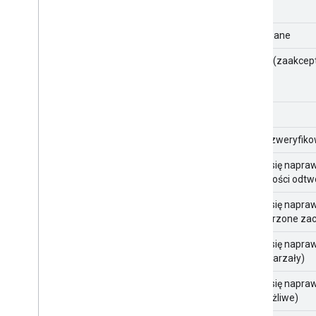
Nowy
Przypisane
W toku (zaakce
Stałe
Stałe (zweryfik
Nie da się napraw
możliwości odtw
Nie da się napra
(zamierzone za
Nie da się napra
(przestarzały)
Nie da się napra
(niemożliwe)