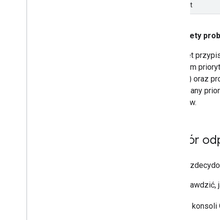
Duplikat
Priorytety pr
Priorytet przyp
wyższym prioryt
P3 i P4) oraz p
Przypisany prio
zasobów.
Wybór odp
Google zdecydow
Aby sprawdzić, 
W konsoli