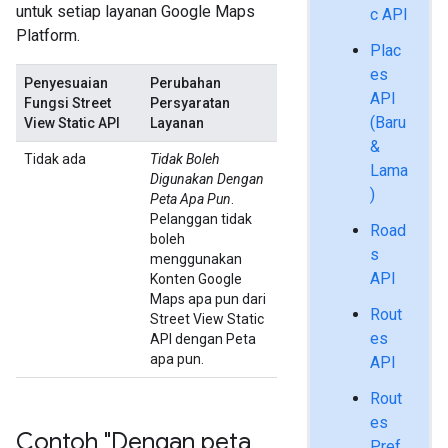
untuk setiap layanan Google Maps
c API
Platform.
Plac
es
Penyesuaian
Perubahan
API
Fungsi Street
Persyaratan
(Baru
View Static API
Layanan
&
Tidak ada
Tidak Boleh
Lama
Digunakan Dengan
)
Peta Apa Pun
.
Pelanggan tidak
Road
boleh
s
menggunakan
API
Konten Google
Maps apa pun dari
Rout
Street View Static
es
API dengan Peta
apa pun.
API
Rout
es
Contoh "Dengan peta
Pref