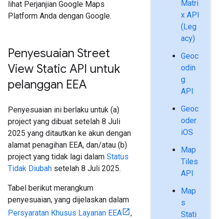
Matri
lihat Perjanjian Google Maps
x API
Platform Anda dengan Google.
(Leg
acy)
Penyesuaian Street
Geoc
View Static API untuk
odin
g
pelanggan EEA
API
Geoc
Penyesuaian ini berlaku untuk (a)
oder
project yang dibuat setelah 8 Juli
iOS
2025 yang ditautkan ke akun dengan
alamat penagihan EEA, dan/atau (b)
Map
project yang tidak lagi dalam
Status
Tiles
Tidak Diubah
setelah 8 Juli 2025.
API
Tabel berikut merangkum
Map
penyesuaian, yang dijelaskan dalam
s
Persyaratan Khusus Layanan EEA
,
Stati