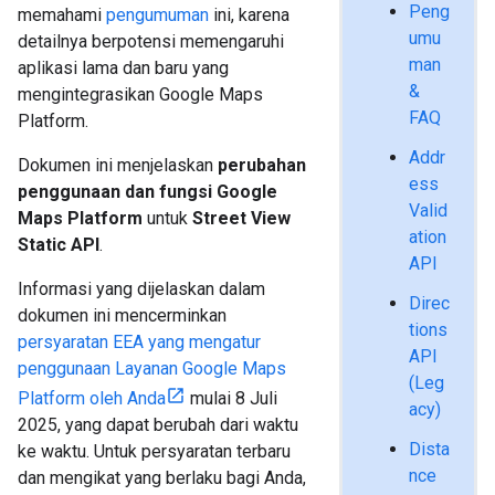
Peng
memahami
pengumuman
ini, karena
umu
detailnya berpotensi memengaruhi
man
aplikasi lama dan baru yang
&
mengintegrasikan Google Maps
FAQ
Platform.
Addr
Dokumen ini menjelaskan
perubahan
ess
penggunaan dan fungsi Google
Valid
Maps Platform
untuk
Street View
ation
Static API
.
API
Informasi yang dijelaskan dalam
Direc
dokumen ini mencerminkan
tions
persyaratan EEA yang mengatur
API
penggunaan Layanan Google Maps
(Leg
Platform oleh Anda
mulai 8 Juli
acy)
2025, yang dapat berubah dari waktu
Dista
ke waktu. Untuk persyaratan terbaru
nce
dan mengikat yang berlaku bagi Anda,