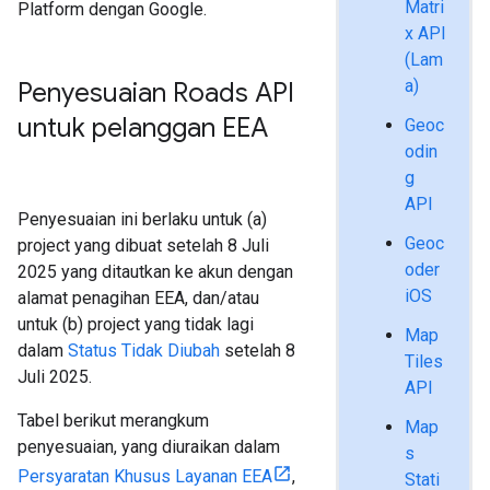
Matri
Platform dengan Google.
x API
(Lam
a)
Penyesuaian Roads API
untuk pelanggan EEA
Geoc
odin
g
API
Penyesuaian ini berlaku untuk (a)
Geoc
project yang dibuat setelah 8 Juli
oder
2025 yang ditautkan ke akun dengan
iOS
alamat penagihan EEA, dan/atau
untuk (b) project yang tidak lagi
Map
dalam
Status Tidak Diubah
setelah 8
Tiles
Juli 2025.
API
Tabel berikut merangkum
Map
penyesuaian, yang diuraikan dalam
s
Persyaratan Khusus Layanan EEA
,
Stati