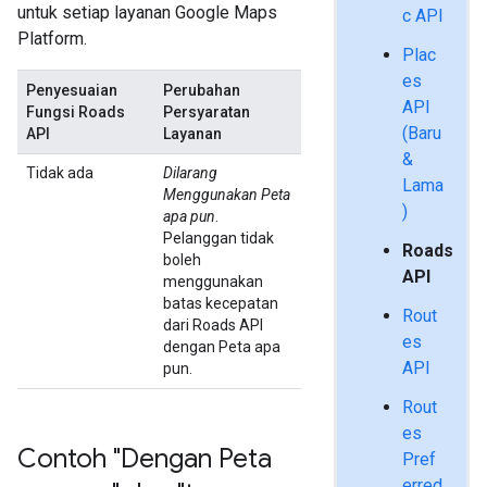
untuk setiap layanan Google Maps
c API
Platform.
Plac
es
Penyesuaian
Perubahan
API
Fungsi Roads
Persyaratan
(Baru
API
Layanan
&
Tidak ada
Dilarang
Lama
Menggunakan Peta
)
apa pun
.
Pelanggan tidak
Roads
boleh
API
menggunakan
batas kecepatan
Rout
dari Roads API
es
dengan Peta apa
API
pun.
Rout
es
Contoh "Dengan Peta
Pref
erred