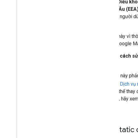
Kể từ
ngày 8 tháng 7 năm 2025
,
Điều kho
riêng cho Khu vực kinh tế Châu Âu (EEA
dựng ứng dụng và trải nghiệm cho người dù
khoản thanh toán ở EEA.
Bạn nên đọc và hiểu rõ
thông báo
này vì th
hiện có và mới tích hợp Nền tảng Google M
Tài liệu này mô tả
các thay đổi về cách 
đối với
API Maps Static
.
Thông tin được mô tả trong tài liệu này ph
(EEA) điều chỉnh việc bạn sử dụng Dịch v
năm 2025. Các điều khoản này có thể thay đ
có tính ràng buộc áp dụng cho bạn, hãy xe
Maps.
Điều chỉnh API Maps Static 