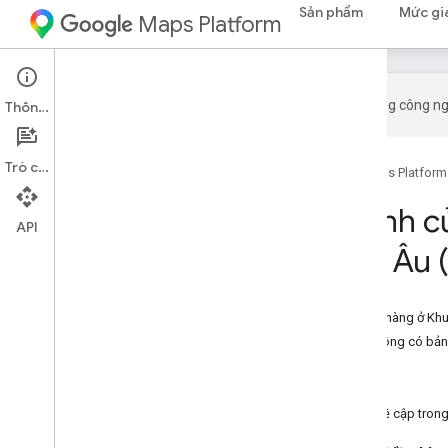
Sản phẩm
Mức gi
Maps Platform
Google sử dụng công ngh
Thông tin
Trò chuyện
Trang chủ
Sản phẩm
Google Maps Platform
Điều chỉnh API tĩnh
API
vực kinh tế Châu Âu 
Trên trang này
Điều chỉnh API Maps Static cho khách hàng ở Khu
Ví dụ về "Có bất kỳ bản đồ nào" và "không có bản
Các giải pháp tích hợp thay thế
An toàn đường bộ
Nếu tôi có câu hỏi khác không được đề cập trong t