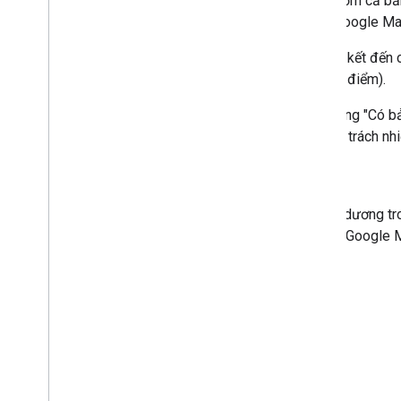
quan với bất kỳ bản đồ nào, bao gồm cả bản
kỳ bản đồ nào với Nội dung trên Google Map
Để rõ ràng, bạn có thể tiếp tục liên kết đ
googleMapsLinks
trong API Địa điểm).
Các ví dụ sau đây minh hoạ nội dung "Có bả
không đầy đủ. Cuối cùng, bạn chịu trách nh
Các vòng tròn màu xanh dương tr
từ Dịch vụ của Nền tảng Google 