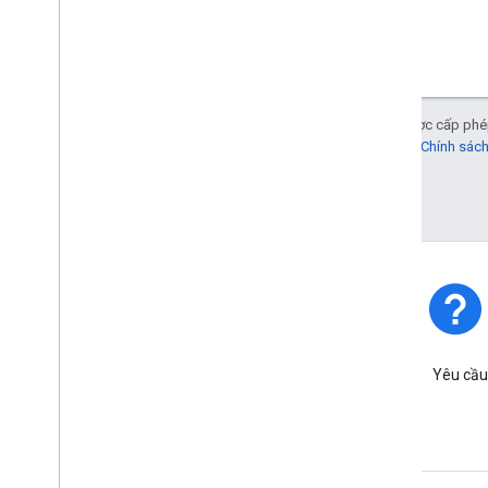
Trừ phi có lưu ý khác, nội dung của trang này được cấp ph
2.0
. Để biết thông tin chi tiết, vui lòng tham khảo
Chính sác
Cập nhật lần gần đây nhất: 2026-04-29 UTC.
Trạng thái nền tảng
Tìm hiểu về các sự cố và thời
Yêu cầu
điểm ngừng hoạt động của
nền tảng.