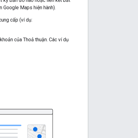
t kỳ bản đồ nào hoặc liên kết bất
ên Google Maps hiện hành).
cung cấp (ví dụ:
 khoản của Thoả thuận. Các ví dụ