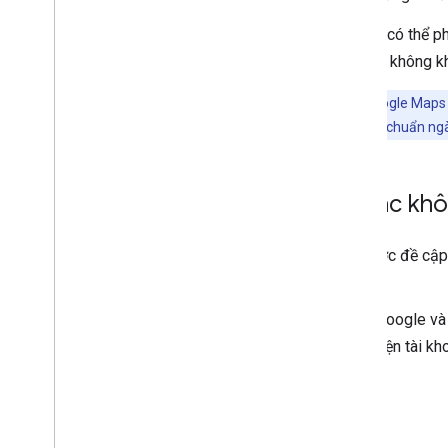
Do các rủi ro về an toàn đường bộ có thể ph
toàn
để hạn chế rủi ro về đường không k
Lưu ý:
Việc sử dụng Dịch vụ nền tảng Google Maps 
trách nhiệm tuân thủ mọi luật, quy định, tiêu chuẩn n
Nếu tôi có câu hỏi khác khô
Nếu có câu hỏi kỹ thuật không được đề cập 
Platform
.
Nếu đã đàm phán thoả thuận với Google và 
không chắc chắn ai là người đại diện tài kh