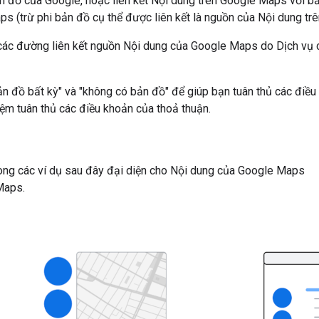
 đồ của Google, hoặc liên kết Nội dung trên Google Maps với bấ
s (trừ phi bản đồ cụ thể được liên kết là nguồn của Nội dung tr
ến các đường liên kết nguồn Nội dung của Google Maps do Dịch vụ 
n đồ bất kỳ" và "không có bản đồ" để giúp bạn tuân thủ các điều
iệm tuân thủ các điều khoản của thoả thuận.
ong các ví dụ sau đây đại diện cho Nội dung của Google Maps
Maps.