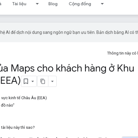
á
Tài liệu
Blog
Cộng đồng
ệ AI để dịch nội dung sang ngôn ngữ bạn ưu tiên. Bản dịch bằng AI có thể
Thông tin này có
 của Maps cho khách hàng ở Khu
(EEA)
 vực kinh tế Châu Âu (EEA)
 đồ nào"
ài liệu này thì sao?