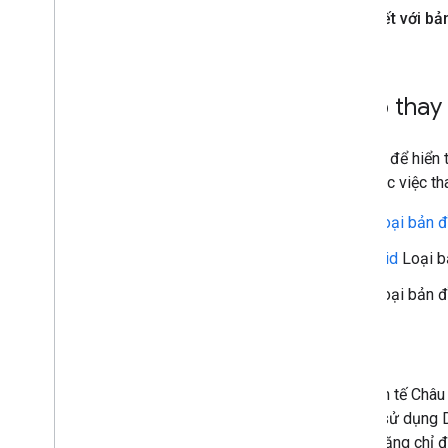
Đã liên kết với bả
Các giải pháp tích hợp thay
Nếu bạn sử dụng Maps Static API để hiển th
hoạt động nữa. Bạn có thể cân nhắc việc th
API JavaScript của Maps:
Loại bản đ
SDK Bản đồ dành cho Android
Loại b
SDK Bản đồ dành cho iOS
Loại bản đ
An toàn đường bộ
Giờ đây, khách hàng ở Khu vực kinh tế Châ
xe. Các ứng dụng đó cũng có thể sử dụng D
thứ ba, miễn là việc sử dụng tính năng chỉ 