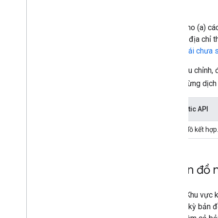
Châu Âu (EEA)
Các mức điều chỉnh này áp dụng cho (a) cá
được liên kết với một tài khoản có địa chỉ 
(b) các dự án không còn ở
Trạng thái chưa 
Bảng sau đây tóm tắt các mức điều chỉnh,
vực kinh tế Châu Âu (EEA)
, cho từng dịc
Điều chỉnh chức năng của Maps Static API
Không có loại bản đồ Vệ tinh và Bản đồ kết hợp
Ví dụ về "Có bất kỳ bản đồ 
Những thay đổi về điều khoản tại Khu vực 
"Bất kỳ bản đồ nào". "Cùng với bất kỳ bản đ