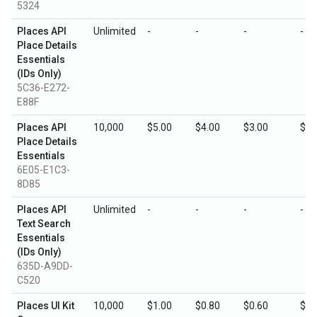
5324
Places API
Unlimited
-
-
-
-
Place Details
Essentials
(IDs Only)
5C36-E272-
E88F
Places API
10,000
$5.00
$4.00
$3.00
$1.
Place Details
Essentials
6E05-E1C3-
8D85
Places API
Unlimited
-
-
-
-
Text Search
Essentials
(IDs Only)
635D-A9DD-
C520
Places UI Kit
10,000
$1.00
$0.80
$0.60
$0.