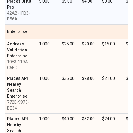
Places UI Kit
5,000
$5.00
$4.00
$3.00
$1.
Pro
42AB-1FB3-
B56A
Enterprise
Address
1,000
$25.00
$20.00
$15.00
$7.
Validation
Enterprise
10F3-119A-
C6EC
Places API
1,000
$35.00
$28.00
$21.00
$10
Nearby
Search
Enterprise
772E-9975-
BE34
Places API
1,000
$40.00
$32.00
$24.00
$12
Nearby
Search