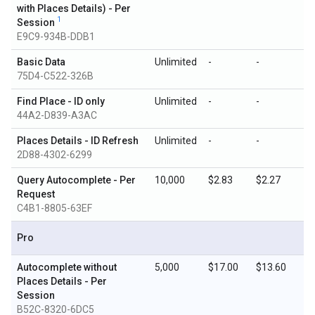
with Places Details) - Per
1
Session
E9C9-934B-DDB1
Basic Data
Unlimited
-
-
75D4-C522-326B
Find Place - ID only
Unlimited
-
-
44A2-D839-A3AC
Places Details - ID Refresh
Unlimited
-
-
2D88-4302-6299
Query Autocomplete - Per
10,000
$2.83
$2.27
Request
C4B1-8805-63EF
Pro
Autocomplete without
5,000
$17.00
$13.60
Places Details - Per
Session
B52C-8320-6DC5