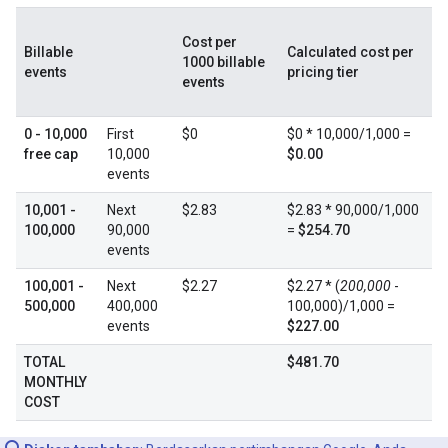
Cost per
Billable
Calculated cost per
1000 billable
events
pricing tier
events
0 - 10,000
First
$0
$0 * 10,000/1,000 =
free cap
10,000
$0.00
events
10,001 -
Next
$2.83
$2.83 * 90,000/1,000
100,000
90,000
=
$254.70
events
100,001 -
Next
$2.27
$2.27 * (
200,000
-
500,000
400,000
100,000)/1,000 =
events
$227.00
TOTAL
$481.70
MONTHLY
COST