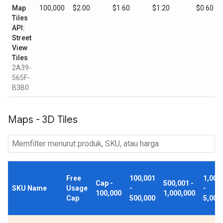
Map
100,000
$2.00
$1.60
$1.20
$0.60
Tiles
API:
Street
View
Tiles
2A39-
565F-
B3B0
Maps - 3D Tiles
Free
100,001
1,000
Cap -
500,001 -
SKU Name
Usage
-
-
100,000
1,000,000
Cap
500,000
5,000