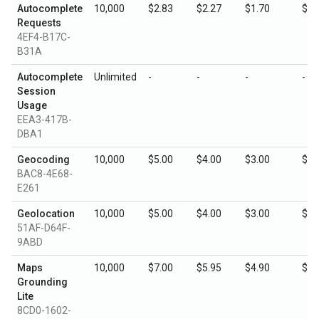
Autocomplete
10,000
$2.83
$2.27
$1.70
$0.
Requests
4EF4-B17C-
B31A
Autocomplete
Unlimited
-
-
-
-
Session
Usage
EEA3-417B-
DBA1
Geocoding
10,000
$5.00
$4.00
$3.00
$1.
BAC8-4E68-
E261
Geolocation
10,000
$5.00
$4.00
$3.00
$1.
51AF-D64F-
9ABD
Maps
10,000
$7.00
$5.95
$4.90
$3.
Grounding
Lite
8CD0-1602-