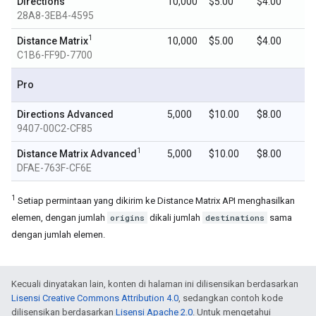
Directions
10,000
$5.00
$4.00
28A8-3EB4-4595
1
Distance Matrix
10,000
$5.00
$4.00
C1B6-FF9D-7700
Pro
Directions Advanced
5,000
$10.00
$8.00
9407-00C2-CF85
1
Distance Matrix Advanced
5,000
$10.00
$8.00
DFAE-763F-CF6E
1
Setiap permintaan yang dikirim ke Distance Matrix API menghasilkan
elemen, dengan jumlah
origins
dikali jumlah
destinations
sama
dengan jumlah elemen.
Kecuali dinyatakan lain, konten di halaman ini dilisensikan berdasarkan
Lisensi Creative Commons Attribution 4.0
, sedangkan contoh kode
dilisensikan berdasarkan
Lisensi Apache 2.0
. Untuk mengetahui