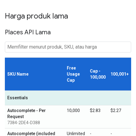
Harga produk lama
Places API Lama
Free
Cap -
SKU Name
Usage
100,001+
100,000
Cap
Essentials
Autocomplete - Per
10,000
$2.83
$2.27
Request
7384-2DE4-D388
Autocomplete (included
Unlimited
-
-