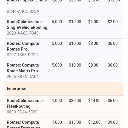
Roads - Speed Limits
5,000
$20.00
$16.00
$12.00
1
BC44-A4CC-322A
RouteOptimization -
5,000
$10.00
$4.00
$2.00
SingleVehicleRouting
2020-AA6E-7D49
Routes: Compute
5,000
$10.00
$8.00
$6.00
Routes Pro
02F7-1B55-DC90
Routes: Compute
5,000
$10.00
$8.00
$6.00
Route Matrix Pro
2E25-887A-DAD4
Enterprise
RouteOptimization -
1,000
$30.00
$14.00
$6.00
FleetRouting
08E0-0D24-6C8E
Routes: Compute
1,000
$15.00
$12.00
$9.00