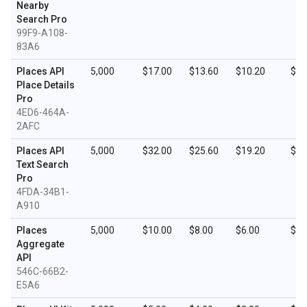
Nearby
Search Pro
99F9-A108-
83A6
Places API
5,000
$17.00
$13.60
$10.20
$5.
Place Details
Pro
4ED6-464A-
2AFC
Places API
5,000
$32.00
$25.60
$19.20
$9.
Text Search
Pro
4FDA-34B1-
A910
Places
5,000
$10.00
$8.00
$6.00
$3.
Aggregate
API
546C-66B2-
E5A6