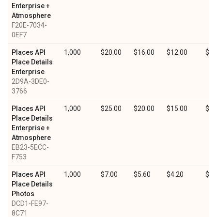
Enterprise +
Atmosphere
F20E-7034-
0EF7
Places API
1,000
$20.00
$16.00
$12.00
$6.
Place Details
Enterprise
2D9A-3DE0-
3766
Places API
1,000
$25.00
$20.00
$15.00
$7.
Place Details
Enterprise +
Atmosphere
EB23-5ECC-
F753
Places API
1,000
$7.00
$5.60
$4.20
$2.
Place Details
Photos
DCD1-FE97-
8C71