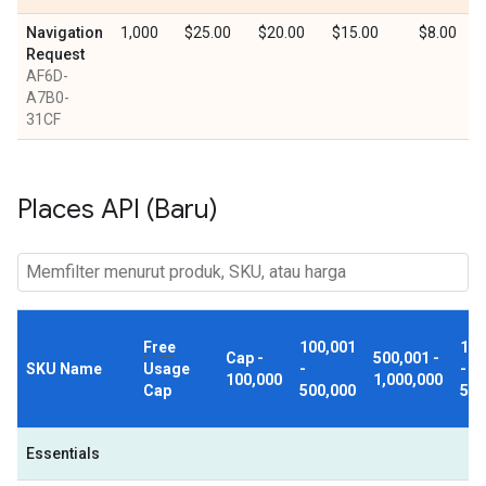
Navigation
1,000
$25.00
$20.00
$15.00
$8.00
Request
AF6D-
A7B0-
31CF
Places API (Baru)
Free
100,001
1,0
Cap -
500,001 -
SKU Name
Usage
-
-
100,000
1,000,000
Cap
500,000
5,0
Essentials