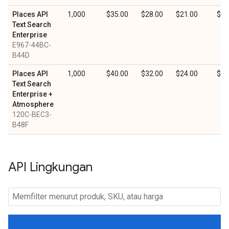
Places API
1,000
$35.00
$28.00
$21.00
$10
Text Search
Enterprise
E967-44BC-
B44D
Places API
1,000
$40.00
$32.00
$24.00
$12
Text Search
Enterprise +
Atmosphere
120C-BEC3-
B48F
API Lingkungan