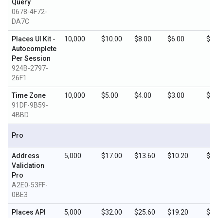
Query
0678-4F72-
DA7C
Places UI Kit -
10,000
$10.00
$8.00
$6.00
$3.
Autocomplete
Per Session
924B-2797-
26F1
Time Zone
10,000
$5.00
$4.00
$3.00
$1.
91DF-9B59-
4BBD
Pro
Address
5,000
$17.00
$13.60
$10.20
$5.
Validation
Pro
A2E0-53FF-
0BE3
Places API
5,000
$32.00
$25.60
$19.20
$9.