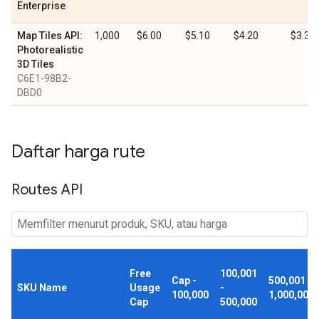
Enterprise
Map Tiles API:
1,000
$6.00
$5.10
$4.20
$3.30
Photorealistic
3D Tiles
C6E1-98B2-
DBD0
Daftar harga rute
Routes API
Free
100,001
Cap -
500,001 -
SKU Name
Usage
-
100,000
1,000,000
Cap
500,000