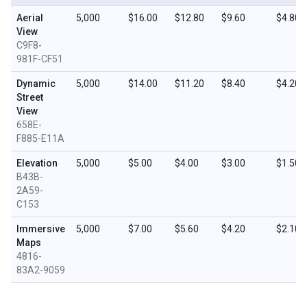
Aerial
5,000
$16.00
$12.80
$9.60
$4.80
View
C9F8-
981F-CF51
Dynamic
5,000
$14.00
$11.20
$8.40
$4.20
Street
View
658E-
F885-E11A
Elevation
5,000
$5.00
$4.00
$3.00
$1.50
B43B-
2A59-
C153
Immersive
5,000
$7.00
$5.60
$4.20
$2.10
Maps
4816-
83A2-9059