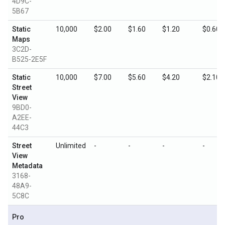
4D9C-
5B67
Static
10,000
$2.00
$1.60
$1.20
$0.60
Maps
3C2D-
B525-2E5F
Static
10,000
$7.00
$5.60
$4.20
$2.10
Street
View
9BD0-
A2EE-
44C3
Street
Unlimited
-
-
-
-
View
Metadata
3168-
48A9-
5C8C
Pro