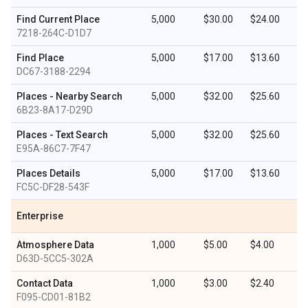
Find Current Place
5,000
$30.00
$24.00
7218-264C-D1D7
Find Place
5,000
$17.00
$13.60
DC67-3188-2294
Places - Nearby Search
5,000
$32.00
$25.60
6B23-8A17-D29D
Places - Text Search
5,000
$32.00
$25.60
E95A-86C7-7F47
Places Details
5,000
$17.00
$13.60
FC5C-DF28-543F
Enterprise
Atmosphere Data
1,000
$5.00
$4.00
D63D-5CC5-302A
Contact Data
1,000
$3.00
$2.40
F095-CD01-81B2