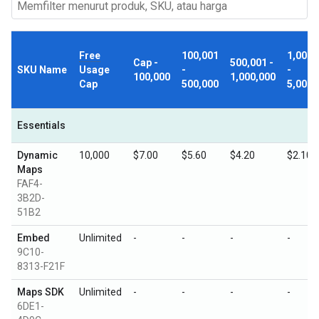
Free
100,001
1,000,
Cap -
500,001 -
SKU Name
Usage
-
-
100,000
1,000,000
Cap
500,000
5,000,
Essentials
Dynamic
10,000
$7.00
$5.60
$4.20
$2.10
Maps
FAF4-
3B2D-
51B2
Embed
Unlimited
-
-
-
-
9C10-
8313-F21F
Maps SDK
Unlimited
-
-
-
-
6DE1-