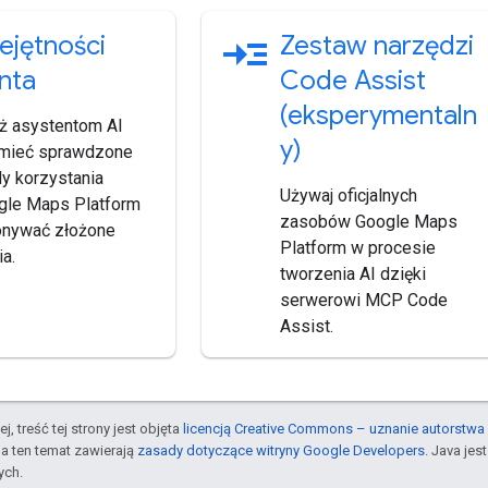
read_more
ejętności
Zestaw narzędzi
nta
Code Assist
(eksperymentaln
 asystentom AI
y)
mieć sprawdzone
y korzystania
Używaj oficjalnych
gle Maps Platform
zasobów Google Maps
onywać złożone
Platform w procesie
a.
tworzenia AI dzięki
serwerowi MCP Code
Assist.
j, treść tej strony jest objęta
licencją Creative Commons – uznanie autorstwa 
a ten temat zawierają
zasady dotyczące witryny Google Developers
. Java je
ych.