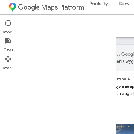
Produkty
Ceny
Maps Platform
Dokumentacja
Informacje
Czat
Tłumaczenia wyge
Interfejs API
Dokumentacja Google Maps Platform
Na tej stronie
Rozpocznij
Powiązywanie apl
Pierwsze kroki z Google Maps Platform
Ulepszanie agen
Uzyskiwanie i używanie klucza
demonstracyjnego Map
Eksplorator funkcji
Identyfikatory map
Najczęstsze pytania
Pomoc i materiały