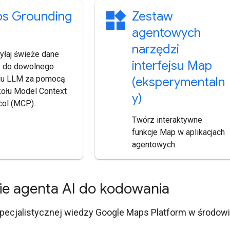
widgets
s Grounding
Zestaw
agentowych
narzędzi
yłaj świeże dane
interfejsu Map
 do dowolnego
u LLM za pomocą
(eksperymentaln
kołu Model Context
y)
col (MCP).
Twórz interaktywne
funkcje Map w aplikacjach
agentowych.
ie agenta AI do kodowania
specjalistycznej wiedzy Google Maps Platform w środow