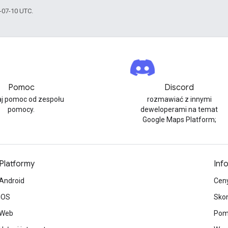
6-07-10 UTC.
Pomoc
Discord
j pomoc od zespołu
rozmawiać z innymi
pomocy.
deweloperami na temat
Google Maps Platform;
Platformy
Inf
Android
Cen
iOS
Skon
Web
Pom