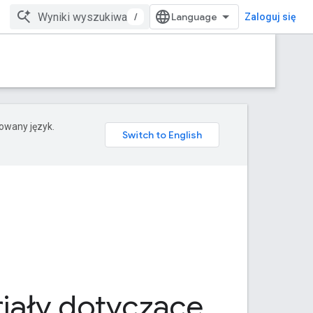
/
Zaloguj się
rowany język.
iały dotyczące