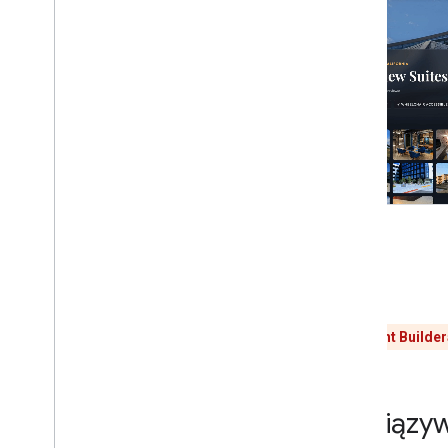
Obsługa klienta
Materiały dotyczące AI
Przegląd
Umiejętności agenta
Zestaw agentowych narzędzi
interfejsu (eksperymentalny)
Zestaw narzędzi Code Assist
(eksperymentalny)
Maps Grounding Lite
Sprawdzone metody
Sprawdzone metody zabezpieczania
interfejsu API
Przewodnik po podpisach cyfrowych
Agent Builder
Przewodnik optymalizacji
Optymalizacja korzystania z usługi
internetowej
Powiązyw
Bezpieczeństwo i zgodność