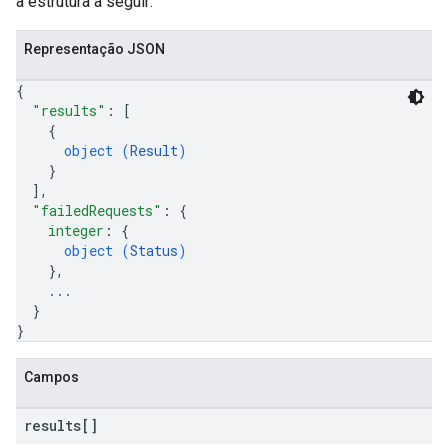
a estrutura a seguir:
Representação JSON
{
"results"
: 
[
{
object (
Result
)
}
]
,
"failedRequests"
: 
{
integer
: 
{
object (
Status
)
}
,
...
}
}
Campos
results[]