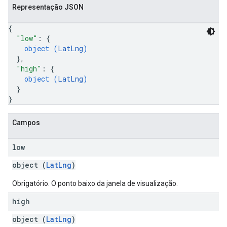
Representação JSON
{
"low"
: 
{
object (
LatLng
)
}
,
"high"
: 
{
object (
LatLng
)
}
}
Campos
low
object (
LatLng
)
Obrigatório. O ponto baixo da janela de visualização.
high
object (
LatLng
)