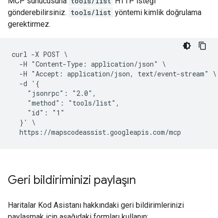
MCP sunucusuna
tools/list
HTTP isteği
gönderebilirsiniz.
tools/list
yöntemi kimlik doğrulama
gerektirmez.
curl -X POST \

  -H "Content-Type: application/json" \

  -H "Accept: application/json, text/event-stream" \

  -d '{

    "jsonrpc": "2.0",

    "method": "tools/list",

    "id": "1"

  }' \

Geri bildiriminizi paylaşın
Haritalar Kod Asistanı hakkındaki geri bildirimlerinizi
paylaşmak için aşağıdaki formları kullanın: