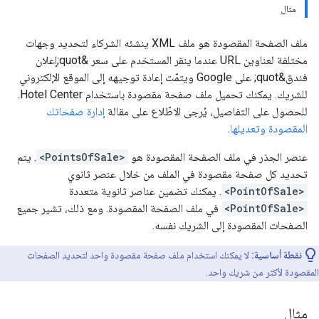
مثال
ملف الصفحة المقصودة هو ملف XML ينشئه الشركاء لتحديد وجهات
مختلفة لعناوين URL عندما ينقر المستخدم على سعر &quot;إعلان
فندق&quot; على Google ويتمّت إعادة توجيهه إلى الموقع الإلكتروني
للشريك. يمكنك تحميل ملف صفحة مقصودة باستخدام Hotel Center.
للحصول على التفاصيل، يُرجى الاطّلاع على مقالة
إدارة صفحاتك
المقصودة وتعديلها
.
عنصر الجذر في ملف الصفحة المقصودة هو
<PointsOfSale>
. يتم
تحديد كل صفحة مقصودة في الملف من خلال عنصر ثانوي
<PointOfSale>
. يمكنك تضمين عناصر ثانوية متعددة
<PointOfSale>
في ملف الصفحة المقصودة. ومع ذلك، تشير جميع
الصفحات المقصودة إلى الشريك نفسه.
نقطة أساسية:
لا يمكنك استخدام ملف صفحة مقصودة واحد لتحديد الصفحات
المقصودة لأكثر من شريك واحد.
مثال