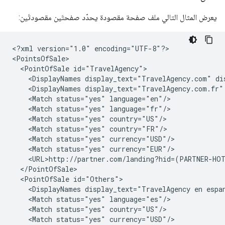
يعرض المثال التالي ملف صفحة مقصودة يحدّد صفحتَين مقصودتَين:
<?xml
version="1.0"
encoding="UTF-8"?>

<PointOfSale
<DisplayNames
display_text="TravelAgency.com"
<DisplayNames
display_text="TravelAgency.com.fr"
<Match
status="yes"
<Match
status="yes"
<Match
status="yes"
<Match
status="yes"
<Match
status="yes"
<Match
status="yes"
<PointOfSale
<DisplayNames
display_text="TravelAgency
en
espa
<Match
status="yes"
<Match
status="yes"
<Match
status="yes"