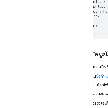
<phone
<category>ho
...

</listings>

สร้างข้อมู
หากต้องการสร้างฟ
อ่าน
ข้อกำห
เขียนโค้ดไฟ
ตรวจสอบไฟล
หลังจากตรวจสอบไฟล