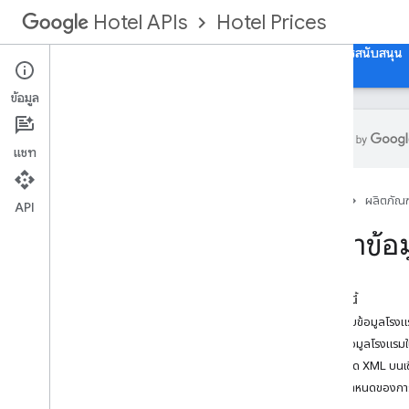
Hotel Prices
Hotel APIs
คำแนะนำ
เอกสารอ้างอิง API
การอ้างอิง XML
การสนับสนุน
ข้อมูล
แชท
ภาพรวม
หน้าแรก
ผลิตภัณฑ
API
การตั้งค่าและการกำหนดค่า
ตั้งค่าข
ภาพรวมการผสานรวม
วิธีการส่งข้อมูลราคา
สคีมา
ในหน้านี้
คะแนนสะสม
เกี่ยวกับข้อมูลโร
สร้างข้อมูลโรงแร
ข้อมูลโรงแรม
โฮสต์ฟีด XML บนเซิ
การตั้งค่าข้อมูลโรงแรมใน XML
ข้อกำหนดของกา