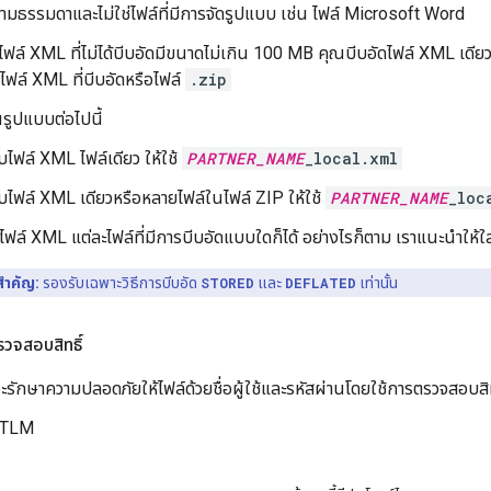
วามธรรมดาและไม่ใช่ไฟล์ที่มีการจัดรูปแบบ เช่น ไฟล์ Microsoft Word
ฟล์ XML ที่ไม่ได้บีบอัดมีขนาดไม่เกิน 100 MB คุณบีบอัดไฟล์ XML เดีย
ไฟล์ XML ที่บีบอัดหรือไฟล์
.zip
ในรูปแบบต่อไปนี้
บไฟล์ XML ไฟล์เดียว ให้ใช้
PARTNER_NAME
_local.xml
บไฟล์ XML เดียวหรือหลายไฟล์ในไฟล์ ZIP ให้ใช้
PARTNER_NAME
_loc
่อไฟล์ XML แต่ละไฟล์ที่มีการบีบอัดแบบใดก็ได้ อย่างไรก็ตาม เราแนะนำให้ใส่
สำคัญ:
รองรับเฉพาะวิธีการบีบอัด
STORED
และ
DEFLATED
เท่านั้น
วจสอบสิทธิ์
จะรักษาความปลอดภัยให้ไฟล์ด้วยชื่อผู้ใช้และรหัสผ่านโดยใช้การตรวจสอบส
 NTLM