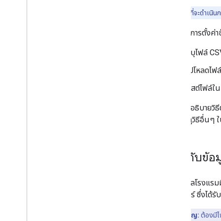
ห้องว่าง ราคา และจำนวนห้อง (ARI)
สำคัญ:
ก่อนที่จะดำเนิน
ภาพรวมของ ARI (วิธีการส่งข้อมูลราคาแบบ
พุช)
หากต้องการตั้งค่าข
ข้อความธุรกรรม (ข้อมูลพร็อพเพอร์ตี้)
ระบุไฟล์ C
ให้คะแนนข้อความ
ข้อความสินค้าคงคลัง
อัปโหลดไฟล
ข้อความความพร้อมจำหน่ายสินค้า
โฮสต์ไฟล์ในเ
ข้อความภาษีและค่าธรรมเนียม
ข้อความโปรโมชัน
คู่มือนี้จะอธิบาย
อภิธานศัพท์ ARI
คุณขอ ดูวิธีอื่นๆ 
โหมดการนำส่งแบบดึงสำหรับธุรกรรม
ภาพรวม (วิธีการส่งข้อมูลราคาแบบพุล)
เกี่ยวกับข
ข้อความธุรกรรม
การเพิ่มและอัปเดตห้องว่าง
ไฟล์ข้อมูลโรงแรมมี
การนำห้องว่างออก
ภูมิศาสตร์ ซึ่งได้ร
การใช้แพ็กเกจห้องพัก
ราคาสำหรับลูกค้าที่เข้าเกณฑ์
ประเด็นสำคัญ:
ต้องมีไ
อัตราส่วนลดเฉพาะบุคคล