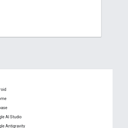
roid
ome
base
le AI Studio
le Antigravity