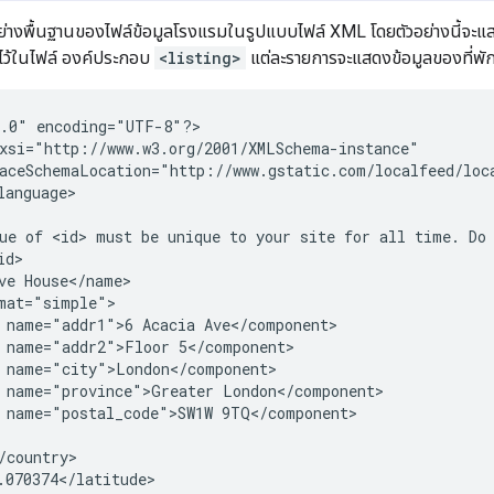
ัวอย่างพื้นฐานของไฟล์ข้อมูลโรงแรมในรูปแบบไฟล์ XML โดยตัวอย่างนี้จ
ุไว้ในไฟล์ องค์ประกอบ
<listing>
แต่ละรายการจะแสดงข้อมูลของที่พั
1.0"
encoding="UTF-8"?>

ue
of
<id>
must
be
unique
to
your
site
for
all
time.
Do
ve
name="addr1">6
Acacia
name="addr2">Floor
name="province">Greater
name="postal_code">SW1W