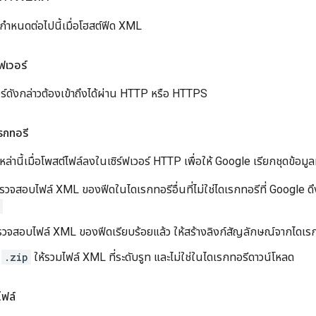
กำหนดต่อไปนี้เมื่อโฮสต์ฟีด XML
ฟเวอร์
อร์ดังกล่าวต้องเข้าถึงได้ผ่าน HTTP หรือ HTTPS
รกทอรี
่านี้เมื่อโพสต์ไฟล์ลงในเซิร์ฟเวอร์ HTTP เพื่อให้ Google เรียกชุดข้อมู
จสอบไฟล์ XML ของฟีดในไดเรกทอรีอื่นที่ไม่ใช่ไดเรกทอรีที่ Google ดึงข
รวจสอบไฟล์ XML ของฟีดเรียบร้อยแล้ว ให้สร้างลิงก์สัญลักษณ์จากไดเรกท
์
.zip
ให้รวมไฟล์ XML ที่ระดับรูท และไม่ใช่ในไดเรกทอรีดาวน์โหลด
ไฟล์