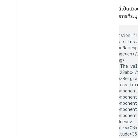
ข้อความแสดงข้อผิดพลาดของกฎเกี่ยวกับ
ด้านล่างนี้เป็นต
อัตรา
หลายรายการที่ระบ
ข้อความค้นหาและข้อความแนะนำ
ข้อความแสดงข้อผิดพลาดของสถานะฟีด
<?xml
version="
หน้า Landing Page
<listings
ภาพรวม
ไวยากรณ์ของไฟล์หน้า Landing Page
กฎการจับคู่หน้า Landing Page
<!--
The
val
การใช้ตัวแปรและเงื่อนไข
การใช้การติดตาม
<name>Belgra
<address
<component
การเสนอราคา (Hotel Ads)
<component
การส่งราคาเสนอ
<component
การตั้งค่าการจำกัดการใช้จ่าย
<component
<component