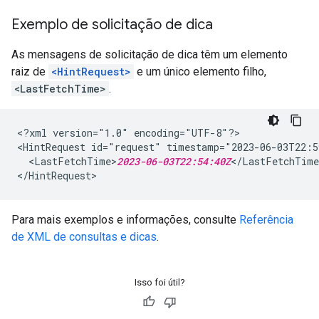
Exemplo de solicitação de dica
As mensagens de solicitação de dica têm um elemento
raiz de
<HintRequest>
e um único elemento filho,
<LastFetchTime>
.
<?xml version="1.0" encoding="UTF-8"?>

<HintRequest id="request" timestamp="2023-06-03T22:5
  <LastFetchTime>
2023-06-03T22:54:40Z
</LastFetchTime
Para mais exemplos e informações, consulte
Referência
de XML de consultas e dicas
.
Isso foi útil?