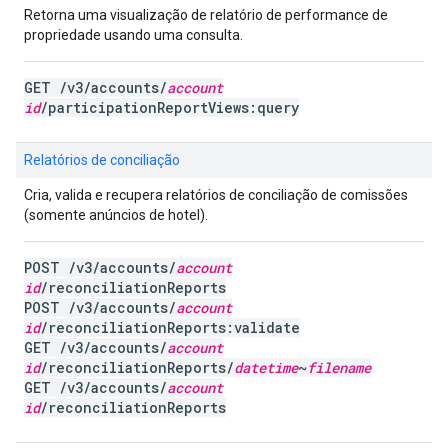
Retorna uma visualização de relatório de performance de
propriedade usando uma consulta.
GET /v3/accounts/
account
id
/participationReportViews:query
Relatórios de conciliação
Cria, valida e recupera relatórios de conciliação de comissões
(somente anúncios de hotel).
POST /v3/accounts/
account
id
/reconciliationReports
POST /v3/accounts/
account
id
/reconciliationReports:validate
GET /v3/accounts/
account
id
/reconciliationReports/
datetime
~
filename
GET /v3/accounts/
account
id
/reconciliationReports