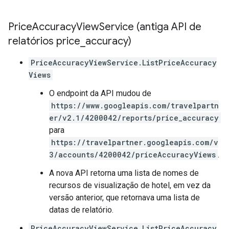
Price
Accuracy
View
Service (antiga API de
relatórios price
_
accuracy)
PriceAccuracyViewService.ListPriceAccuracy
Views
O endpoint da API mudou de
https://www.googleapis.com/travelpartn
er/v2.1/4200042/reports/price_accuracy
para
https://travelpartner.googleapis.com/v
3/accounts/4200042/priceAccuracyViews
.
A nova API retorna uma lista de nomes de
recursos de visualização de hotel, em vez da
versão anterior, que retornava uma lista de
datas de relatório.
PriceAccuracyViewService.ListPriceAccuracy