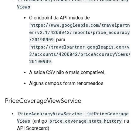
Views
O endpoint da API mudou de
https://www.googleapis.com/travelpartn
er/v2.1/4200042/reports/price_accuracy
/20190909
para
https://travelpartner.googleapis.com/v
3/accounts/4200042/priceAccuracyViews/
20190909
.
A saída CSV não é mais compatível.
Alguns campos foram renomeados.
Price
Coverage
View
Service
PriceAccuracyViewService.ListPriceCoverage
Views
(antigo
price_coverage_stats_history
na
API Scorecard)