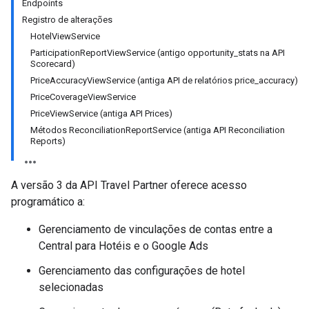
Endpoints
ws
Registro de alterações
HotelViewService
ParticipationReportViewService (antigo opportunity_stats na API
Scorecard)
PriceAccuracyViewService (antiga API de relatórios price_accuracy)
PriceCoverageViewService
PriceViewService (antiga API Prices)
Métodos ReconciliationReportService (antiga API Reconciliation
Reports)
A versão 3 da API Travel Partner oferece acesso
programático a:
Gerenciamento de vinculações de contas entre a
Central para Hotéis e o Google Ads
Gerenciamento das configurações de hotel
selecionadas