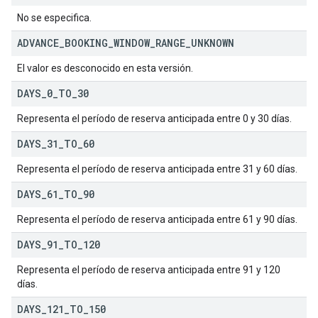
No se especifica.
ADVANCE
_
BOOKING
_
WINDOW
_
RANGE
_
UNKNOWN
El valor es desconocido en esta versión.
DAYS
_
0
_
TO
_
30
Representa el período de reserva anticipada entre 0 y 30 días.
DAYS
_
31
_
TO
_
60
Representa el período de reserva anticipada entre 31 y 60 días.
DAYS
_
61
_
TO
_
90
Representa el período de reserva anticipada entre 61 y 90 días.
DAYS
_
91
_
TO
_
120
Representa el período de reserva anticipada entre 91 y 120
días.
DAYS
_
121
_
TO
_
150