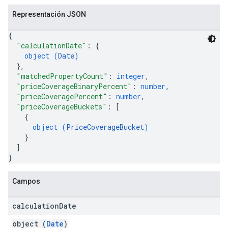
Representación JSON
{
"calculationDate"
: 
{
object (
Date
)
}
,
"matchedPropertyCount"
: 
integer
,
"priceCoverageBinaryPercent"
: 
number
,
"priceCoveragePercent"
: 
number
,
"priceCoverageBuckets"
: 
[
{
object (
PriceCoverageBucket
)
}
]
}
Campos
calculation
Date
object (
Date
)