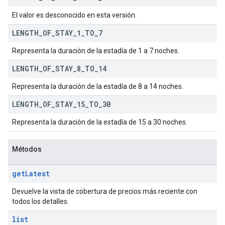
El valor es desconocido en esta versión.
LENGTH
_
OF
_
STAY
_
1
_
TO
_
7
Representa la duración de la estadía de 1 a 7 noches.
LENGTH
_
OF
_
STAY
_
8
_
TO
_
14
Representa la duración de la estadía de 8 a 14 noches.
LENGTH
_
OF
_
STAY
_
15
_
TO
_
30
Representa la duración de la estadía de 15 a 30 noches.
Métodos
get
Latest
Devuelve la vista de cobertura de precios más reciente con
todos los detalles.
list