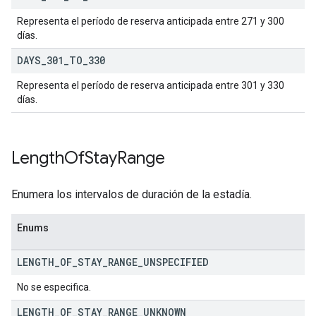
Representa el período de reserva anticipada entre 271 y 300
días.
DAYS
_
301
_
TO
_
330
Representa el período de reserva anticipada entre 301 y 330
días.
Length
Of
Stay
Range
Enumera los intervalos de duración de la estadía.
Enums
LENGTH
_
OF
_
STAY
_
RANGE
_
UNSPECIFIED
No se especifica.
LENGTH
_
OF
_
STAY
_
RANGE
_
UNKNOWN