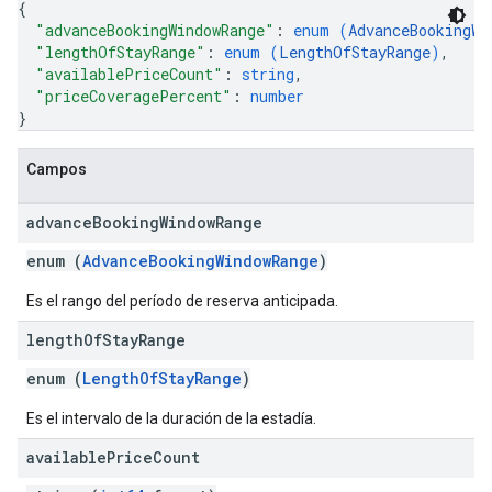
{
"advanceBookingWindowRange"
: 
enum (
AdvanceBookingWi
"lengthOfStayRange"
: 
enum (
LengthOfStayRange
)
,
"availablePriceCount"
: 
string
,
"priceCoveragePercent"
: 
number
}
Campos
advance
Booking
Window
Range
enum (
AdvanceBookingWindowRange
)
Es el rango del período de reserva anticipada.
length
Of
Stay
Range
enum (
LengthOfStayRange
)
Es el intervalo de la duración de la estadía.
available
Price
Count