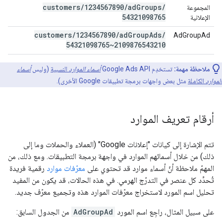
customers
/
1234567890
/
ad
Groups
/
المجموعة
54321098765
الإعلانية
customers
/
1234567890
/
ad
Group
Ads
/
AdGroupAd
54321098765~2109876543210
ملاحظة مهمة:
تستخدِم Google Ads API
أسماء الموارد
النسبية
(وليس
أسماء
الموارد
الكاملة
مثل بعض واجهات برمجة تطبيقات Google الأخرى).
أرقام تعريف الموارد
تتم الإشارة إلى كيانات "إعلانات Google" (العملاء والحملات وما إلى
ذلك) من خلال أسمائهم الموارد في واجهة برمجة التطبيقات. ومع ذلك، من
المهمّ ملاحظة أنّ أسماء موارد قد تحتوي على
معرّفات موارد
رقمية فريدة
تُحدِّد كل عنصر في التدرّج الهرمي. في هذه الحالات، قد يكون من المفيد
تحليل اسم المورد لاستخراج معرّفات الموارد هذه وتجميع معرّف جديد.
على سبيل المثال، راجِع اسم المورد
AdGroupAd
من الجدول السابق: