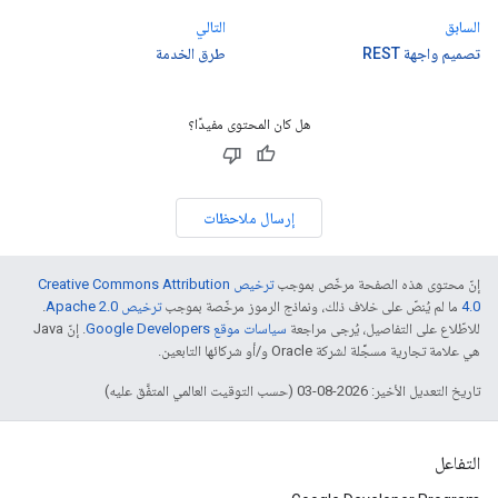
السابق
التالي
تصميم واجهة REST
طرق الخدمة
هل كان المحتوى مفيدًا؟
إرسال ملاحظات
إنّ محتوى هذه الصفحة مرخّص بموجب
ترخيص Creative Commons Attribution
4.0‏
ما لم يُنصّ على خلاف ذلك، ونماذج الرموز مرخّصة بموجب
ترخيص Apache 2.0‏
.
للاطّلاع على التفاصيل، يُرجى مراجعة
سياسات موقع Google Developers‏
. إنّ Java
هي علامة تجارية مسجَّلة لشركة Oracle و/أو شركائها التابعين.
تاريخ التعديل الأخير: 2026-08-03 (حسب التوقيت العالمي المتفَّق عليه)
التفاعل