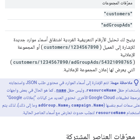
معرّفات المجموعات
"customers"
"ad
Group
Ads"
يتيح لك تحليل الأرقام التعريفية الفردية اشتقاق أسماء موارد جديدة
للإشارة إلى العميل (
customers/1234567890
) أو المجموعة
الإعلانية
)
customers/1234567890/adGroupAds/54321098765
(
التي يعرض لها إعلان المجموعة الإعلانية.
ملاحظة مهمة:
تتم الإشارة إلى أسماء الموارد في محتوى طلب JSON واستجابته
باستخدام حقل
resourceName
، وليس حقل
name
، كما هو الحال في بعض واجهات
برمجة تطبيقات Google Cloud الأخرى. تحتوي العديد من كيانات "إعلانات Google"
على سمات اسم بنفسها (
campaign.Name
و
adGroup.Name
وما إلى ذلك)، لذلك يتم
استخدام
resourceName
لتجنّب حدوث تعارض مع أسماء العناصر الحالية.
معرّفات العناصر المشتركة