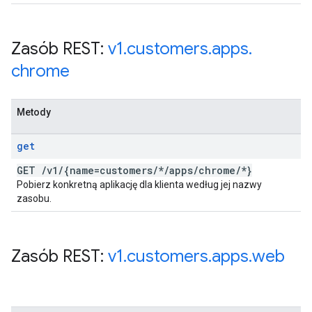
Zasób REST:
v1
.
customers
.
apps
.
chrome
Metody
get
GET
/
v1
/
{name=customers
/
*
/
apps
/
chrome
/
*}
Pobierz konkretną aplikację dla klienta według jej nazwy
zasobu.
Zasób REST:
v1
.
customers
.
apps
.
web