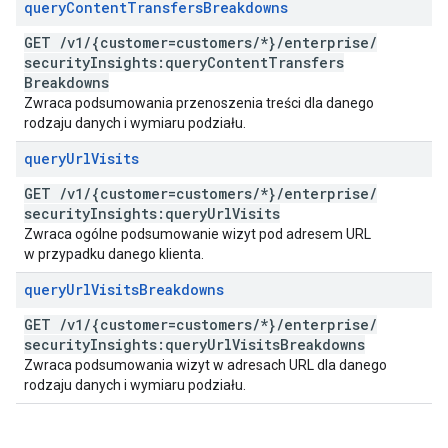
query
Content
Transfers
Breakdowns
GET
/
v1
/
{customer=customers
/
*}
/
enterprise
/
security
Insights:query
Content
Transfers
Breakdowns
Zwraca podsumowania przenoszenia treści dla danego
rodzaju danych i wymiaru podziału.
query
Url
Visits
GET
/
v1
/
{customer=customers
/
*}
/
enterprise
/
security
Insights:query
Url
Visits
Zwraca ogólne podsumowanie wizyt pod adresem URL
w przypadku danego klienta.
query
Url
Visits
Breakdowns
GET
/
v1
/
{customer=customers
/
*}
/
enterprise
/
security
Insights:query
Url
Visits
Breakdowns
Zwraca podsumowania wizyt w adresach URL dla danego
rodzaju danych i wymiaru podziału.