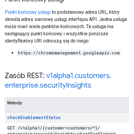
Punkt końcowy usługi
to podstawowy adres URL, który
określa adres sieciowy usługi interfejsu API. Jedna usługa
może mieć wiele punktów końcowych. Ta usługa ma
następujący punkt końcowy i wszystkie poniższe
identyfikatory URI odnoszą się do niego:
https://chromemanagement.googleapis.com
Zasób REST:
v1alpha1
.
customers
.
enterprise
.
security
Insights
Metody
check
Enablement
Status
GET
/
v1alpha1
/
{customer=customers
/
*}
/
enterprise
/
security
Insights:check
Enablement