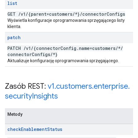
list
GET
/
v1
/
{parent=customers
/
*}
/
connector
Configs
Wyświetla konfiguracje oprogramowania sprzęgającego listy
klienta.
patch
PATCH
/
v1
/
{connector
Config
.
name=customers
/
*
/
connector
Configs
/
*}
Aktualizuje konfigurację oprogramowania sprzęgającego.
Zasób REST:
v1
.
customers
.
enterprise
.
security
Insights
Metody
check
Enablement
Status