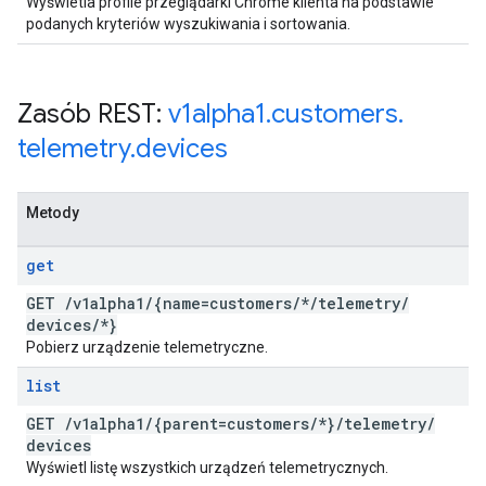
Wyświetla profile przeglądarki Chrome klienta na podstawie
podanych kryteriów wyszukiwania i sortowania.
Zasób REST:
v1alpha1
.
customers
.
telemetry
.
devices
Metody
get
GET
/
v1alpha1
/
{name=customers
/
*
/
telemetry
/
devices
/
*}
Pobierz urządzenie telemetryczne.
list
GET
/
v1alpha1
/
{parent=customers
/
*}
/
telemetry
/
devices
Wyświetl listę wszystkich urządzeń telemetrycznych.