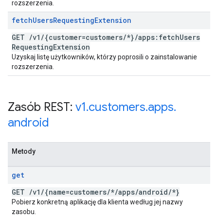
rozszerzenia.
fetch
Users
Requesting
Extension
GET
/
v1
/
{customer=customers
/
*}
/
apps:fetch
Users
Requesting
Extension
Uzyskaj listę użytkowników, którzy poprosili o zainstalowanie
rozszerzenia.
Zasób REST:
v1
.
customers
.
apps
.
android
Metody
get
GET
/
v1
/
{name=customers
/
*
/
apps
/
android
/
*}
Pobierz konkretną aplikację dla klienta według jej nazwy
zasobu.