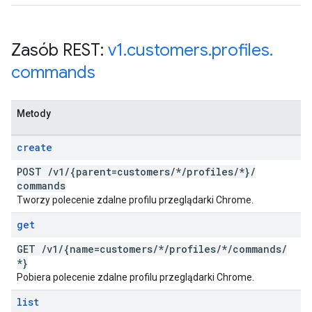
Zasób REST:
v1
.
customers
.
profiles
.
commands
Metody
create
POST
/
v1
/
{parent=customers
/
*
/
profiles
/
*}
/
commands
Tworzy polecenie zdalne profilu przeglądarki Chrome.
get
GET
/
v1
/
{name=customers
/
*
/
profiles
/
*
/
commands
/
*}
Pobiera polecenie zdalne profilu przeglądarki Chrome.
list