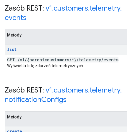
Zasób REST:
v1
.
customers
.
telemetry
.
events
Metody
list
GET
/
v1
/
{parent=customers
/
*}
/
telemetry
/
events
Wyświetla listę zdarzeń telemetrycznych.
Zasób REST:
v1
.
customers
.
telemetry
.
notification
Configs
Metody
create