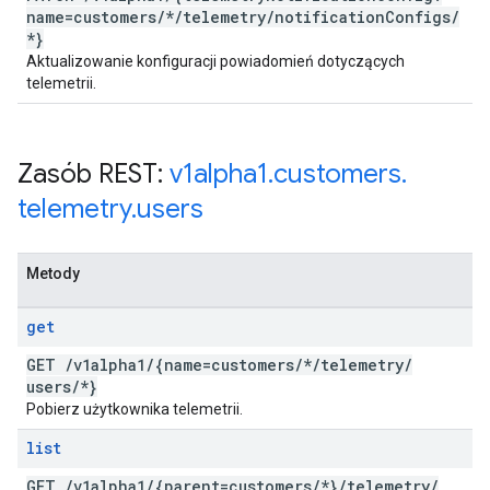
name=customers
/
*
/
telemetry
/
notification
Configs
/
*}
Aktualizowanie konfiguracji powiadomień dotyczących
telemetrii.
Zasób REST:
v1alpha1
.
customers
.
telemetry
.
users
Metody
get
GET
/
v1alpha1
/
{name=customers
/
*
/
telemetry
/
users
/
*}
Pobierz użytkownika telemetrii.
list
GET
/
v1alpha1
/
{parent=customers
/
*}
/
telemetry
/