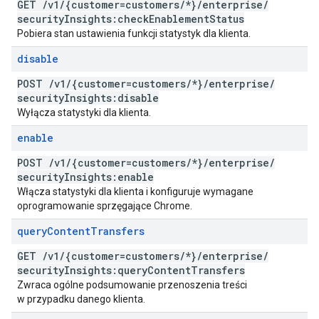
GET
/
v1
/
{customer=customers
/
*}
/
enterprise
/
security
Insights:check
Enablement
Status
Pobiera stan ustawienia funkcji statystyk dla klienta.
disable
POST
/
v1
/
{customer=customers
/
*}
/
enterprise
/
security
Insights:disable
Wyłącza statystyki dla klienta.
enable
POST
/
v1
/
{customer=customers
/
*}
/
enterprise
/
security
Insights:enable
Włącza statystyki dla klienta i konfiguruje wymagane
oprogramowanie sprzęgające Chrome.
query
Content
Transfers
GET
/
v1
/
{customer=customers
/
*}
/
enterprise
/
security
Insights:query
Content
Transfers
Zwraca ogólne podsumowanie przenoszenia treści
w przypadku danego klienta.