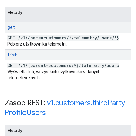
Metody
get
GET
/
v1
/
{name=customers
/
*
/
telemetry
/
users
/
*}
Pobierz użytkownika telemetrii.
list
GET
/
v1
/
{parent=customers
/
*}
/
telemetry
/
users
Wyświetla listę wszystkich użytkowników danych
telemetrycznych.
Zasób REST:
v1
.
customers
.
third
Party
Profile
Users
Metody