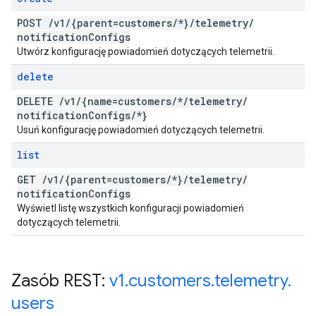
POST
/
v1
/
{parent=customers
/
*}
/
telemetry
/
notification
Configs
Utwórz konfigurację powiadomień dotyczących telemetrii.
delete
DELETE
/
v1
/
{name=customers
/
*
/
telemetry
/
notification
Configs
/
*}
Usuń konfigurację powiadomień dotyczących telemetrii.
list
GET
/
v1
/
{parent=customers
/
*}
/
telemetry
/
notification
Configs
Wyświetl listę wszystkich konfiguracji powiadomień
dotyczących telemetrii.
Zasób REST:
v1
.
customers
.
telemetry
.
users