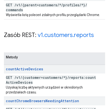
GET
/
v1
/
{parent=customers
/
*
/
profiles
/
*}
/
commands
Wyświetla listę poleceń zdalnych profilu przeglądarki Chrome.
Zasób REST:
v1
.
customers
.
reports
Metody
count
Active
Devices
GET
/
v1
/
{customer=customers
/
*}
/
reports:count
Active
Devices
Uzyskaj liczbę aktywnych urządzeń w określonych
przedziałach czasu.
count
Chrome
Browsers
Needing
Attention