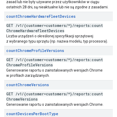
zasad lub nie były używane przez użytkowników w ciągu
ostatnich 28 dni, są nieaktualne lub nie są zgodne z zasadami.
count
Chrome
Hardware
Fleet
Devices
GET
/
v1
/
{customer=customers
/
*}
/
reports:count
Chrome
Hardware
Fleet
Devices
Liczba urządzeń o określonej specyfikacji sprzętowej
z wybranego typu sprzętu (np. nazwa modelu, typ procesora).
count
Chrome
Profile
Versions
GET
/
v1
/
{customer=customers
/
*}
/
reports:count
Chrome
Profile
Versions
Generowanie raportu o zainstalowanych wersjach Chrome
w profilach zarządzanych.
count
Chrome
Versions
GET
/
v1
/
{customer=customers
/
*}
/
reports:count
Chrome
Versions
Generowanie raportu o zainstalowanych wersjach Chrome.
count
Devices
Per
Boot
Type