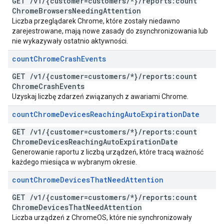
GET
/
v1
/
{customer=customers
/
*}
/
reports:count
Chrome
Browsers
Needing
Attention
Liczba przeglądarek Chrome, które zostały niedawno
zarejestrowane, mają nowe zasady do zsynchronizowania lub
nie wykazywały ostatnio aktywności.
count
Chrome
Crash
Events
GET
/
v1
/
{customer=customers
/
*}
/
reports:count
Chrome
Crash
Events
Uzyskaj liczbę zdarzeń związanych z awariami Chrome.
count
Chrome
Devices
Reaching
Auto
Expiration
Date
GET
/
v1
/
{customer=customers
/
*}
/
reports:count
Chrome
Devices
Reaching
Auto
Expiration
Date
Generowanie raportu z liczbą urządzeń, które tracą ważność
każdego miesiąca w wybranym okresie.
count
Chrome
Devices
That
Need
Attention
GET
/
v1
/
{customer=customers
/
*}
/
reports:count
Chrome
Devices
That
Need
Attention
Liczba urządzeń z ChromeOS, które nie synchronizowały