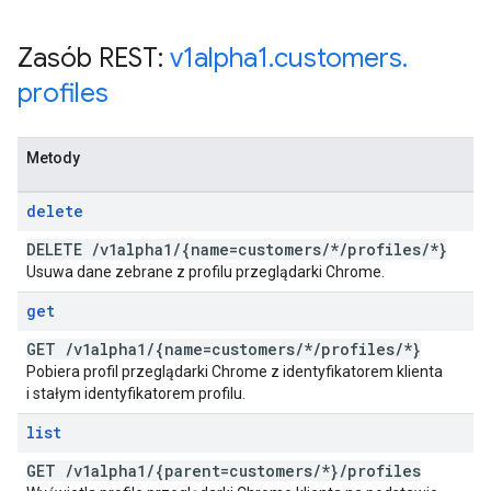
Zasób REST:
v1alpha1
.
customers
.
profiles
Metody
delete
DELETE
/
v1alpha1
/
{name=customers
/
*
/
profiles
/
*}
Usuwa dane zebrane z profilu przeglądarki Chrome.
get
GET
/
v1alpha1
/
{name=customers
/
*
/
profiles
/
*}
Pobiera profil przeglądarki Chrome z identyfikatorem klienta
i stałym identyfikatorem profilu.
list
GET
/
v1alpha1
/
{parent=customers
/
*}
/
profiles