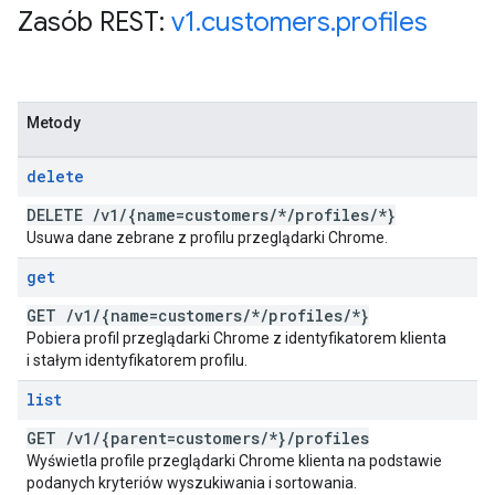
Zasób REST:
v1
.
customers
.
profiles
Metody
delete
DELETE
/
v1
/
{name=customers
/
*
/
profiles
/
*}
Usuwa dane zebrane z profilu przeglądarki Chrome.
get
GET
/
v1
/
{name=customers
/
*
/
profiles
/
*}
Pobiera profil przeglądarki Chrome z identyfikatorem klienta
i stałym identyfikatorem profilu.
list
GET
/
v1
/
{parent=customers
/
*}
/
profiles
Wyświetla profile przeglądarki Chrome klienta na podstawie
podanych kryteriów wyszukiwania i sortowania.