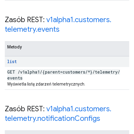
Zasób REST:
v1alpha1
.
customers
.
telemetry
.
events
Metody
list
GET
/
v1alpha1
/
{parent=customers
/
*}
/
telemetry
/
events
Wyświetla listę zdarzeń telemetrycznych.
Zasób REST:
v1alpha1
.
customers
.
telemetry
.
notification
Configs