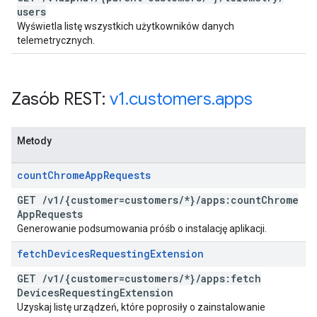
users
Wyświetla listę wszystkich użytkowników danych
telemetrycznych.
Zasób REST:
v1
.
customers
.
apps
Metody
count
Chrome
App
Requests
GET
/
v1
/
{customer=customers
/
*}
/
apps:count
Chrome
App
Requests
Generowanie podsumowania próśb o instalację aplikacji.
fetch
Devices
Requesting
Extension
GET
/
v1
/
{customer=customers
/
*}
/
apps:fetch
Devices
Requesting
Extension
Uzyskaj listę urządzeń, które poprosiły o zainstalowanie