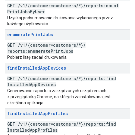
GET
/
v1
/
{customer=customers
/
*}
/
reports:count
Print
Jobs
By
User
Uzyskaj podsumowanie drukowania wykonanego przez
każdego użytkownika.
enumerate
Print
Jobs
GET
/
v1
/
{customer=customers
/
*}
/
reports:enumerate
Print
Jobs
Pobierz listę zadań drukowania.
find
Installed
App
Devices
GET
/
v1
/
{customer=customers
/
*}
/
reports:find
Installed
App
Devices
Generowanie raportu o zarządzanych urządzeniach
z przeglądarką Chrome, na których zainstalowana jest
określona aplikacja.
find
Installed
App
Profiles
GET
/
v1
/
{customer=customers
/
*}
/
reports:find
Installed
App
Profiles