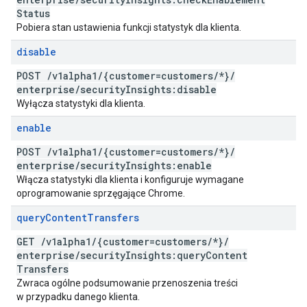
Status
Pobiera stan ustawienia funkcji statystyk dla klienta.
disable
POST
/
v1alpha1
/
{customer=customers
/
*}
/
enterprise
/
security
Insights:disable
Wyłącza statystyki dla klienta.
enable
POST
/
v1alpha1
/
{customer=customers
/
*}
/
enterprise
/
security
Insights:enable
Włącza statystyki dla klienta i konfiguruje wymagane
oprogramowanie sprzęgające Chrome.
query
Content
Transfers
GET
/
v1alpha1
/
{customer=customers
/
*}
/
enterprise
/
security
Insights:query
Content
Transfers
Zwraca ogólne podsumowanie przenoszenia treści
w przypadku danego klienta.