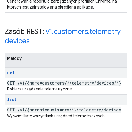
Generowanie raportu o zarządzanych profilach Chrome, na
których jest zainstalowana określona aplikacja.
Zasób REST:
v1
.
customers
.
telemetry
.
devices
Metody
get
GET
/
v1
/
{name=customers
/
*
/
telemetry
/
devices
/
*}
Pobierz urządzenie telemetryczne.
list
GET
/
v1
/
{parent=customers
/
*}
/
telemetry
/
devices
Wyświetl listę wszystkich urządzeń telemetrycznych.