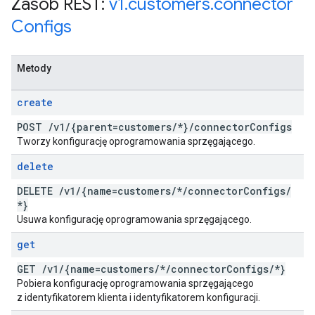
Zasób REST:
v1
.
customers
.
connector
Configs
Metody
create
POST
/
v1
/
{parent=customers
/
*}
/
connector
Configs
Tworzy konfigurację oprogramowania sprzęgającego.
delete
DELETE
/
v1
/
{name=customers
/
*
/
connector
Configs
/
*}
Usuwa konfigurację oprogramowania sprzęgającego.
get
GET
/
v1
/
{name=customers
/
*
/
connector
Configs
/
*}
Pobiera konfigurację oprogramowania sprzęgającego
z identyfikatorem klienta i identyfikatorem konfiguracji.