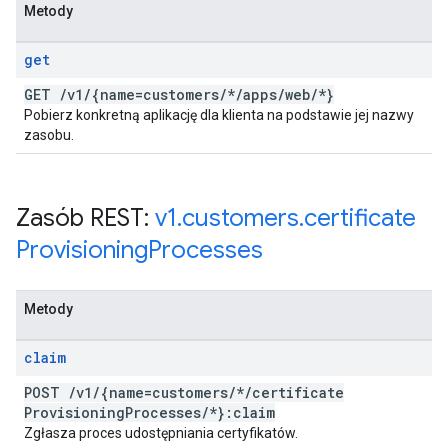
Metody
get
GET
/
v1
/
{name=customers
/
*
/
apps
/
web
/
*}
Pobierz konkretną aplikację dla klienta na podstawie jej nazwy
zasobu.
Zasób REST:
v1
.
customers
.
certificate
Provisioning
Processes
Metody
claim
POST
/
v1
/
{name=customers
/
*
/
certificate
Provisioning
Processes
/
*}:claim
Zgłasza proces udostępniania certyfikatów.