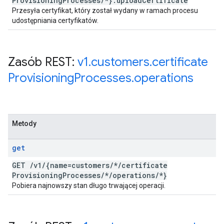
Provisioning
Processes
/
*}:upload
Certificate
Przesyła certyfikat, który został wydany w ramach procesu
udostępniania certyfikatów.
Zasób REST:
v1
.
customers
.
certificate
Provisioning
Processes
.
operations
Metody
get
GET
/
v1
/
{name=customers
/
*
/
certificate
Provisioning
Processes
/
*
/
operations
/
*}
Pobiera najnowszy stan długo trwającej operacji.