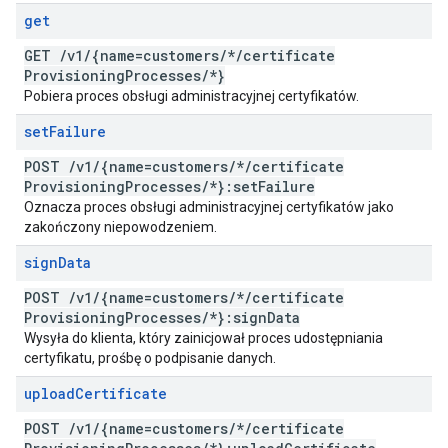
get
GET
/
v1
/
{name=customers
/
*
/
certificate
Provisioning
Processes
/
*}
Pobiera proces obsługi administracyjnej certyfikatów.
set
Failure
POST
/
v1
/
{name=customers
/
*
/
certificate
Provisioning
Processes
/
*}:set
Failure
Oznacza proces obsługi administracyjnej certyfikatów jako
zakończony niepowodzeniem.
sign
Data
POST
/
v1
/
{name=customers
/
*
/
certificate
Provisioning
Processes
/
*}:sign
Data
Wysyła do klienta, który zainicjował proces udostępniania
certyfikatu, prośbę o podpisanie danych.
upload
Certificate
POST
/
v1
/
{name=customers
/
*
/
certificate