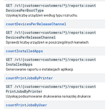
GET
/
v1
/
{customer=customers
/
*}
/
reports:count
Devices
Per
Boot
Type
Uzyskaj liczbę urządzeń według typu rozruchu.
count
Devices
Per
Release
Channel
GET
/
v1
/
{customer=customers
/
*}
/
reports:count
Devices
Per
Release
Channel
Sprawdź liczbę urządzeń w poszczególnych kanałach.
count
Installed
Apps
GET
/
v1
/
{customer=customers
/
*}
/
reports:count
Installed
Apps
Generowanie raportu o instalacjach aplikacji.
count
Print
Jobs
By
Printer
GET
/
v1
/
{customer=customers
/
*}
/
reports:count
Print
Jobs
By
Printer
Uzyskaj podsumowanie drukowania na każdej drukarce.
count
Print
Jobs
By
User