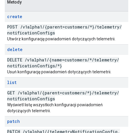
Metody
create
POST
/
v1alpha1
/
{parent=customers
/
*}
/
telemetry
/
notification
Configs
Utwórz konfigurację powiadomień dotyczących telemetrii.
delete
DELETE
/
v1alpha1
/
{name=customers
/
*
/
telemetry
/
notification
Configs
/
*}
Usuń konfigurację powiadomień dotyczących telemetrii.
list
GET
/
v1alpha1
/
{parent=customers
/
*}
/
telemetry
/
notification
Configs
Wyświetl listę wszystkich konfiguracji powiadomień
dotyczących telemetrii.
patch
PATCH
/
v1alpha1
/
{telemetry
Notification
Config
.