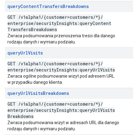
query
Content
Transfers
Breakdowns
GET
/
v1alpha1
/
{customer=customers
/
*}
/
enterprise
/
security
Insights:query
Content
Transfers
Breakdowns
Zwraca podsumowania przenoszenia treści dla danego
rodzaju danych i wymiaru podziału.
query
Url
Visits
GET
/
v1alpha1
/
{customer=customers
/
*}
/
enterprise
/
security
Insights:query
Url
Visits
Zwraca ogólne podsumowanie wizyt pod adresem URL
w przypadku danego klienta.
query
Url
Visits
Breakdowns
GET
/
v1alpha1
/
{customer=customers
/
*}
/
enterprise
/
security
Insights:query
Url
Visits
Breakdowns
Zwraca podsumowania wizyt w adresach URL dla danego
rodzaju danych i wymiaru podziału.