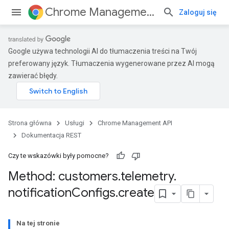
Chrome Management API
Zaloguj się
Google używa technologii AI do tłumaczenia treści na Twój
preferowany język. Tłumaczenia wygenerowane przez AI mogą
zawierać błędy.
ses
Strona główna
Usługi
Chrome Management API
ses.operations
Dokumentacja REST
Czy te wskazówki były pomocne?
Method: customers
.
telemetry
.
notification
Configs
.
create
Na tej stronie