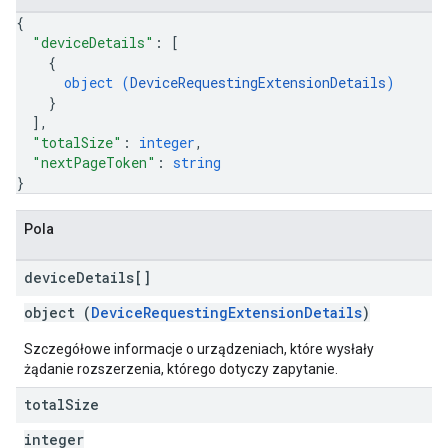
{
"deviceDetails"
: 
[
{
object (
DeviceRequestingExtensionDetails
)
}
]
,
"totalSize"
: 
integer
,
"nextPageToken"
: 
string
}
Pola
device
Details[]
object (
DeviceRequestingExtensionDetails
)
Szczegółowe informacje o urządzeniach, które wysłały
żądanie rozszerzenia, którego dotyczy zapytanie.
total
Size
integer