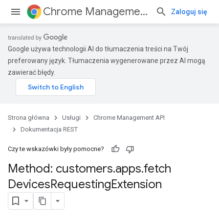
Chrome Management API
Zaloguj się
Google używa technologii AI do tłumaczenia treści na Twój
preferowany język. Tłumaczenia wygenerowane przez AI mogą
zawierać błędy.
Strona główna
Usługi
Chrome Management API
Dokumentacja REST
Czy te wskazówki były pomocne?
Method: customers
.
apps
.
fetch
ses
ses.operations
Devices
Requesting
Extension