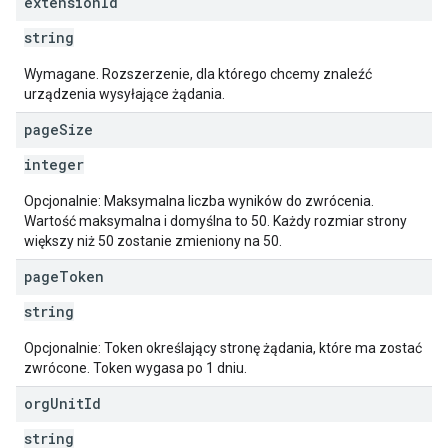
extension
Id
string
Wymagane. Rozszerzenie, dla którego chcemy znaleźć
urządzenia wysyłające żądania.
page
Size
integer
Opcjonalnie: Maksymalna liczba wyników do zwrócenia.
Wartość maksymalna i domyślna to 50. Każdy rozmiar strony
większy niż 50 zostanie zmieniony na 50.
page
Token
string
Opcjonalnie: Token określający stronę żądania, które ma zostać
zwrócone. Token wygasa po 1 dniu.
org
Unit
Id
string