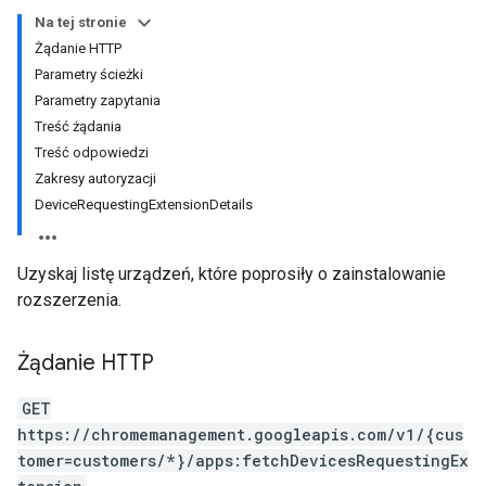
Na tej stronie
Żądanie HTTP
Parametry ścieżki
Parametry zapytania
Treść żądania
Treść odpowiedzi
Zakresy autoryzacji
DeviceRequestingExtensionDetails
Uzyskaj listę urządzeń, które poprosiły o zainstalowanie
rozszerzenia.
Żądanie HTTP
GET
https://chromemanagement.googleapis.com/v1/{cus
tomer=customers/*}/apps:fetchDevicesRequestingEx