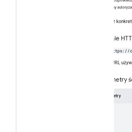
Treść odpowiedz
customers
.
certificate
Provisioning
Zakresy autoryza
Processes
.
operations
customers
.
connector
Configs
Wybierz konkret
customers
.
enterprise
.
security
Insights
customers
.
profiles
Żądanie HT
customers
.
profiles
.
commands
klienci
.
raporty
GET https://
customer
.
telemetry
.
devices
klienci
.
telemetria
.
zdarzenia
Adres URL używ
customer
.
telemetry
.
notification
Configs
Parametry ś
klienci
.
telemetria
.
użytkownicy
customers
.
third
Party
Profile
Users
operations
Parametry
Typy
name
App
Report
Typ aplikacji
Raport o stanie audio