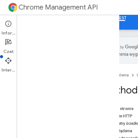
Chrome Management API
Strona główna
Przewodniki
Dokumentacja REST
Informacje
Czat
Tłumaczenia wyge
Przegląd
1
Interfejs API
Strona główna
Zasoby REST
klienci
.
aplikacje
Method
customers
.
apps
.
android
Przegląd
get
Na tej stronie
customer
.
apps
.
chrome
Żądanie HTTP
klienci
.
aplikacje
.
internet
Parametry ścieżk
customers
.
certificate
Provisioning
Treść żądania
Processes