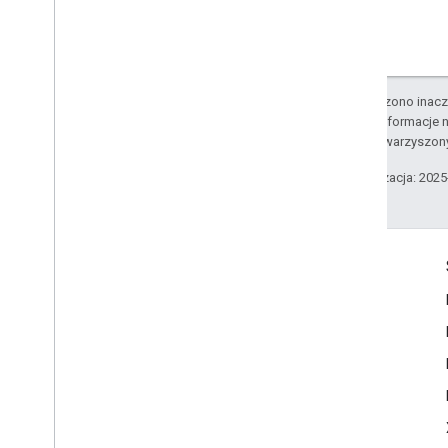
O ile nie stwierdzono inacze
Szczegółowe informacje n
podmiotów stowarzyszon
Ostatnia aktualizacja: 202
Komunikacja
Google Developer Program
Google Developer Groups
Google Developer Experts
Accelerators
Google Cloud & NVIDIA