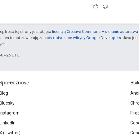
j, treść tej strony jest objęta
licencją Creative Commons – uznanie autorstwa 
a ten temat zawierają
zasady dotyczące witryny Google Developers
. Java je
ych.
5-07-25 UTC.
Społeczność
Buil
Blog
And
Bluesky
Chr
Instagram
Fire
LinkedIn
Goog
X (Twitter)
Goog