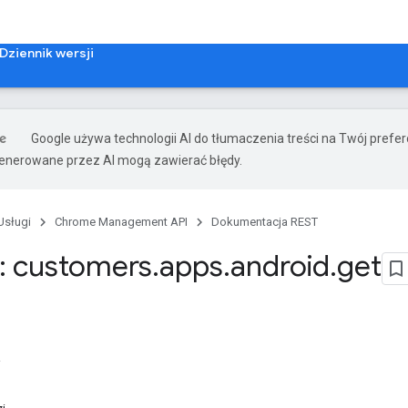
Dziennik wersji
Google używa technologii AI do tłumaczenia treści na Twój prefe
nerowane przez AI mogą zawierać błędy.
Usługi
Chrome Management API
Dokumentacja REST
: customers
.
apps
.
android
.
get
i