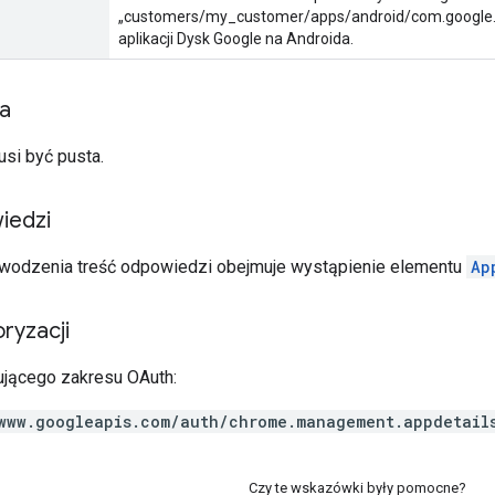
„customers/my_customer/apps/android/com.google.an
aplikacji Dysk Google na Androida.
ia
usi być pusta.
iedzi
wodzenia treść odpowiedzi obejmuje wystąpienie elementu
Ap
ryzacji
jącego zakresu OAuth:
www.googleapis.com/auth/chrome.management.appdetail
Czy te wskazówki były pomocne?