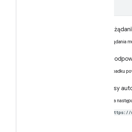
Wersja przeglądarki
Content
Transfers
Metric
Content
Transfers
Summary
Typ zdarzenia
Treść żądan
Fixed
Time
Range
Dane protokołu HTTP HTTPS
Treść żądania m
Insights
Enablement
State
Raport przepustowości sieci
Treść odpow
Stan połączenia
Raport o urządzeniach peryferyjnych
W przypadku po
Stan
Telemetry
Application
Type
Url
Visits
Metric
Zakresy auto
Url
Visits
Summary
Wymaga następu
Raport dotyczący urządzeń
peryferyjnych USB
https://
Typy