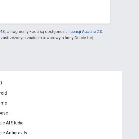
4.0
, a fragmenty kodu są dostępne na
licencji Apache 2.0
.
st zastrzeżonym znakiem towarowym firmy Oracle i jej
d
roid
ome
base
le AI Studio
le Antigravity