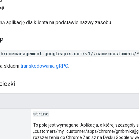
i
cji
ną aplikację dla klienta na podstawie nazwy zasobu.
TP
chromemanagement.googleapis.com/v1/{name=customers/
a składni
transkodowania gRPC
.
cieżki
string
To pole jest wymagane. Aplikacja, o której szczegóły 
„customers/my_customer/apps/chrome/gmbmikajjgm
rozszerzenia do Chrome Zapisz na Dysku Google w wers