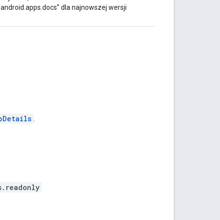
droid.apps.docs” dla najnowszej wersji
pDetails
.
s.readonly