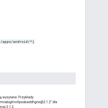
*/apps/android/*}
są wysyłane. Przykłady:
nabiglmofipeabaddhgne@2.1.2” dla
ji 2.1.2,