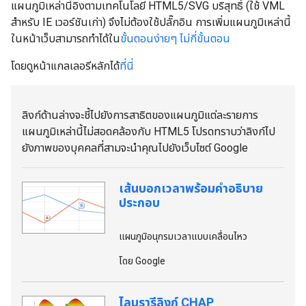
แผนภูมิเหล่านี้อิงตามเทคโนโลยี HTML5/SVG บริสุทธิ์ (ใช้ VML
สําหรับ IE เวอร์ชันเก่า) จึงไม่ต้องใช้ปลั๊กอิน การเพิ่มแผนภูมิเหล่านี้
ในหน้าเว็บสามารถทําได้ใน
ขั้นตอนง่ายๆ ไม่กี่ขั้นตอน
โดยดูหน้าแกลเลอรีหลักได้
ที่นี่
ลิงก์ด้านล่างจะชี้ไปยังการสาธิตของแผนภูมิแต่ละรายการ
แผนภูมิเหล่านี้ไม่สอดคล้องกับ HTML5 โปรดทราบว่าลิงก์ไป
ยังภาพของบุคคลที่สามจะนําคุณไปยังเว็บไซต์ Google
เส้นบอกเวลาพร้อมคําอธิบาย
ประกอบ
แผนภูมิอนุกรมเวลาแบบเคลื่อนไหว
โดย Google
ไลบรารีลิงก์ CHAP