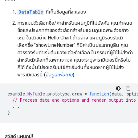
DataTable
ที่เก็บข้อมูลที่จะแสดง
การแมปตัวเลือกชื่อ/ค่าสำหรับแผนภูมิที่ไม่บังคับ คุณกำหนด
ชื่อและประเภทค่าของตัวเลือกสำหรับแผนภูมิเฉพาะ ตัวอย่าง
เช่น ในตัวอย่าง Hello Chart ด้านล่าง แผนภูมิรองรับตัว
เลือกชื่อ "showLineNumber" ที่มีค่าเป็นประเภทบูลีน คุณ
ควรรองรับค่าเริ่มต้นของแต่ละตัวเลือก ในกรณีที่ผู้ใช้ไม่ส่งค่า
สำหรับตัวเลือกที่เฉพาะเจาะจง คุณจะระบุพารามิเตอร์นี้หรือไม่
ก็ได้ ดังนั้นโปรดเตรียมใช้ค่าเริ่มต้นทั้งหมดหากผู้ใช้ไม่ส่ง
พารามิเตอร์นี้ (
ข้อมูลเพิ่มเติม
)
example
.
MyTable
.
prototype
.
draw 
=
function
(
data
,
 opti
// Process data and options and render output into
...
}
สวัสดี แผนภูมิ!