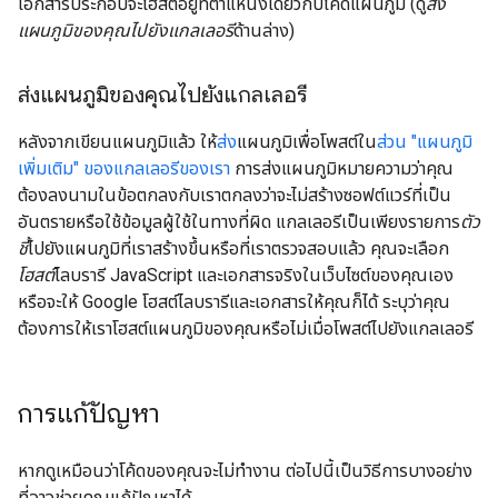
เอกสารประกอบจะโฮสต์อยู่ที่ตำแหน่งเดียวกับโค้ดแผนภูมิ (ดู
ส่ง
แผนภูมิของคุณไปยังแกลเลอรี
ด้านล่าง)
ส่งแผนภูมิของคุณไปยังแกลเลอรี
หลังจากเขียนแผนภูมิแล้ว ให้
ส่ง
แผนภูมิเพื่อโพสต์ใน
ส่วน "แผนภูมิ
เพิ่มเติม" ของแกลเลอรีของเรา
การส่งแผนภูมิหมายความว่าคุณ
ต้องลงนามในข้อตกลงกับเราตกลงว่าจะไม่สร้างซอฟต์แวร์ที่เป็น
อันตรายหรือใช้ข้อมูลผู้ใช้ในทางที่ผิด แกลเลอรีเป็นเพียงรายการ
ตัว
ชี้
ไปยังแผนภูมิที่เราสร้างขึ้นหรือที่เราตรวจสอบแล้ว คุณจะเลือก
โฮสต์
ไลบรารี JavaScript และเอกสารจริงในเว็บไซต์ของคุณเอง
หรือจะให้ Google โฮสต์ไลบรารีและเอกสารให้คุณก็ได้ ระบุว่าคุณ
ต้องการให้เราโฮสต์แผนภูมิของคุณหรือไม่เมื่อโพสต์ไปยังแกลเลอรี
การแก้ปัญหา
หากดูเหมือนว่าโค้ดของคุณจะไม่ทำงาน ต่อไปนี้เป็นวิธีการบางอย่าง
ที่อาจช่วยคุณแก้ปัญหาได้