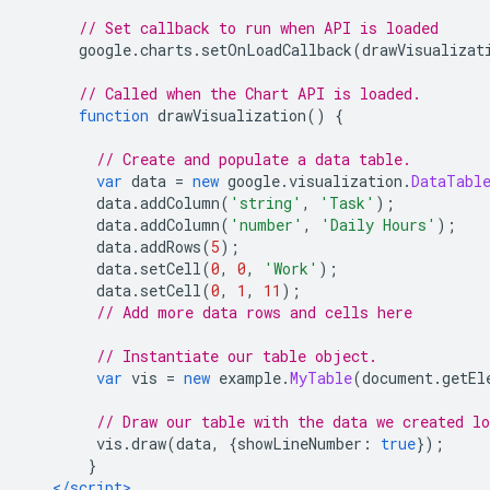
// Set callback to run when API is loaded
      google
.
charts
.
setOnLoadCallback
(
drawVisualizat
// Called when the Chart API is loaded.
function
 drawVisualization
()
{
// Create and populate a data table.
var
 data 
=
new
 google
.
visualization
.
DataTabl
        data
.
addColumn
(
'string'
,
'Task'
);
        data
.
addColumn
(
'number'
,
'Daily Hours'
);
        data
.
addRows
(
5
);
        data
.
setCell
(
0
,
0
,
'Work'
);
        data
.
setCell
(
0
,
1
,
11
);
// Add more data rows and cells here
// Instantiate our table object.
var
 vis 
=
new
 example
.
MyTable
(
document
.
getEl
// Draw our table with the data we created lo
        vis
.
draw
(
data
,
{
showLineNumber
:
true
});
}
</script>