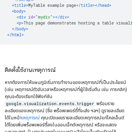
<title>
MyTable example page
</title></head>
<body>
<div
id
=
"mydiv"
></div>
<p>
This page demonstrates hosting a table visual
</body>
</html>
ติดตั้งใช้งานเหตุการณ์
หากต้องการให้แผนภูมิเริ่มการทำงานของเหตุการณ์ที่เป็นประโยชน์
(เช่น เหตุการณ์ตัวจับเวลาหรือเหตุการณ์ที่ผู้ใช้เริ่มต้น เช่น การคลิก)
คุณจะต้องเรียกใช้ฟังก์ชัน
google.visualization.events.trigger
พร้อมราย
ละเอียดของเหตุการณ์ (ชื่อ พร็อพเพอร์ตี้ที่จะส่ง ฯลฯ) ดูรายละเอียด
ได้ในหน้า
เหตุการณ์
คุณเปิดเผยรายละเอียดเหตุการณ์แก่ไคลเอ็นต์
ได้โดยเพิ่มพร็อพเพอร์ตี้ลงในออบเจ็กต์เหตุการณ์ หรือจะแสดง
เมธอด get...() บางประเภทในแผนภูมิ แล้วไคลเอ็นต์จะเรียกใช้