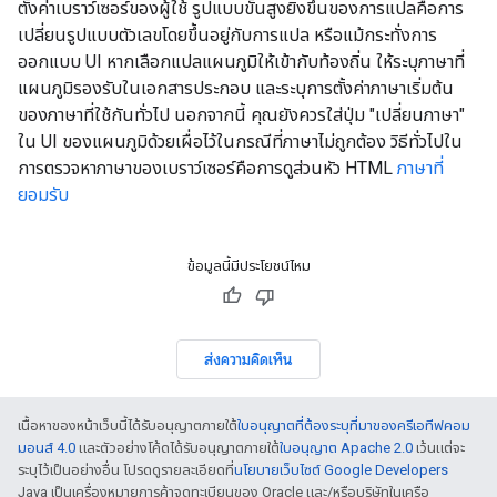
ตั้งค่าเบราว์เซอร์ของผู้ใช้ รูปแบบขั้นสูงยิ่งขึ้นของการแปลคือการ
เปลี่ยนรูปแบบตัวเลขโดยขึ้นอยู่กับการแปล หรือแม้กระทั่งการ
ออกแบบ UI หากเลือกแปลแผนภูมิให้เข้ากับท้องถิ่น ให้ระบุภาษาที่
แผนภูมิรองรับในเอกสารประกอบ และระบุการตั้งค่าภาษาเริ่มต้น
ของภาษาที่ใช้กันทั่วไป นอกจากนี้ คุณยังควรใส่ปุ่ม "เปลี่ยนภาษา"
ใน UI ของแผนภูมิด้วยเผื่อไว้ในกรณีที่ภาษาไม่ถูกต้อง วิธีทั่วไปใน
การตรวจหาภาษาของเบราว์เซอร์คือการดูส่วนหัว HTML
ภาษาที่
ยอมรับ
ข้อมูลนี้มีประโยชน์ไหม
ส่งความคิดเห็น
เนื้อหาของหน้าเว็บนี้ได้รับอนุญาตภายใต้
ใบอนุญาตที่ต้องระบุที่มาของครีเอทีฟคอม
มอนส์ 4.0
และตัวอย่างโค้ดได้รับอนุญาตภายใต้
ใบอนุญาต Apache 2.0
เว้นแต่จะ
ระบุไว้เป็นอย่างอื่น โปรดดูรายละเอียดที่
นโยบายเว็บไซต์ Google Developers
Java เป็นเครื่องหมายการค้าจดทะเบียนของ Oracle และ/หรือบริษัทในเครือ