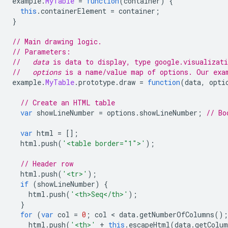
example
.
MyTable
=
function
(
container
)
{
this
.
containerElement 
=
 container
;
}
// Main drawing logic.
// Parameters:
//   
data
 is data to display, type google.visualizat
//   
options
 is a name/value map of options. Our exa
example
.
MyTable
.
prototype
.
draw 
=
function
(
data
,
 opti
// Create an HTML table
var
 showLineNumber 
=
 options
.
showLineNumber
;
// Bo
var
 html 
=
[];
  html
.
push
(
'<table border="1">'
);
// Header row
  html
.
push
(
'<tr>'
);
if
(
showLineNumber
)
{
    html
.
push
(
'<th>Seq</th>'
);
}
for
(
var
 col 
=
0
;
 col 
<
 data
.
getNumberOfColumns
();
    html
.
push
(
'<th>'
+
this
.
escapeHtml
(
data
.
getColu