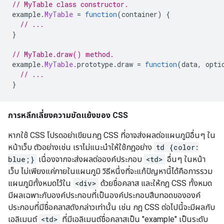
// MyTable class constructor.
example
.
MyTable
=
function
(
container
)
{
// ...
}
// MyTable.draw() method.
example
.
MyTable
.
prototype
.
draw 
=
function
(
data
,
 opti
// ...
}
การหลีกเลี่ยงความขัดแย้งของ CSS
หากใช้ CSS โปรดอย่าเขียนกฎ CSS ที่อาจส่งผลต่อแผนภูมิอื่นๆ ใน
หน้าเว็บ ตัวอย่างเช่น เราไม่แนะนำให้ใช้กฎอย่าง
td {color:
blue;}
เนื่องจากจะส่งผลต่อองค์ประกอบ
<td>
อื่นๆ ในหน้า
เว็บ ไม่เพียงแค่ภายในแผนภูมิ วิธีหนึ่งที่จะแก้ปัญหานี้ได้คือการรวม
แผนภูมิทั้งหมดไว้ใน
<div>
ด้วยชื่อคลาส และให้กฎ CSS ทั้งหมด
มีผลเฉพาะกับองค์ประกอบที่เป็นองค์ประกอบสืบทอดขององค์
ประกอบที่มีชื่อคลาสดังกล่าวเท่านั้น เช่น กฎ CSS ต่อไปนี้จะมีผลกับ
เอลิเมนต์
<td>
ที่มีเอลิเมนต์ชื่อคลาสเป็น "example" เป็นระดับ