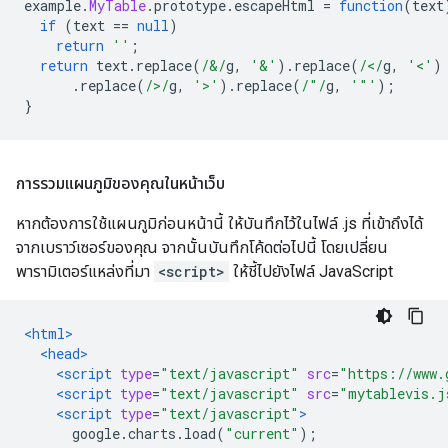
example
.
MyTable
.
prototype
.
escapeHtml 
=
function
(
text
if
(
text 
==
null
)
return
''
;
return
 text
.
replace
(
/&/
g
,
'&'
).
replace
(
/</
g
,
'<'
)
.
replace
(
/>/
g
,
'>'
).
replace
(
/"/
g
,
'"'
);
}
การรวมแผนภูมิของคุณในหน้าเว็บ
หากต้องการใช้แผนภูมิก่อนหน้านี้ ให้บันทึกไว้ในไฟล์ .js ที่เข้าถึงได้
จากเบราว์เซอร์ของคุณ จากนั้นบันทึกโค้ดต่อไปนี้ โดยเปลี่ยน
พารามิเตอร์แหล่งที่มา
<script>
ให้ชี้ไปยังไฟล์ JavaScript
<html>
<head>
<script
type
=
"text/javascript"
src
=
"https://www.
<script
type
=
"text/javascript"
src
=
"mytablevis.j
<script
type
=
"text/javascript"
>
      google
.
charts
.
load
(
"current"
);