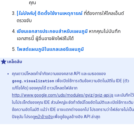
คุณ
[
ไม่บังคับ
] ติดตั้งใช้งานเหตุการณ์
ที่ต้องการให้ไคลเอ็นต์
ตรวจจับ
เขียนเอกสารประกอบสำหรับแผนภูมิ
หากคุณไม่บันทึก
เอกสารนี้ ผู้อื่นอาจฝังไฟล์ไม่ได้
โพสต์แผนภูมิในแกลเลอรีแผนภูมิ
เคล็ดลับ
คุณดาวน์โหลดคำจำกัดความของคลาส API และเมธอดของ
goog.visualization
เพื่อเปิดใช้การเติมข้อความอัตโนมัติใน IDE (ตัว
แก้ไขโค้ด) ของคุณได้ ดาวน์โหลดไฟล์จาก
http://www.google.com/uds/modules/gviz/gviz-api.js
และบันทึกไว้
ในโปรเจ็กต์ของคุณ IDE ส่วนใหญ่จะจัดทำดัชนีโดยอัตโนมัติและเปิดใช้การเติม
ข้อความอัตโนมัติ แม้ว่า IDE อาจแตกต่างออกไป โปรดทราบว่าไฟล์อาจไม่เป็น
ปัจจุบัน โปรดดู
หน้าอ้างอิง
เพื่อดูข้อมูลอ้างอิง API ล่าสุด