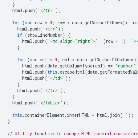
}
  html
.
push
(
'</tr>'
);
for
(
var
 row 
=
0
;
 row 
<
 data
.
getNumberOfRows
();
 ro
    html
.
push
(
'<tr>'
);
if
(
showLineNumber
)
{
      html
.
push
(
'<td align="right">'
,
(
row 
+
1
),
'<
}
for
(
var
 col 
=
0
;
 col 
<
 data
.
getNumberOfColumns
(
      html
.
push
(
data
.
getColumnType
(
col
)
==
'number'
      html
.
push
(
this
.
escapeHtml
(
data
.
getFormattedVal
      html
.
push
(
'</td>'
);
}
    html
.
push
(
'</tr>'
);
}
  html
.
push
(
'</table>'
);
this
.
containerElement
.
innerHTML 
=
 html
.
join
(
''
);
}
// Utility function to escape HTML special character