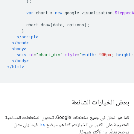
};
var
 chart 
=
new
 google
.
visualization
.
SteppedA
        chart
.
draw
(
data
,
 options
);
}
</script>
</head>
<body>
<div
id
=
"chart_div"
style
=
"
width
:
900px
;
height
:
</body>
</html>
بعض الخيارات الشائعة
كما هو الحال في جميع مخططات Google، تحتوي المخططات المساحية
المتدرجة على الكثير من الخيارات، كما هو موضح
هنا
. فيما يلي مثال
يوضح بعضًا من الأكثر شيوعًا: