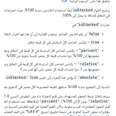
ينطبق
هذا
على "الرسوم البيانية"
Bar
.
isStacked
ويتيح الخيار
أيضًا استخدام التكديس بنسبة 100%،
في النطاق لإضافة ما يصل إلى %100.
isStacked
خيارات "
" هي:
false
: لن يتم تكديس العناصر. وتجدر الإشارة إلى أنّ هذا هو الخيار التلقائي.
true
— يكدّس العناصر لكل السلاسل في كل قيمة نطاق.
'percent'
— يكدّس العناصر لكل السلسلة في كل قيمة في النطاق ويغيّر
مجموعها إلى 100%، مع احتساب قيمة كل عنصر كنسبة مئوية من 100%.
'relative'
— يكدّس العناصر لكل السلسلة في كل قيمة في النطاق ويعيد 
مجموعها عن 1، مع احتساب قيمة كل عنصر على أنها كسر من 1.
isStacked: true
'absolute'
: لا يؤدي هذا الإجراء إلى تغيير
.
بالنسبة إلى التجميع بنسبة 100%، ستظهر القيمة المحسوبة لكل عنصر في التلميح بعد قيمته الفعلية.
سيتم تلقائيًا ضبط المحور المستهدف على قيم التجزئة بناءً على المقياس النسبي 0-1 ككسور بنسبة 1 لـ
'percent'
'relative'
، ومن 0 إلى 100% لـ
(
ملاحظة:
عند استخدام الخيار
مؤشرات محور النسبة المئوية هي نتيجة تطبيق تنسيق "#.##%" على قيم المقياس النسبية 0-1. عند ا