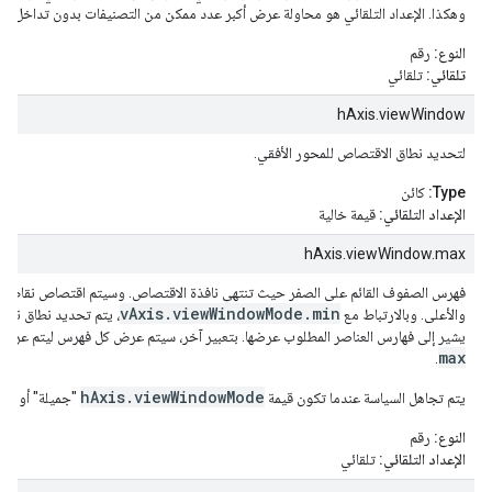
وهكذا. الإعداد التلقائي هو محاولة عرض أكبر عدد ممكن من التصنيفات بدون تداخل.
النوع:
رقم
تلقائي:
تلقائي
hAxis.viewWindow
لتحديد نطاق الاقتصاص للمحور الأفقي.
Type:
كائن
الإعداد التلقائي:
قيمة خالية
hAxis.viewWindow.max
فهرس الصفوف القائم على الصفر حيث تنتهي نافذة الاقتصاص. وسيتم اقتصاص نقاط الب
vAxis.viewWindowMode.min
والأعلى. وبالارتباط مع
يشير إلى فهارس العناصر المطلوب عرضها. بتعبير آخر، سيتم عرض كل فهرس ليتم عرض
max
.
hAxis.viewWindowMode
يتم تجاهل السياسة عندما تكون قيمة
"جميلة" أو "مكث
النوع:
رقم
الإعداد التلقائي:
تلقائي