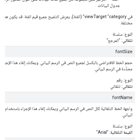
جدول البيانات.
في viewTarget "category" (الفئة)، يعرِض التلميح جميع قيم الفئة. قد يك
مختلفة.
النوع:
سلسلة
تلقائي:
"المرجع"
fontSize
حجم الخط الافتراضي بالبكسل لجميع النص في الرسم البياني. ويمكنك إلغاء هذا الإجراء
محدَّدة في الرسم البياني.
النوع:
رقم
تلقائي:
تلقائي
fontName
واجهة الخط التلقائية لكل النص في الرسم البياني ويمكنك إلغاء هذا الإجراء باستخدام س
البياني.
النوع:
سلسلة
القيمة التلقائية
: "Arial"