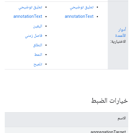
تعليق توضيحي
تعليق توضيحي
...
annotationText
annotationText
اليقين
أدوار
الأعمدة
فاصل زمني
الاختيارية:
النطاق
النمط
تلميح
خيارات الضبط
الاسم
aggregationTarget