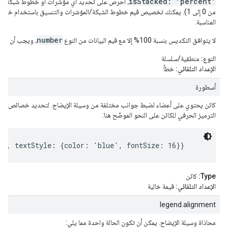
isStacked: 'percent'
، احرص على تحديد أي مؤشرات أو خطوط شبكة باست
من 0 إلى 1). يمكنك تخصيص قيم خطوط الشبكة/المؤشرات والتنسيق باستخدام خيارات
المناسبة.
number
لا يتوافق التكديس بنسبة 100% إلا مع قيم البيانات من النوع
، ويجب أن يكو
النوع:
منطقية/سلسلة
الإعداد التلقائي:
خطأ
أسطورة
كائن يحتوي على أعضاء لضبط جوانب مختلفة من وسيلة الإيضاح. لتحديد خصائص هذا ا
الترميز الحرفي للكائن على النحو الموضّح هنا:
p', textStyle: {color: 'blue', fontSize: 16}}
Type:
كائن
الإعداد التلقائي:
قيمة خالية
legend.alignment
محاذاة وسيلة الإيضاح. يمكن أن تكون الحالة واحدة مما يلي: