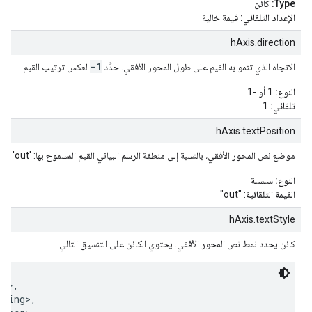
Type:
كائن
الإعداد التلقائي:
قيمة خالية
hAxis.direction
-1
الاتجاه الذي تنمو به القيم على طول المحور الأفقي. حدِّد
لعكس ترتيب القيم.
النوع:
1 أو -1
تلقائي:
1
hAxis.textPosition
موضع نص المحور الأفقي، بالنسبة إلى منطقة الرسم البياني القيم المسموح بها: 'out' و'in' و'none'.
النوع:
سلسلة
القيمة التلقائية
: "out"
hAxis.textStyle
كائن يحدد نمط نص المحور الأفقي. يحتوي الكائن على التنسيق التالي:
g>,

ring>,
