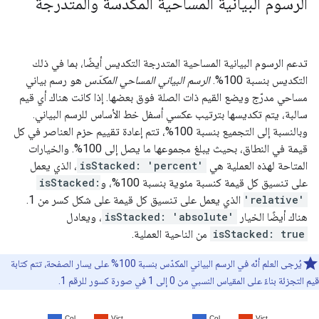
الرسوم البيانية المساحية المكدّسة والمتدرّجة
تدعم الرسوم البيانية المساحية المتدرجة التكديس أيضًا، بما في ذلك
التكديس بنسبة 100%.
الرسم البياني المساحي المكدّس
هو رسم بياني
مساحي مدرّج ويضع القيم ذات الصلة فوق بعضها. إذا كانت هناك أي قيم
سالبة، يتم تكديسها بترتيب عكسي أسفل خط الأساس للرسم البياني.
وبالنسبة إلى التجميع بنسبة 100%، تتم إعادة تقييم حزم العناصر في كل
قيمة في النطاق، بحيث يبلغ مجموعها ما يصل إلى 100%. والخيارات
المتاحة لهذه العملية هي
isStacked: 'percent'
، الذي يعمل
على تنسيق كل قيمة كنسبة مئوية بنسبة 100%، و
isStacked:
'relative'
الذي يعمل على تنسيق كل قيمة على شكل كسر من 1.
هناك أيضًا الخيار
isStacked: 'absolute'
، ويعادل
isStacked: true
من الناحية العملية.
يُرجى العلم أنّه في الرسم البياني المكدّس بنسبة 100% على يسار الصفحة، تتم كتابة
قيم التجزئة بناءً على المقياس النسبي من 0 إلى 1 في صورة كسور للرقم 1.