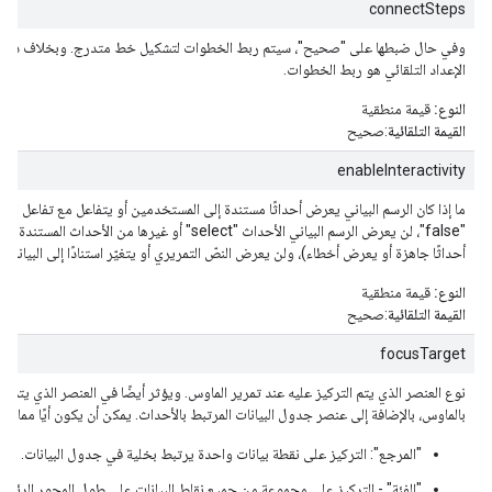
connectSteps
وفي حال ضبطها على "صحيح"، سيتم ربط الخطوات لتشكيل خط متدرج. وبخلاف ذلك،
الإعداد التلقائي هو ربط الخطوات.
النوع:
قيمة منطقية
القيمة التلقائية
:صحيح
enableInteractivity
ما إذا كان الرسم البياني يعرض أحداثًا مستندة إلى المستخدمين أو يتفاعل مع تفاعل المس
"false"، لن يعرض الرسم البياني الأحداث "select" أو غيرها من الأحداث المستندة إلى التفاعل (ولكنه
أحداثًا جاهزة أو يعرض أخطاء)، ولن يعرض النصّ التمريري أو يتغيّر استنادًا إلى البيانات 
النوع:
قيمة منطقية
القيمة التلقائية
:صحيح
focusTarget
نوع العنصر الذي يتم التركيز عليه عند تمرير الماوس. ويؤثر أيضًا في العنصر الذي يتم ا
بالماوس، بالإضافة إلى عنصر جدول البيانات المرتبط بالأحداث. يمكن أن يكون أيًا مما يلي
"المرجع": التركيز على نقطة بيانات واحدة يرتبط بخلية في جدول البيانات.
"الفئة" - التركيز على مجموعة من جميع نقاط البيانات على طول المحور الرئ