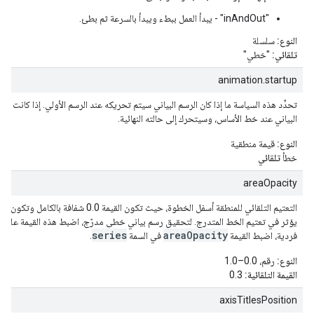
"inAndOut" - يبدأ العمل ببطء ويبدأ بالسرعة ثم بطئ.
النوع:
سلسلة
تلقائي:
"خطي"
animation.startup
تحدِّد هذه السياسة ما إذا كان الرسم البياني سيتم تحريكه عند الرسم الأولي. إذا كانت الق
البياني عند خط الأساس، وسيتحرك إلى حالته النهائية.
النوع:
قيمة منطقية
خطأ
تلقائي
areaOpacity
series
areaOpacity
فردية، اضبط القيمة
في السمة
.
النوع:
رقم، 0.0–1.0
القيمة التلقائية:
0.3
axisTitlesPosition