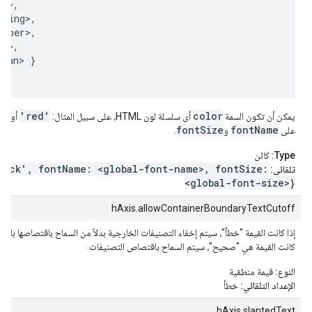
g>,

ring>,

mber>,

n>,

ean> }

0'
'red'
color
يمكن أن تكون السمة
أي سلسلة لون HTML، على سبيل المثال:
أو
fontSize
fontName
على
و
.
Type:
كائن
lack', fontName: <global-font-name>, fontSize:
تلقائي:
<global-font-size>}
hAxis.allowContainerBoundaryTextCutoff
إذا كانت القيمة "خطأ"، سيتم إخفاء التصنيفات الخارجية بدلاً من السماح باقتصاصها باستخ
كانت القيمة هي "صحيح"، سيتم السماح باقتصاص التصنيفات.
النوع:
قيمة منطقية
الإعداد التلقائي:
خطأ
hAxis.slantedText