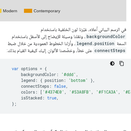
في الرسم البياني أعلاه، غيّرنا لون الخلفية باستخدام
backgroundColor
، ونقلنا وسيلة الإيضاح إلى الأسفل باستخدام
السمة
legend.position
، وأزلنا الخطوط العمودية من خلال ضبط
connectSteps
على خطأ، وخصّصنا الألوان. إليك كيفية القيام بذلك:
var
 options 
=
{
      backgroundColor
:
'#ddd'
,
      legend
:
{
 position
:
'bottom'
},
      connectSteps
:
false
,
      colors
:
[
'#4374E0'
,
'#53A8FB'
,
'#F1CA3A'
,
'#E
      isStacked
:
true
,
};