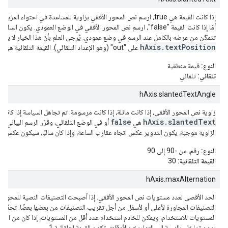
إذا كانت القيمة هي true، ارسم نص المحور الأفقي بزاوية للمساعدة في احتواء
أمّا إذا كانت القيمة "false"، ارسم نص المحور الأفقي في الوضع العمودي. يكون ا
تتمكّن من عرضه بالكامل عند الرسم في وضع عمودي. يُرجى العلم بأنّ هذا الخيار لا يتوفّ
e
hAxis.textPosition
على "out" (وهو الإعداد التلقائي). القيمة التلقائية هي
النوع:
قيمة منطقية
تلقائي:
تلقائي
hAxis.slantedTextAngle
زاوية نص المحور الأفقي، إذا كانت مائلة، إذا كانت مرسومة. تم تجاهل السياسة إذا كانت 
false
hAxis.slantedText
هي
أو في الوضع التلقائي، وقرّر الرسم البياني رسم
الزاوية موجبة، يكون التدوير عكس اتجاه عقارب الساعة، وإذا كان سالبًا، سيكون عكس ات
النوع:
رقم، من -90 إلى 90
القيمة التلقائية:
30
hAxis.maxAlternation
الحد الأقصى لعدد مستويات نص المحور الأفقي. إذا أصبحت التصنيفات النصية للمحور مز
التصنيفات المجاورة لأعلى أو لأسفل من أجل تقريب التصنيفات من بعضها بعضًا. تحدّد ه
المستويات للاستخدام، ويمكن للخادم استخدام عدد أقل من المستويات، إذا كان من الم
بدون تداخل. بالنسبة إلى التواريخ والأوقات، تكون القيمة التلقائية 1.