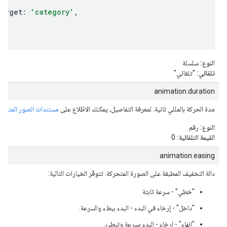
e.
Target
:
'category'
,
النوع:
سلسلة
تلقائي:
"تلقائي"
animation.duration
مدة الحركة بالمللي ثانية. لمعرفة التفاصيل، يمكنك الاطّلاع على
مستندات الصور المتحرك
النوع:
رقم
القيمة التلقائية:
0
animation.easing
دالة التخفيف المطبقة على الصورة المتحركة. تتوفّر الخيارات التالية:
"خطي" - سرعة ثابتة
"داخل" - إرخاء في البدء - البدء ببطء والسرعة.
"إنهاء" - إرخاء - البدء بسرعة وتبطئ.