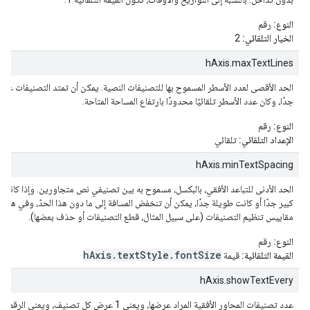
النوع:
رقم
الخيار التلقائي:
2
hAxis.maxTextLines
الحد الأقصى لعدد الأسطر المسموح بها للتصنيفات النصية. يمكن أن تمتد التصنيفات على
جدًا، وكان عدد الأسطر تلقائيًا محدودًا بارتفاع المساحة المتاحة.
النوع:
رقم
الإعداد التلقائي:
تلقائي
hAxis.minTextSpacing
الحد الأدنى للتباعد الأفقي، بالبكسل، مسموح به بين تصنيفي نص متجاورين. وإذا كانت
كبير جدًا أو كانت طويلة جدًا، يمكن أن تنخفض المسافة إلى ما دون هذا الحدّ، وفي هذه 
مقاييس تنظيم التصنيفات (على سبيل المثال، قطع التصنيفات أو حذف بعضها).
النوع:
رقم
hAxis.textStyle.fontSize
القيمة التلقائية:
قيمة
hAxis.showTextEvery
ع