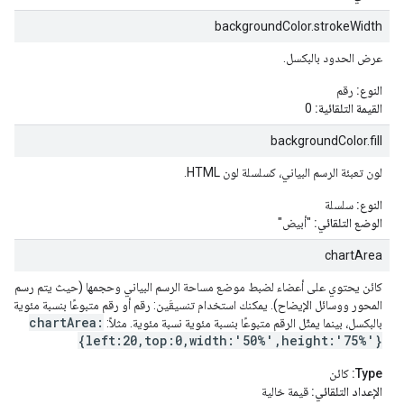
backgroundColor.strokeWidth
عرض الحدود بالبكسل.
النوع:
رقم
القيمة التلقائية:
0
backgroundColor.fill
لون تعبئة الرسم البياني، كسلسلة لون HTML.
النوع:
سلسلة
الوضع التلقائي:
"أبيض"
chartArea
كائن يحتوي على أعضاء لضبط موضع مساحة الرسم البياني وحجمها (حيث يتم رسم الرسم 
المحور ووسائل الإيضاح). يمكنك استخدام تنسيقَين: رقم أو رقم متبوعًا بنسبة مئوية. وا
chartArea:
بالبكسل، بينما يمثّل الرقم متبوعًا بنسبة مئوية نسبة مئوية. مثلاً:
{left:20,top:0,width:'50%',height:'75%'}
Type:
كائن
الإعداد التلقائي:
قيمة خالية