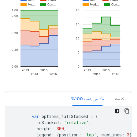
مكدسة
مكدس بنسبة 100%
var
 options_fullStacked 
=
{
          isStacked
:
'relative'
,
          height
:
300
,
          legend
:
{
position
:
'top'
,
 maxLines
:
3
},