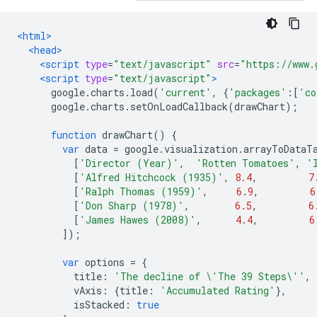
<html>
<head>
<script
type
=
"text/javascript"
src
=
"https://www.
<script
type
=
"text/javascript"
>
      google
.
charts
.
load
(
'current'
,
{
'packages'
:[
'co
      google
.
charts
.
setOnLoadCallback
(
drawChart
);
function
 drawChart
()
{
var
 data 
=
 google
.
visualization
.
arrayToDataT
[
'Director (Year)'
,
'Rotten Tomatoes'
,
'
[
'Alfred Hitchcock (1935)'
,
8.4
,
7
[
'Ralph Thomas (1959)'
,
6.9
,
6
[
'Don Sharp (1978)'
,
6.5
,
6
[
'James Hawes (2008)'
,
4.4
,
6
]);
var
 options 
=
{
          title
:
'The decline of \'The 39 Steps\''
,
          vAxis
:
{
title
:
'Accumulated Rating'
},
          isStacked
:
true