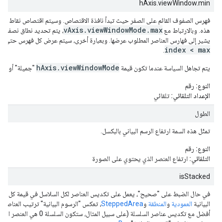
hAxis.viewWindow.min
فهرس الصفوف القائم على الصفر حيث تبدأ نافذة الاقتصاص. وسيتم اقتصاص نقاط البيا
vAxis.viewWindowMode.max
هذه. وبالارتباط مع
يشير إلى فهارس العناصر المطلوب عرضها. وبعبارة أخرى، سيتم عرض كل فهرس حتى 
index < max
.
hAxis.viewWindowMode
يتم تجاهل السياسة عندما تكون قيمة
"جميلة" أو "مكث
النوع:
رقم
الإعداد التلقائي:
تلقائي
الطول
تمثّل هذه السمة ارتفاع الرسم البياني بالبكسل.
النوع:
رقم
التلقائي:
ارتفاع العنصر الذي يحتوي على الصورة
isStacked
في حال الضبط على "صحيح"، يعمل على تكديس العناصر لكل السلاسل في قيمة كل نطا
البيانية
العمودية
و
المنطقة
و
SteppedArea
، تعكس "الرسوم البيانية" ترتيب العناصر 
أفضل مع تكديس عناصر السلسلة (على سبيل ال