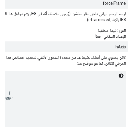
forceIFrame
لرسم الرسم البياني داخل إطار مضمّن. (يُرجى ملا
IE8 بالإطارات i-frames).
النوع:
قيمة منطقية
الإعداد التلقائي:
خطأ
hAxis
كائن يحتوي على أعضاء لضبط عناصر متعددة للمحور الأفقي. لتحديد خصائص هذا الكائ
الحرفي للكائن، كما هو موضّح هنا:
',

e: {

F0000'
