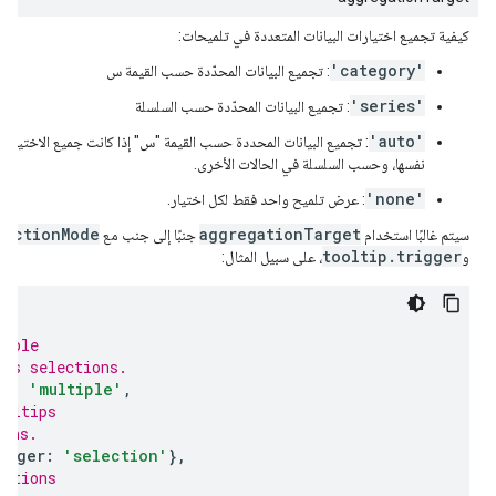
كيفية تجميع اختيارات البيانات المتعددة في تلميحات:
'category'
: تجميع البيانات المحدّدة حسب القيمة س
'series'
: تجميع البيانات المحدّدة حسب السلسلة
'auto'
نفسها، وحسب السلسلة في الحالات الأخرى.
'none'
: عرض تلميح واحد فقط لكل اختيار.
lectionMode
aggregationTarget
سيتم غالبًا استخدام
جنبًا إلى جنب مع
tooltip.trigger
و
، على سبيل المثال:
{
tiple
ous selections.
de
:
'multiple'
,
ooltips
ions.
igger
:
'selection'
},
ections