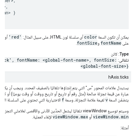
mber>,

n>,

ean> }

0'
'red'
color
يمكن أن تكون السمة
أي سلسلة لون HTML، على سبيل المثال:
أو
fontSize
fontName
على
و
.
Type:
كائن
lack', fontName: <global-font-name>, fontSize:
تلقائي:
<global-font-size>}
hAxis.ticks
يستبدل علامات المحور "س" التي يتم إنشاؤها تلقائيًا بالصفيف المحدد. ويجب أن يكو
عبارة عن قيمة تجزئة صالحة (مثل رقم أو تاريخ أو تاريخ ووقت أو وقت يوميًا) أو كائنًا. إ
f
v
يتضمّن السمة
لقيمة علامة التجزئة، وسمة
الاختيارية التي تحتوي على السلسلة الحر
وسيتم توسيع viewWindow تلقائيًا ليشمل الحدَّين الأدنى والأقصى لعلامتَي التجزئة ما لم تحدّد
viewWindow.max
viewWindow.min
أو
لإلغاء العملية.
أمثلة: