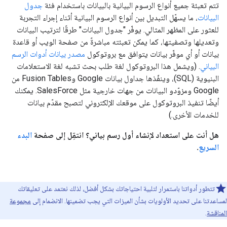
تتم تعبئة جميع أنواع الرسوم البيانية بالبيانات باستخدام فئة
جدول
البيانات
، ما يسهّل التبديل بين أنواع الرسوم البيانية أثناء إجراء التجربة
للعثور على المظهر المثالي. يوفّر "جدول البيانات" طرقًا لترتيب البيانات
وتعديلها وتصفيتها، كما يمكن تعبئته مباشرةً من صفحة الويب أو قاعدة
بيانات أو أي موفّر بيانات يتوافق مع بروتوكول
مصدر بيانات أدوات الرسم
البياني
. (ويشمل هذا البروتوكول لغة طلب بحث تشبه لغة الاستعلامات
البنيوية (SQL)، وينفّذها جداول بيانات Google وFusion Tables من
Google ومزوّدو البيانات من جهات خارجية مثل SalesForce. يمكنك
أيضًا تنفيذ البروتوكول على موقعك الإلكتروني لتصبح مقدّم بيانات
للخدمات الأخرى.)
هل أنت على استعداد لإنشاء أول رسم بياني؟ انتقِل إلى صفحة
البدء
السريع
.
تتطور أدواتنا باستمرار لتلبية احتياجاتك بشكل أفضل، لذلك نعتمد على تعليقاتك
لمساعدتنا على تحديد الأولويات بشأن الميزات التي يجب تضمينها. الانضمام إلى
مجموعة
المناقشة
.