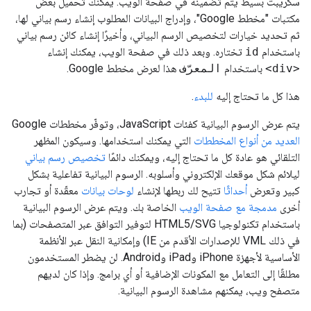
سكريبت بسيط يتم تضمينه في صفحة الويب. يمكنك تحميل بعض
مكتبات "مخطط Google"، وإدراج البيانات المطلوب إنشاء رسم بياني لها،
ثم تحديد خيارات لتخصيص الرسم البياني، وأخيرًا إنشاء كائن رسم بياني
باستخدام
id
تختاره. وبعد ذلك في صفحة الويب، يمكنك إنشاء
<div>
باستخدام
المعرّف
هذا لعرض مخطط Google.
هذا كل ما تحتاج إليه
للبدء
.
يتم عرض الرسوم البيانية كفئات JavaScript، وتوفّر مخططات Google
العديد من أنواع المخططات
التي يمكنك استخدامها. وسيكون المظهر
التلقائي هو عادة كل ما تحتاج إليه، ويمكنك دائمًا
تخصيص رسم بياني
ليلائم شكل موقعك الإلكتروني وأسلوبه. الرسوم البيانية تفاعلية بشكل
كبير وتعرض
أحداثًا
تتيح لك ربطها لإنشاء
لوحات بيانات
معقّدة أو تجارب
أخرى
مدمجة مع صفحة الويب
الخاصة بك. ويتم عرض الرسوم البيانية
باستخدام تكنولوجيا HTML5/SVG لتوفير التوافق عبر المتصفحات (بما
في ذلك VML للإصدارات الأقدم من IE) وإمكانية النقل عبر الأنظمة
الأساسية لأجهزة iPhone وiPad وAndroid. لن يضطر المستخدمون
مطلقًا إلى التعامل مع المكونات الإضافية أو أي برامج. وإذا كان لديهم
متصفح ويب، يمكنهم مشاهدة الرسوم البيانية.