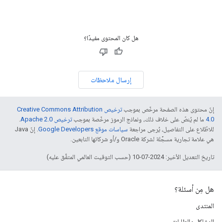
هل كان المحتوى مفيدًا؟
إرسال ملاحظات
إنّ محتوى هذه الصفحة مرخّص بموجب
ترخيص Creative Commons Attribution
4.0‏
ما لم يُنصّ على خلاف ذلك، ونماذج الرموز مرخّصة بموجب
ترخيص Apache 2.0‏
.
للاطّلاع على التفاصيل، يُرجى مراجعة
سياسات موقع Google Developers‏
. إنّ Java
هي علامة تجارية مسجَّلة لشركة Oracle و/أو شركائها التابعين.
تاريخ التعديل الأخير: 2024-07-10 (حسب التوقيت العالمي المتفَّق عليه)
هل مِن أسئلة؟
المنتدى
المشاكل والطلبات