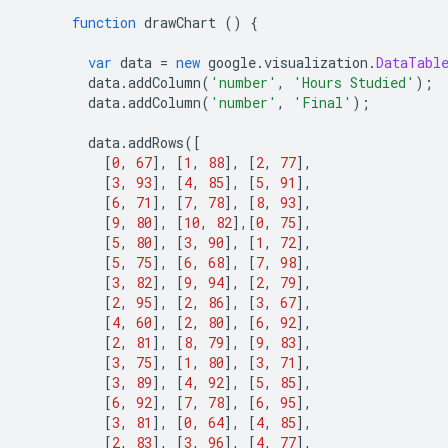
function
 drawChart 
()
{
var
 data 
=
new
 google
.
visualization
.
DataTabl
        data
.
addColumn
(
'number'
,
'Hours Studied'
);
        data
.
addColumn
(
'number'
,
'Final'
);
        data
.
addRows
([
[
0
,
67
],
[
1
,
88
],
[
2
,
77
],
[
3
,
93
],
[
4
,
85
],
[
5
,
91
],
[
6
,
71
],
[
7
,
78
],
[
8
,
93
],
[
9
,
80
],
[
10
,
82
],[
0
,
75
],
[
5
,
80
],
[
3
,
90
],
[
1
,
72
],
[
5
,
75
],
[
6
,
68
],
[
7
,
98
],
[
3
,
82
],
[
9
,
94
],
[
2
,
79
],
[
2
,
95
],
[
2
,
86
],
[
3
,
67
],
[
4
,
60
],
[
2
,
80
],
[
6
,
92
],
[
2
,
81
],
[
8
,
79
],
[
9
,
83
],
[
3
,
75
],
[
1
,
80
],
[
3
,
71
],
[
3
,
89
],
[
4
,
92
],
[
5
,
85
],
[
6
,
92
],
[
7
,
78
],
[
6
,
95
],
[
3
,
81
],
[
0
,
64
],
[
4
,
85
],
[
2
,
83
],
[
3
,
96
],
[
4
,
77
],