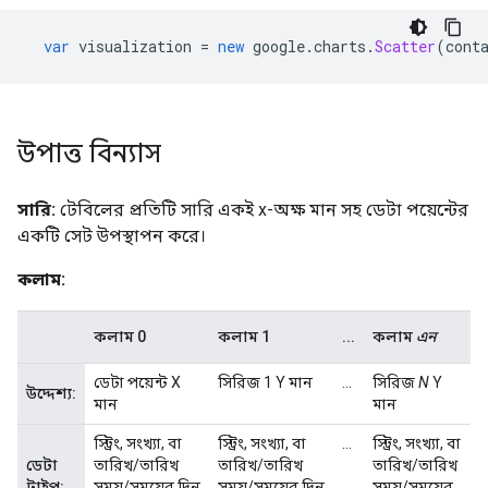
var
 visualization 
=
new
 google
.
charts
.
Scatter
(
cont
উপাত্ত বিন্যাস
সারি:
টেবিলের প্রতিটি সারি একই x-অক্ষ মান সহ ডেটা পয়েন্টের
একটি সেট উপস্থাপন করে।
কলাম:
কলাম 0
কলাম 1
...
কলাম
এন
ডেটা পয়েন্ট X
সিরিজ 1 Y মান
...
সিরিজ
N
Y
উদ্দেশ্য:
মান
মান
স্ট্রিং, সংখ্যা, বা
স্ট্রিং, সংখ্যা, বা
...
স্ট্রিং, সংখ্যা, বা
ডেটা
তারিখ/তারিখ
তারিখ/তারিখ
তারিখ/তারিখ
টাইপ:
সময়/সময়ের দিন
সময়/সময়ের দিন
সময়/সময়ের