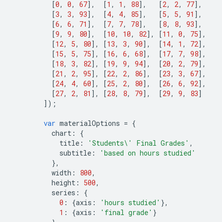
[
0
,
0
,
67
],
[
1
,
1
,
88
],
[
2
,
2
,
77
],
[
3
,
3
,
93
],
[
4
,
4
,
85
],
[
5
,
5
,
91
],
[
6
,
6
,
71
],
[
7
,
7
,
78
],
[
8
,
8
,
93
],
[
9
,
9
,
80
],
[
10
,
10
,
82
],
[
11
,
0
,
75
],
[
12
,
5
,
80
],
[
13
,
3
,
90
],
[
14
,
1
,
72
],
[
15
,
5
,
75
],
[
16
,
6
,
68
],
[
17
,
7
,
98
],
[
18
,
3
,
82
],
[
19
,
9
,
94
],
[
20
,
2
,
79
],
[
21
,
2
,
95
],
[
22
,
2
,
86
],
[
23
,
3
,
67
],
[
24
,
4
,
60
],
[
25
,
2
,
80
],
[
26
,
6
,
92
],
[
27
,
2
,
81
],
[
28
,
8
,
79
],
[
29
,
9
,
83
]
]);
var
 materialOptions 
=
{
          chart
:
{
            title
:
'Students\' Final Grades'
,
            subtitle
:
'based on hours studied'
},
          width
:
800
,
          height
:
500
,
          series
:
{
0
:
{
axis
:
'hours studied'
},
1
:
{
axis
:
'final grade'
}