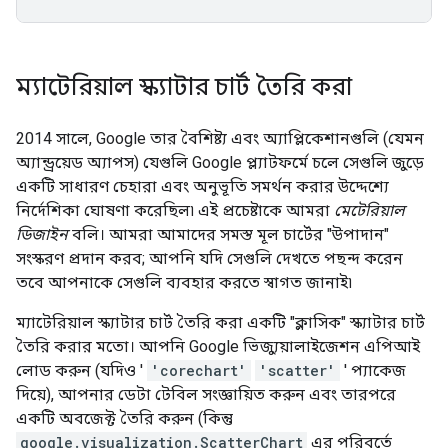
ম্যাটেরিয়াল স্ক্যাটার চার্ট তৈরি করা
2014 সালে, Google তার বৈশিষ্ট্য এবং অ্যাপ্লিকেশানগুলি (যেমন
অ্যান্ড্রয়েড অ্যাপস) যেগুলি Google প্ল্যাটফর্মে চলে সেগুলি জুড়ে
একটি সাধারণ চেহারা এবং অনুভূতি সমর্থন করার উদ্দেশ্যে
নির্দেশিকা ঘোষণা করেছিল৷ এই প্রচেষ্টাকে আমরা
মেটেরিয়াল
ডিজাইন
বলি। আমরা আমাদের সমস্ত মূল চার্টের "উপাদান"
সংস্করণ প্রদান করব; আপনি যদি সেগুলি দেখতে পছন্দ করেন
তবে আপনাকে সেগুলি ব্যবহার করতে স্বাগত জানাই৷
ম্যাটেরিয়াল স্ক্যাটার চার্ট তৈরি করা একটি "ক্লাসিক" স্ক্যাটার চার্ট
তৈরি করার মতো। আপনি Google ভিজ্যুয়ালাইজেশন এপিআই
লোড করুন (যদিও '
'corechart'
'scatter'
' প্যাকেজ
দিয়ে), আপনার ডেটা টেবিল সংজ্ঞায়িত করুন এবং তারপরে
একটি অবজেক্ট তৈরি করুন (কিন্তু
google.visualization.ScatterChart
এর পরিবর্তে