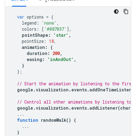
var
 options 
=
{
    legend
:
'none'
,
    colors
:
[
'#087037'
],
pointShape
:
'star'
,
    pointSize
:
18
,
animation
:
{
      duration
:
200
,
      easing
:
'inAndOut'
,
}
};
// Start the animation by listening to the first
google
.
visualization
.
events
.
addOneTimeListene
// Control all other animations by listening to 
google
.
visualization
.
events
.
addListener
(
chart
,
...
function
 randomWalk
()
{
...
}