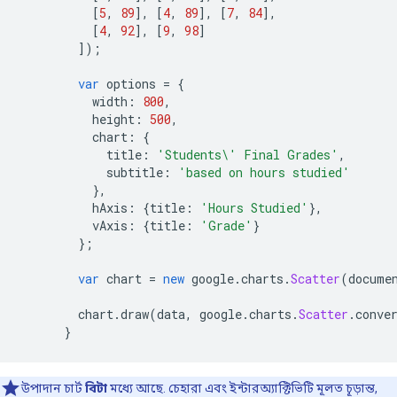
[
5
,
89
],
[
4
,
89
],
[
7
,
84
],
[
4
,
92
],
[
9
,
98
]
]);
var
 options 
=
{
          width
:
800
,
          height
:
500
,
          chart
:
{
            title
:
'Students\' Final Grades'
,
            subtitle
:
'based on hours studied'
},
          hAxis
:
{
title
:
'Hours Studied'
},
          vAxis
:
{
title
:
'Grade'
}
};
var
 chart 
=
new
 google
.
charts
.
Scatter
(
docume
        chart
.
draw
(
data
,
 google
.
charts
.
Scatter
.
conve
}
উপাদান চার্ট
বিটা
মধ্যে আছে. চেহারা এবং ইন্টারঅ্যাক্টিভিটি মূলত চূড়ান্ত,