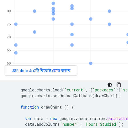
      google
.
charts
.
load
(
'current'
,
{
'packages'
:[
'sc
      google
.
charts
.
setOnLoadCallback
(
drawChart
);
function
 drawChart 
()
{
var
 data 
=
new
 google
.
visualization
.
DataTabl
        data
.
addColumn
(
'number'
,
'Hours Studied'
);