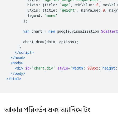
          hAxis
:
{
title
:
'Age'
,
 minValue
:
0
,
 maxValu
          vAxis
:
{
title
:
'Weight'
,
 minValue
:
0
,
 maxV
          legend
:
'none'
};
var
 chart 
=
new
 google
.
visualization
.
ScatterC
        chart
.
draw
(
data
,
 options
);
}
</script>
</head>
<body>
<div
id
=
"chart_div"
style
=
"
width
:
900px
;
height
:
</body>
</html>
আকার পরিবর্তন এবং অ্যানিমেটিং