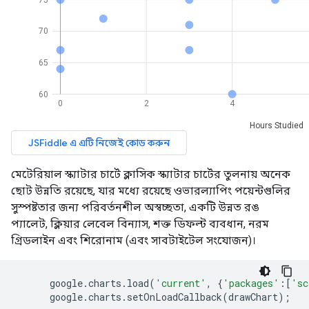
মেটেরিয়াল স্ক্যাটার চার্টে ক্লাসিক স্ক্যাটার চার্টের তুলনায় অনেক
ছোট উন্নতি রয়েছে, যার মধ্যে রয়েছে ওভারল্যাপিং পয়েন্টগুলির
সুস্পষ্টতার জন্য পরিবর্তনশীল অস্বচ্ছতা, একটি উন্নত রঙ
প্যালেট, ক্লিয়ার লেবেল বিন্যাস, শক্ত ডিফল্ট ব্যবধান, নরম
গ্রিডলাইন এবং শিরোনাম (এবং সাবটাইটেল সংযোজন)।
      google
.
charts
.
load
(
'current'
,
{
'packages'
:[
'sc
      google
.
charts
.
setOnLoadCallback
(
drawChart
);