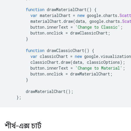
function
 drawMaterialChart
()
{
var
 materialChart 
=
new
 google
.
charts
.
Scat
          materialChart
.
draw
(
data
,
 google
.
charts
.
Sca
          button
.
innerText 
=
'Change to Classic'
;
          button
.
onclick 
=
 drawClassicChart
;
}
function
 drawClassicChart
()
{
var
 classicChart 
=
new
 google
.
visualization
          classicChart
.
draw
(
data
,
 classicOptions
);
          button
.
innerText 
=
'Change to Material'
;
          button
.
onclick 
=
 drawMaterialChart
;
}
        drawMaterialChart
();
};
শীর্ষ-এক্স চার্ট