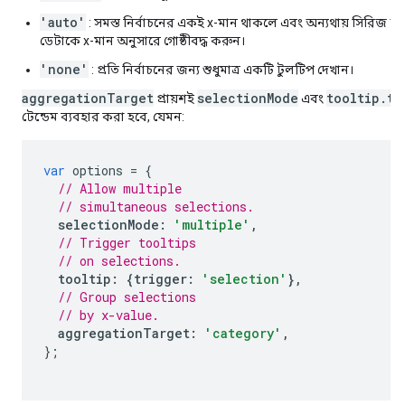
'auto'
: সমস্ত নির্বাচনের একই x-মান থাকলে এবং অন্যথায় সিরিজ অনু
ডেটাকে x-মান অনুসারে গোষ্ঠীবদ্ধ করুন।
'none'
: প্রতি নির্বাচনের জন্য শুধুমাত্র একটি টুলটিপ দেখান।
aggregationTarget
selectionMode
tooltip.tr
প্রায়শই
এবং
টেন্ডেম ব্যবহার করা হবে, যেমন:
var
 options 
=
{
// Allow multiple
// simultaneous selections.
selectionMode
:
'multiple'
,
// Trigger tooltips
// on selections.
tooltip
:
{
trigger
:
'selection'
},
// Group selections
// by x-value.
aggregationTarget
:
'category'
,
};