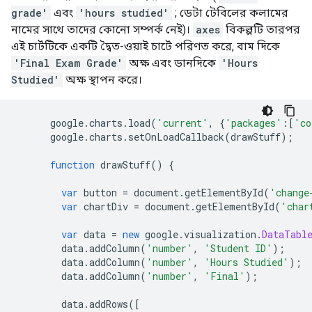
grade'
এবং
'hours studied'
; ডেটা টেবিলের কলামের
নামের সাথে তাদের কোনো সম্পর্ক নেই)।
axes
বিকল্পটি তারপর
এই চার্টটিকে একটি দ্বৈত-ওয়াই চার্টে পরিণত করে, বাম দিকে
'Final Exam Grade'
অক্ষ এবং ডানদিকে
'Hours
Studied'
অক্ষ স্থাপন করে।
      google
.
charts
.
load
(
'current'
,
{
'packages'
:[
'co
      google
.
charts
.
setOnLoadCallback
(
drawStuff
);
function
 drawStuff
()
{
var
 button 
=
 document
.
getElementById
(
'change
var
 chartDiv 
=
 document
.
getElementById
(
'char
var
 data 
=
new
 google
.
visualization
.
DataTabl
        data
.
addColumn
(
'number'
,
'Student ID'
);
        data
.
addColumn
(
'number'
,
'Hours Studied'
);
        data
.
addColumn
(
'number'
,
'Final'
);
        data
.
addRows
([