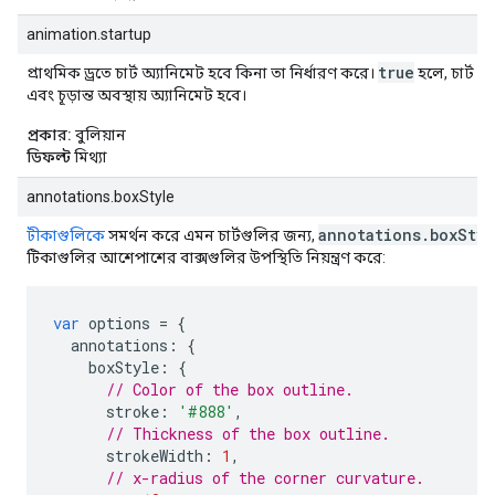
animation.startup
true
প্রাথমিক ড্রতে চার্ট অ্যানিমেট হবে কিনা তা নির্ধারণ করে।
হলে, চার্ট ব
এবং চূড়ান্ত অবস্থায় অ্যানিমেট হবে।
প্রকার:
বুলিয়ান
ডিফল্ট
মিথ্যা
annotations.boxStyle
annotations.boxStyl
টীকাগুলিকে
সমর্থন করে এমন চার্টগুলির জন্য,
টিকাগুলির আশেপাশের বাক্সগুলির উপস্থিতি নিয়ন্ত্রণ করে:
var
 options 
=
{
  annotations
:
{
    boxStyle
:
{
// Color of the box outline.
      stroke
:
'#888'
,
// Thickness of the box outline.
      strokeWidth
:
1
,
// x-radius of the corner curvature.