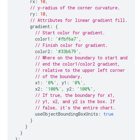
      rx
:
10
,
// y-radius of the corner curvature.
      ry
:
10
,
// Attributes for linear gradient fill.
      gradient
:
{
// Start color for gradient.
        color1
:
'#fbf6a7'
,
// Finish color for gradient.
        color2
:
'#33b679'
,
// Where on the boundary to start and
// end the color1/color2 gradient,
// relative to the upper left corner
// of the boundary.
        x1
:
'0%'
,
 y1
:
'0%'
,
        x2
:
'100%'
,
 y2
:
'100%'
,
// If true, the boundary for x1,
// y1, x2, and y2 is the box. If
// false, it's the entire chart.
        useObjectBoundingBoxUnits
:
true
}
}
}
};