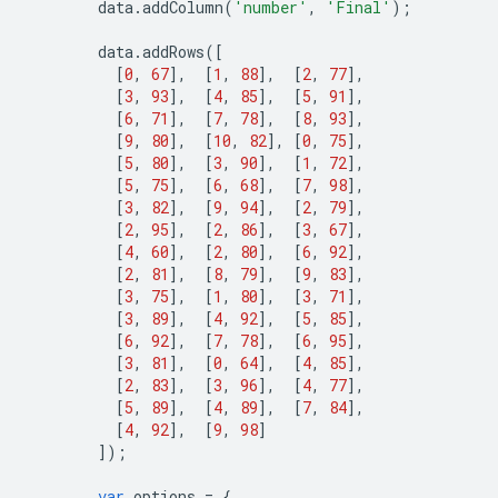
        data
.
addColumn
(
'number'
,
'Final'
);
        data
.
addRows
([
[
0
,
67
],
[
1
,
88
],
[
2
,
77
],
[
3
,
93
],
[
4
,
85
],
[
5
,
91
],
[
6
,
71
],
[
7
,
78
],
[
8
,
93
],
[
9
,
80
],
[
10
,
82
],
[
0
,
75
],
[
5
,
80
],
[
3
,
90
],
[
1
,
72
],
[
5
,
75
],
[
6
,
68
],
[
7
,
98
],
[
3
,
82
],
[
9
,
94
],
[
2
,
79
],
[
2
,
95
],
[
2
,
86
],
[
3
,
67
],
[
4
,
60
],
[
2
,
80
],
[
6
,
92
],
[
2
,
81
],
[
8
,
79
],
[
9
,
83
],
[
3
,
75
],
[
1
,
80
],
[
3
,
71
],
[
3
,
89
],
[
4
,
92
],
[
5
,
85
],
[
6
,
92
],
[
7
,
78
],
[
6
,
95
],
[
3
,
81
],
[
0
,
64
],
[
4
,
85
],
[
2
,
83
],
[
3
,
96
],
[
4
,
77
],
[
5
,
89
],
[
4
,
89
],
[
7
,
84
],
[
4
,
92
],
[
9
,
98
]
]);
var
 options 
=
{