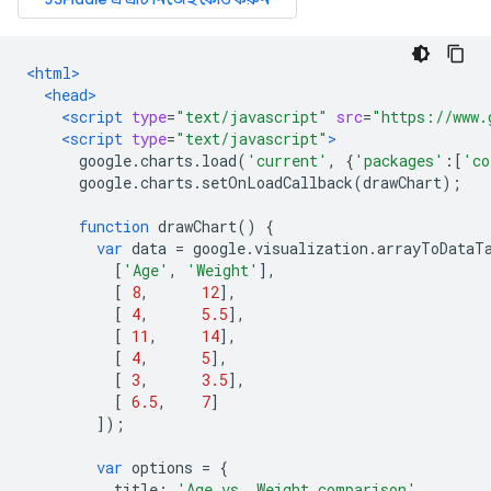
<html>
<head>
<script
type
=
"text/javascript"
src
=
"https://www.
<script
type
=
"text/javascript"
>
      google
.
charts
.
load
(
'current'
,
{
'packages'
:[
'co
      google
.
charts
.
setOnLoadCallback
(
drawChart
);
function
 drawChart
()
{
var
 data 
=
 google
.
visualization
.
arrayToDataT
[
'Age'
,
'Weight'
],
[
8
,
12
],
[
4
,
5.5
],
[
11
,
14
],
[
4
,
5
],
[
3
,
3.5
],
[
6.5
,
7
]
]);
var
 options 
=
{
          title
:
'Age vs. Weight comparison'
,