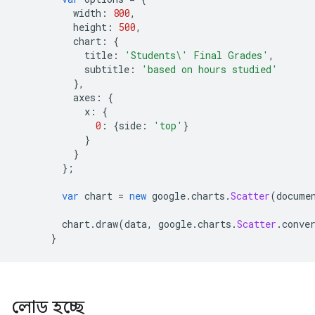
          width
:
800
,
          height
:
500
,
          chart
:
{
            title
:
'Students\' Final Grades'
,
            subtitle
:
'based on hours studied'
},
          axes
:
{
            x
:
{
0
:
{
side
:
'top'
}
}
}
};
var
 chart 
=
new
 google
.
charts
.
Scatter
(
docume
        chart
.
draw
(
data
,
 google
.
charts
.
Scatter
.
conve
}
লোড হচ্ছে