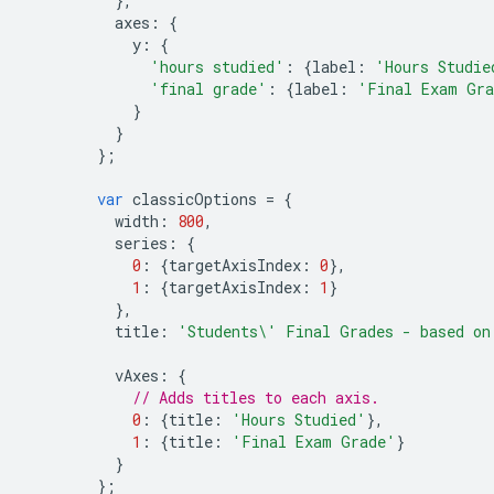
},
          axes
:
{
            y
:
{
'hours studied'
:
{
label
:
'Hours Studie
'final grade'
:
{
label
:
'Final Exam Gr
}
}
};
var
 classicOptions 
=
{
          width
:
800
,
          series
:
{
0
:
{
targetAxisIndex
:
0
},
1
:
{
targetAxisIndex
:
1
}
},
          title
:
'Students\' Final Grades - based on
          vAxes
:
{
// Adds titles to each axis.
0
:
{
title
:
'Hours Studied'
},
1
:
{
title
:
'Final Exam Grade'
}
}
};