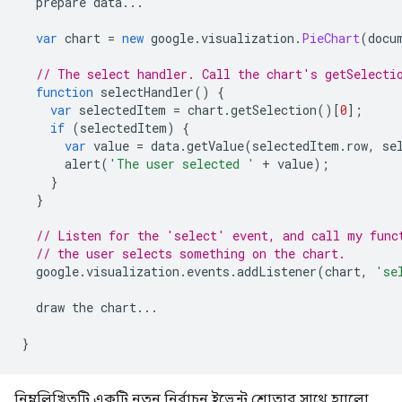
  prepare data
...
var
 chart 
=
new
 google
.
visualization
.
PieChart
(
docu
// The select handler. Call the chart's getSelecti
function
 selectHandler
()
{
var
 selectedItem 
=
 chart
.
getSelection
()[
0
];
if
(
selectedItem
)
{
var
 value 
=
 data
.
getValue
(
selectedItem
.
row
,
 se
      alert
(
'The user selected '
+
 value
);
}
}
// Listen for the 'select' event, and call my func
// the user selects something on the chart.
  google
.
visualization
.
events
.
addListener
(
chart
,
'se
  draw the chart
...
}
নিম্নলিখিতটি একটি নতুন নির্বাচন ইভেন্ট শ্রোতার সাথে হ্যালো