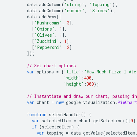
        data
.
addColumn
(
'string'
,
'Topping'
);
        data
.
addColumn
(
'number'
,
'Slices'
);
        data
.
addRows
([
[
'Mushrooms'
,
3
],
[
'Onions'
,
1
],
[
'Olives'
,
1
],
[
'Zucchini'
,
1
],
[
'Pepperoni'
,
2
]
]);
// Set chart options
var
 options 
=
{
'title'
:
'How Much Pizza I Ate
'width'
:
400
,
'height'
:
300
};
// Instantiate and draw our chart, passing i
var
 chart 
=
new
 google
.
visualization
.
PieChar
function
 selectHandler
()
{
var
 selectedItem 
=
 chart
.
getSelection
()[
0
]
if
(
selectedItem
)
{
var
 topping 
=
 data
.
getValue
(
selectedItem