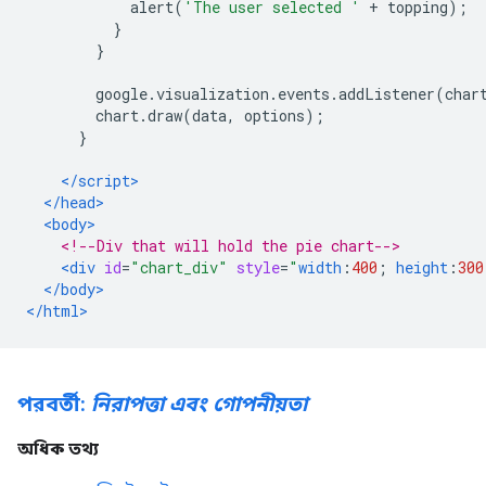
            alert
(
'The user selected '
+
 topping
);
}
}
        google
.
visualization
.
events
.
addListener
(
char
        chart
.
draw
(
data
,
 options
);
}
</script>
</head>
<body>
<!--Div that will hold the pie chart-->
<div
id
=
"chart_div"
style
=
"
width
:
400
;
height
:
300
</body>
</html>
পরবর্তী:
নিরাপত্তা এবং গোপনীয়তা
অধিক তথ্য