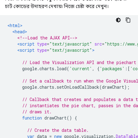
চার্ট কোডের উদাহরণ দেখায়৷ নিজে চেষ্টা করে দেখুন।
<html>
<head>
<!--Load the AJAX API-->
<script
type
=
"text/javascript"
src
=
"https://www.
<script
type
=
"text/javascript"
>
// Load the Visualization API and the piechart
      google
.
charts
.
load
(
'current'
,
{
'packages'
:[
'co
// Set a callback to run when the Google Visua
      google
.
charts
.
setOnLoadCallback
(
drawChart
);
// Callback that creates and populates a data t
// instantiates the pie chart, passes in the da
// draws it.
function
 drawChart
()
{
// Create the data table.
var
 data 
=
new
 google
.
visualization
.
DataTabl