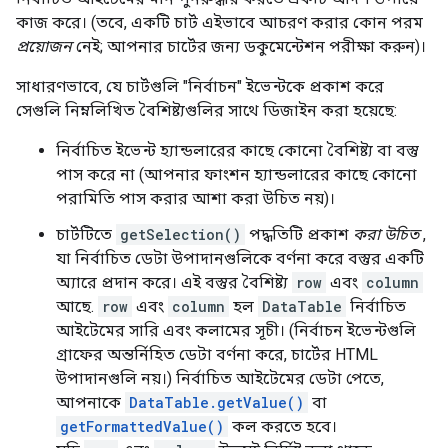
কাজ করে। (তবে, একটি চার্ট এইভাবে আচরণ করার কোন পরম
প্রয়োজন
নেই; আপনার চার্টের জন্য ডকুমেন্টেশন পরীক্ষা করুন)।
সাধারণভাবে, যে চার্টগুলি "নির্বাচন" ইভেন্টকে প্রকাশ করে
সেগুলি নিম্নলিখিত বৈশিষ্ট্যগুলির সাথে ডিজাইন করা হয়েছে:
নির্বাচিত ইভেন্ট হ্যান্ডলারের কাছে কোনো বৈশিষ্ট্য বা বস্তু
পাস করে না (আপনার ফাংশন হ্যান্ডলারের কাছে কোনো
পরামিতি পাস করার আশা করা উচিত নয়)।
চার্টটিতে
getSelection()
পদ্ধতিটি প্রকাশ
করা উচিত
,
যা নির্বাচিত ডেটা উপাদানগুলিকে বর্ণনা করে বস্তুর একটি
অ্যারে প্রদান করে। এই বস্তুর বৈশিষ্ট্য
row
এবং
column
আছে.
row
এবং
column
হল
DataTable
নির্বাচিত
আইটেমের সারি এবং কলামের সূচী। (নির্বাচন ইভেন্টগুলি
গ্রাফের অন্তর্নিহিত ডেটা বর্ণনা করে, চার্টের HTML
উপাদানগুলি নয়।) নির্বাচিত আইটেমের ডেটা পেতে,
আপনাকে
DataTable.getValue()
বা
getFormattedValue()
কল করতে হবে।