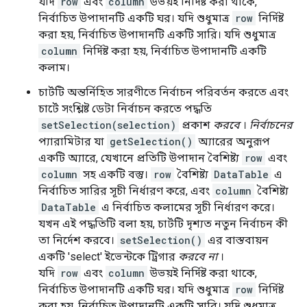
যদি
row
এবং
column
উভয়ই নির্দিষ্ট করা থাকে,
নির্বাচিত উপাদানটি একটি ঘর। যদি শুধুমাত্র
row
নির্দিষ্ট
করা হয়, নির্বাচিত উপাদানটি একটি সারি। যদি শুধুমাত্র
column
নির্দিষ্ট করা হয়, নির্বাচিত উপাদানটি একটি
কলাম।
চার্টটি অন্তর্নিহিত সারণীতে নির্বাচন পরিবর্তন করতে এবং
চার্টে সংশ্লিষ্ট ডেটা নির্বাচন করতে পদ্ধতি
setSelection(selection)
প্রকাশ
করবে
।
নির্বাচনের
প্যারামিটার যা
getSelection()
অ্যারের অনুরূপ
একটি অ্যারে, যেখানে প্রতিটি উপাদান বৈশিষ্ট্য
row
এবং
column
সহ একটি বস্তু।
row
বৈশিষ্ট্য
DataTable
এ
নির্বাচিত সারির সূচী নির্ধারণ করে, এবং
column
বৈশিষ্ট্য
DataTable
এ নির্বাচিত কলামের সূচী নির্ধারণ করে।
যখন এই পদ্ধতিটি বলা হয়, চার্টটি দৃশ্যত নতুন নির্বাচন কী
তা নির্দেশ করবে।
setSelection()
এর বাস্তবায়ন
একটি 'select' ইভেন্টকে ট্রিগার
করবে না
।
যদি
row
এবং
column
উভয়ই নির্দিষ্ট করা থাকে,
নির্বাচিত উপাদানটি একটি ঘর। যদি শুধুমাত্র
row
নির্দিষ্ট
করা হয়, নির্বাচিত উপাদানটি একটি সারি। যদি শুধুমাত্র