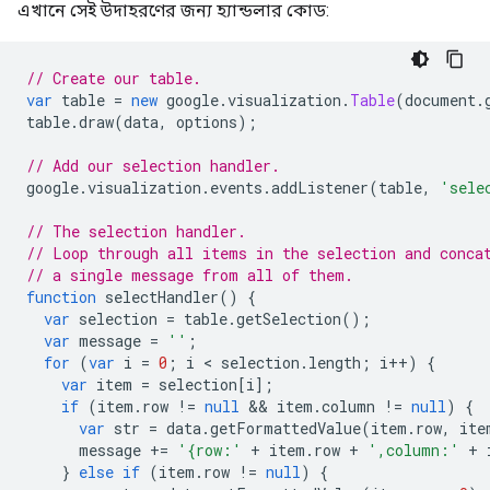
এখানে সেই উদাহরণের জন্য হ্যান্ডলার কোড:
// Create our table.
var
 table 
=
new
 google
.
visualization
.
Table
(
document
.
table
.
draw
(
data
,
 options
);
// Add our selection handler.
google
.
visualization
.
events
.
addListener
(
table
,
'sele
// The selection handler.
// Loop through all items in the selection and conca
// a single message from all of them.
function
 selectHandler
()
{
var
 selection 
=
 table
.
getSelection
();
var
 message 
=
''
;
for
(
var
 i 
=
0
;
 i 
<
 selection
.
length
;
 i
++)
{
var
 item 
=
 selection
[
i
];
if
(
item
.
row 
!=
null
&&
 item
.
column 
!=
null
)
{
var
 str 
=
 data
.
getFormattedValue
(
item
.
row
,
 ite
      message 
+=
'{row:'
+
 item
.
row 
+
',column:'
+
 
}
else
if
(
item
.
row 
!=
null
)
{