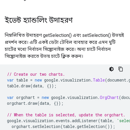
ইভেন্ট হ্যান্ডলিং উদাহরণ
নিম্নলিখিত উদাহরণ getSelection() এবং setSelection() উভয়ই
প্রদর্শন করে। এটি একই ডেটা টেবিল ব্যবহার করে এমন দুটি
চার্টের মধ্যে নির্বাচন সিঙ্ক্রোনাইজ করে। অন্য চার্টে নির্বাচন
সিঙ্ক্রোনাইজ করতে উভয় চার্টে ক্লিক করুন।
// Create our two charts.
var
 table 
=
new
 google
.
visualization
.
Table
(
document
.
table
.
draw
(
data
,
{});
var
 orgchart 
=
new
 google
.
visualization
.
OrgChart
(
doc
orgchart
.
draw
(
data
,
{});
// When the table is selected, update the orgchart.
google
.
visualization
.
events
.
addListener
(
table
,
'sele
  orgchart
.
setSelection
(
table
.
getSelection
());