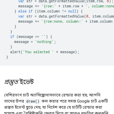
var
 str 
=
 data
.
getFormattedValue
(
item
.
row
,
0
);
      message 
+=
'{row:'
+
 item
.
row 
+
', column:non
}
else
if
(
item
.
column 
!=
null
)
{
var
 str 
=
 data
.
getFormattedValue
(
0
,
 item
.
colum
      message 
+=
'{row:none, column:'
+
 item
.
column
}
}
if
(
message 
==
''
)
{
    message 
=
'nothing'
;
}
  alert
(
'You selected '
+
 message
);
}
প্রস্তুত
ইভেন্ট
বেশিরভাগ চার্ট অ্যাসিঙ্ক্রোনাসভাবে রেন্ডার করা হয়; আপনি
তাদের উপর
draw()
কল করার পরে সমস্ত Google চার্ট একটি
প্রস্তুত ইভেন্ট ছুড়ে দেয়, যা নির্দেশ করে যে চার্টটি রেন্ডার করা
হয়েছে এবং বৈশিষ্ট্যগুলি ফেরত দিতে বা আরও পদ্ধতির কলগুলি