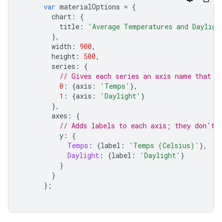
var
 materialOptions 
=
{
        chart
:
{
          title
:
'Average Temperatures and Dayligh
},
        width
:
900
,
        height
:
500
,
        series
:
{
// Gives each series an axis name that m
0
:
{
axis
:
'Temps'
},
1
:
{
axis
:
'Daylight'
}
},
        axes
:
{
// Adds labels to each axis; they don't 
          y
:
{
Temps
:
{
label
:
'Temps (Celsius)'
},
Daylight
:
{
label
:
'Daylight'
}
}
}
};