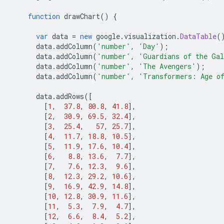
function
 drawChart
()
{
var
 data 
=
new
 google
.
visualization
.
DataTable
(
      data
.
addColumn
(
'number'
,
'Day'
);
      data
.
addColumn
(
'number'
,
'Guardians of the Ga
      data
.
addColumn
(
'number'
,
'The Avengers'
);
      data
.
addColumn
(
'number'
,
'Transformers: Age o
      data
.
addRows
([
[
1
,
37.8
,
80.8
,
41.8
],
[
2
,
30.9
,
69.5
,
32.4
],
[
3
,
25.4
,
57
,
25.7
],
[
4
,
11.7
,
18.8
,
10.5
],
[
5
,
11.9
,
17.6
,
10.4
],
[
6
,
8.8
,
13.6
,
7.7
],
[
7
,
7.6
,
12.3
,
9.6
],
[
8
,
12.3
,
29.2
,
10.6
],
[
9
,
16.9
,
42.9
,
14.8
],
[
10
,
12.8
,
30.9
,
11.6
],
[
11
,
5.3
,
7.9
,
4.7
],
[
12
,
6.6
,
8.4
,
5.2
],