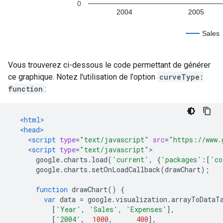
Vous trouverez ci-dessous le code permettant de générer
ce graphique. Notez l'utilisation de l'option
curveType:
function
:
<html>
<head>
<script
type
=
"text/javascript"
src
=
"https://www.
<script
type
=
"text/javascript"
>
      google
.
charts
.
load
(
'current'
,
{
'packages'
:[
'co
      google
.
charts
.
setOnLoadCallback
(
drawChart
);
function
 drawChart
()
{
var
 data 
=
 google
.
visualization
.
arrayToDataT
[
'Year'
,
'Sales'
,
'Expenses'
],
[
'2004'
,
1000
,
400
],