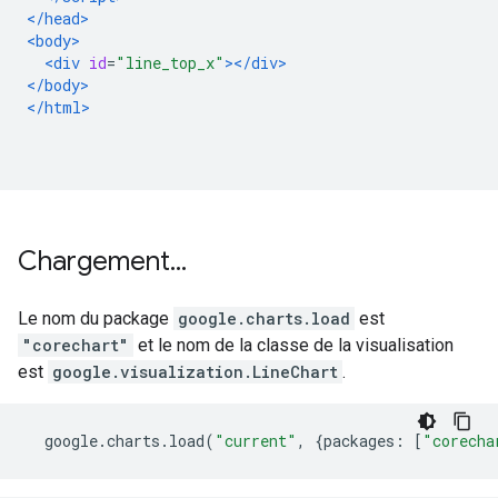
</head>
<body>
<div
id
=
"line_top_x"
></div>
</body>
</html>
Chargement
.
.
.
Le nom du package
google.charts.load
est
"corechart"
et le nom de la classe de la visualisation
est
google.visualization.LineChart
.
  google
.
charts
.
load
(
"current"
,
{
packages
:
[
"corecha