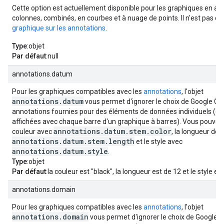
Cette option est actuellement disponible pour les graphiques en aire
colonnes, combinés, en courbes et à nuage de points. Il n'est pas c
graphique sur les annotations
.
Type
:objet
Par défaut
:null
annotations.datum
Pour les graphiques compatibles avec les
annotations
, l'objet
annotations.datum
vous permet d'ignorer le choix de Google Cha
annotations fournies pour des éléments de données individuels (c
affichées avec chaque barre d'un graphique à barres). Vous pouvez 
annotations.datum.stem.color
couleur avec
, la longueur de l
annotations.datum.stem.length
et le style avec
annotations.datum.style
.
Type
:objet
Par défaut
:la couleur est "black", la longueur est de 12 et le style est
annotations.domain
Pour les graphiques compatibles avec les
annotations
, l'objet
annotations.domain
vous permet d'ignorer le choix de Google C