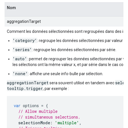
Nom
aggregationTarget
Comment les données sélectionnées sont regroupées dans des info
'category'
: regroupe les données sélectionnées par valeur x.
'series'
: regroupe les données sélectionnées par série.
'auto'
: permet de regrouper les données sélectionnées par vale
les sélections ont la même valeur x, et par série dans le cas contr
'none'
: affiche une seule info-bulle par sélection.
aggregationTarget
selec
sera souvent utilisé en tandem avec
tooltip.trigger
, par exemple :
var
 options 
=
{
// Allow multiple
// simultaneous selections.
selectionMode
:
'multiple'
,