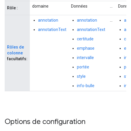
domaine
Données
...
Donné
Rôle :
annotation
annotation
...
ann
annotationText
annotationText
ann
certitude
cer
Rôles de
emphase
em
colonne
intervalle
inte
facultatifs:
portée
por
style
styl
info-bulle
info
Options de configuration