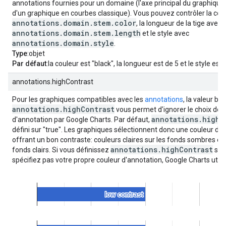
annotations fournies pour un domaine (l'axe principal du graphique
d'un graphique en courbes classique). Vous pouvez contrôler la cou
annotations.domain.stem.color
, la longueur de la tige avec
annotations.domain.stem.length
et le style avec
annotations.domain.style
.
Type
:objet
Par défaut
:la couleur est "black", la longueur est de 5 et le style est 
annotations.highContrast
Pour les graphiques compatibles avec les
annotations
, la valeur b
annotations.highContrast
vous permet d'ignorer le choix de l
annotations.highC
d'annotation par Google Charts. Par défaut,
défini sur "true". Les graphiques sélectionnent donc une couleur d'
offrant un bon contraste: couleurs claires sur les fonds sombres et
annotations.highContrast
fonds clairs. Si vous définissez
sur 
spécifiez pas votre propre couleur d'annotation, Google Charts utilis
série par défaut pour l'annotation: