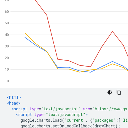
<html>
<head>
<script
type
=
"text/javascript"
src
=
"https://www.gs
<script
type
=
"text/javascript"
>
      google
.
charts
.
load
(
'current'
,
{
'packages'
:[
'li
      google
.
charts
.
setOnLoadCallback
(
drawChart
);