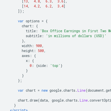
[
13
,
4.8
,
6.3
,
3.6
],
[
14
,
4.2
,
6.2
,
3.4
]
]);
var
 options 
=
{
        chart
:
{
          title
:
'Box Office Earnings in First Two W
          subtitle
:
'in millions of dollars (USD)'
},
        width
:
900
,
        height
:
500
,
        axes
:
{
          x
:
{
0
:
{
side
:
'top'
}
}
}
};
var
 chart 
=
new
 google
.
charts
.
Line
(
document
.
ge
      chart
.
draw
(
data
,
 google
.
charts
.
Line
.
convertOpt
}
</script>