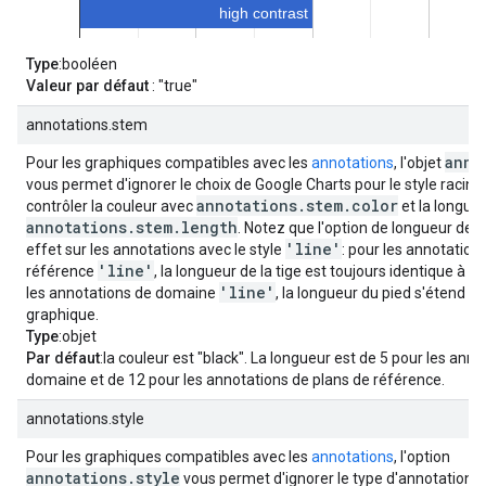
Type
:booléen
Valeur par défaut
: "true"
annotations.stem
anno
Pour les graphiques compatibles avec les
annotations
, l'objet
vous permet d'ignorer le choix de Google Charts pour le style racin
annotations.stem.color
contrôler la couleur avec
et la longueu
annotations.stem.length
. Notez que l'option de longueur de l
'line'
effet sur les annotations avec le style
: pour les annotation
'line'
référence
, la longueur de la tige est toujours identique à ce
'line'
les annotations de domaine
, la longueur du pied s'étend s
graphique.
Type
:objet
Par défaut
:la couleur est "black". La longueur est de 5 pour les ann
domaine et de 12 pour les annotations de plans de référence.
annotations.style
Pour les graphiques compatibles avec les
annotations
, l'option
annotations.style
vous permet d'ignorer le type d'annotation c