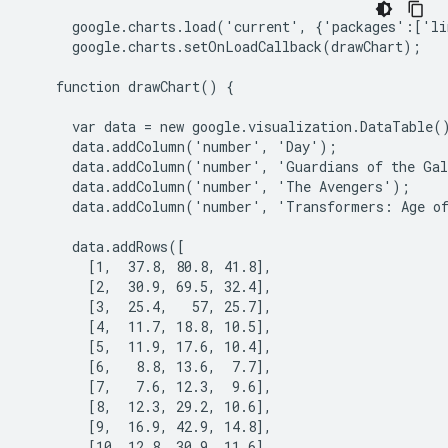
      google.charts.load('current', {'packages':['l
      google.charts.setOnLoadCallback(drawChart);
    function drawChart() {
      var data = new google.visualization.DataTable(
      data.addColumn('number', 'Day');
      data.addColumn('number', 'Guardians of the Ga
      data.addColumn('number', 'The Avengers');
      data.addColumn('number', 'Transformers: Age o
      data.addRows([
        [1,  37.8, 80.8, 41.8],
        [2,  30.9, 69.5, 32.4],
        [3,  25.4,   57, 25.7],
        [4,  11.7, 18.8, 10.5],
        [5,  11.9, 17.6, 10.4],
        [6,   8.8, 13.6,  7.7],
        [7,   7.6, 12.3,  9.6],
        [8,  12.3, 29.2, 10.6],
        [9,  16.9, 42.9, 14.8],
        [10, 12.8, 30.9, 11.6],