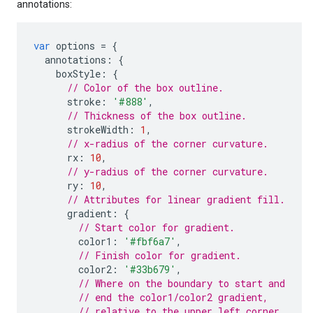
annotations:
var
 options 
=
{
  annotations
:
{
    boxStyle
:
{
// Color of the box outline.
      stroke
:
'#888'
,
// Thickness of the box outline.
      strokeWidth
:
1
,
// x-radius of the corner curvature.
      rx
:
10
,
// y-radius of the corner curvature.
      ry
:
10
,
// Attributes for linear gradient fill.
      gradient
:
{
// Start color for gradient.
        color1
:
'#fbf6a7'
,
// Finish color for gradient.
        color2
:
'#33b679'
,
// Where on the boundary to start and
// end the color1/color2 gradient,
// relative to the upper left corner