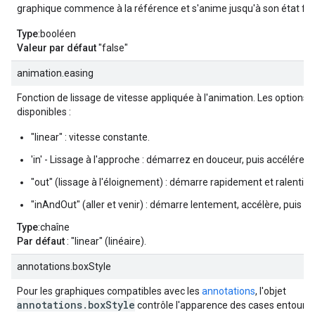
graphique commence à la référence et s'anime jusqu'à son état fina
Type
:booléen
Valeur par défaut
"false"
animation.easing
Fonction de lissage de vitesse appliquée à l'animation. Les options 
disponibles :
"linear" : vitesse constante.
'in' - Lissage à l'approche : démarrez en douceur, puis accélérez.
"out" (lissage à l'éloignement) : démarre rapidement et ralentit.
"inAndOut" (aller et venir) : démarre lentement, accélère, puis ral
Type
:chaîne
Par défaut
: "linear" (linéaire).
annotations.boxStyle
Pour les graphiques compatibles avec les
annotations
, l'objet
annotations.boxStyle
contrôle l'apparence des cases entouran