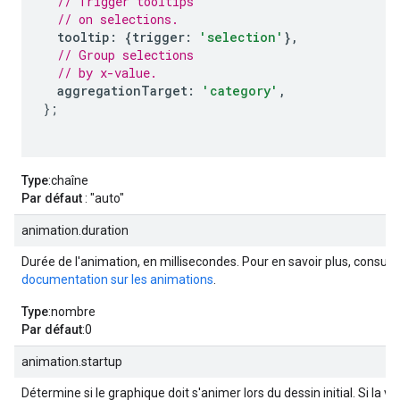
// Trigger tooltips
// on selections.
tooltip
:
{
trigger
:
'selection'
},
// Group selections
// by x-value.
aggregationTarget
:
'category'
,
};
Type
:chaîne
Par défaut
: "auto"
animation.duration
Durée de l'animation, en millisecondes. Pour en savoir plus, consulte
documentation sur les animations
.
Type
:nombre
Par défaut
:0
animation.startup
Détermine si le graphique doit s'animer lors du dessin initial. Si la va