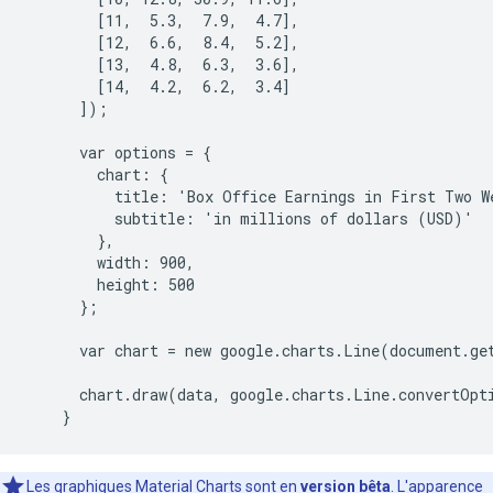
        [11,  5.3,  7.9,  4.7],
        [12,  6.6,  8.4,  5.2],
        [13,  4.8,  6.3,  3.6],
        [14,  4.2,  6.2,  3.4]
      ]);
      var options = {
        chart: {
          title: 'Box Office Earnings in First Two W
          subtitle: 'in millions of dollars (USD)'
        },
        width: 900,
        height: 500
      };
      var chart = new google.charts.Line(document.ge
      chart.draw(data, google.charts.Line.convertOpt
    }
Les graphiques Material Charts sont en
version bêta
. L'apparence