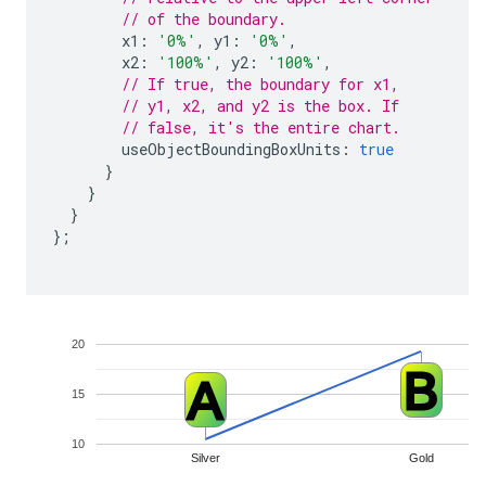
// of the boundary.
        x1
:
'0%'
,
 y1
:
'0%'
,
        x2
:
'100%'
,
 y2
:
'100%'
,
// If true, the boundary for x1,
// y1, x2, and y2 is the box. If
// false, it's the entire chart.
        useObjectBoundingBoxUnits
:
true
}
}
}
};