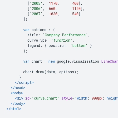
[
'2005'
,
1170
,
460
],
[
'2006'
,
660
,
1120
],
[
'2007'
,
1030
,
540
]
]);
var
 options 
=
{
          title
:
'Company Performance'
,
          curveType
:
'function'
,
          legend
:
{
 position
:
'bottom'
}
};
var
 chart 
=
new
 google
.
visualization
.
LineCha
        chart
.
draw
(
data
,
 options
);
}
</script>
</head>
<body>
<div
id
=
"curve_chart"
style
=
"
width
:
900px
;
heigh
</body>
</html>