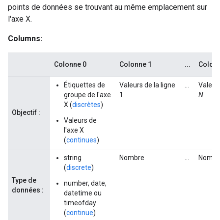
points de données se trouvant au même emplacement sur
l'axe X.
Columns:
Colonne 0
Colonne 1
...
Colon
Étiquettes de
Valeurs de la ligne
...
Valeurs
groupe de l'axe
1
N
X (
discrètes
)
Objectif :
Valeurs de
l'axe X
(
continues
)
string
Nombre
...
Nombr
(
discrete
)
Type de
number, date,
données :
datetime ou
timeofday
(
continue
)