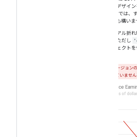
共通のデザイン
Google 
用しても構いま
マテリアル折れ線
込み（ただし
'
オブジェクトを
す）。
注:
古いバージョンの I
をサポートしていません