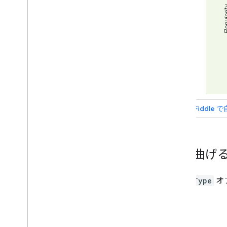
組織図
円グラフ
サンキー ダイアグラム
散布図
階段面グラフ
表グラフ
タイムライン
ツリーマップ
トレンドライン
Vega
Chart
ウォーターフォール チャート
ワードツリー
その他の例
線を曲げ
グラフの描画方法
curveType
オ
はじめに
Chart
.
draw(
)
チャートラッパー
インタラクティビティを追加する