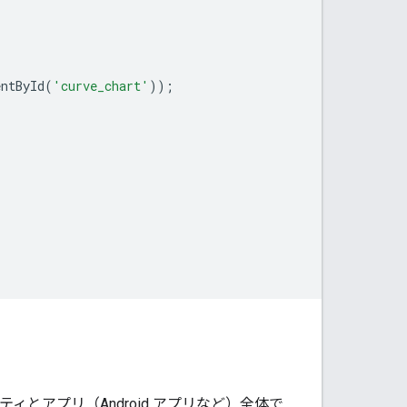
entById
(
'curve_chart'
));
プロパティとアプリ（Android アプリなど）全体で