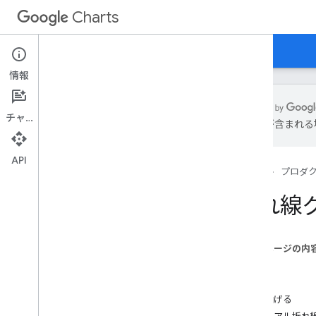
Charts
ホーム
ガイド
リファレンス
サポート
情報
チャット
は誤りが含まれる
概要
API
ホーム
プロダ
グラフへようこそ！
クイックスタート
折れ線
チャート ライブラリを読み込む
データの準備
グラフをカスタマイズする
このページの内
グラフを描画する
概要
複数のグラフを作成する
例
線を曲げる
グラフの種類