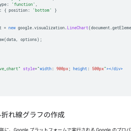
ype
:
'function'
,
:
{
 position
:
'bottom'
}
t 
=
new
 google
.
visualization
.
LineChart
(
document
.
getElem
aw
(
data
,
 options
);
ve_chart"
style
=
"
width
:
900px
;
height
:
500px
"
></div>
ル折れ線グラフの作成
2014 年に、Google プラットフォームで実行される Google の