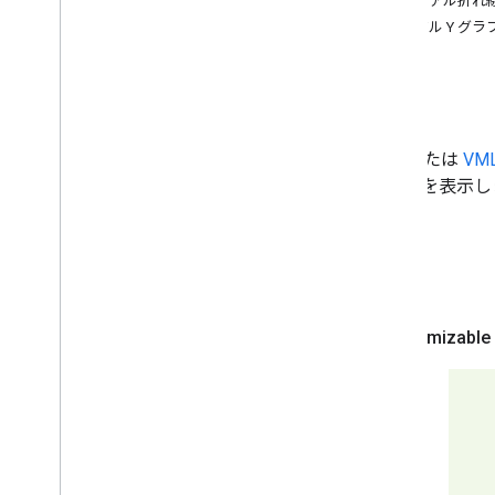
マテリアル折れ
グラフ ギャラリー
デュアル Y グラ
アノテーション グラフ
面グラフ
概要
棒グラフ
バブルチャート
カレンダーのグラフ
SVG
または
VM
ろうそく立てチャート
チップを表示し
縦棒グラフ
複合グラフ
差分チャート
例
ドーナツグラフ
ガントチャート
ゲージチャート
マップチャート
ヒストグラム
間隔
折れ線グラフ
マップ