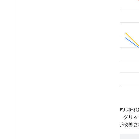
マテリアル折れ
厳格化、グリッ
くの点が改善さ