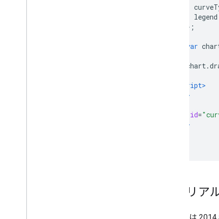
          curveT
          legend
};
var
 char
        chart
.
dr
}
</script>
</head>
<body>
<div
id
=
"cur
</body>
</html>
マテリア
Google は 