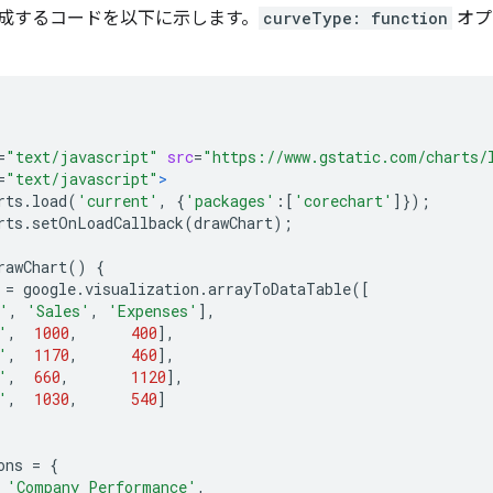
成するコードを以下に示します。
curveType: function
オプ
=
"text/javascript"
src
=
"https://www.gstatic.com/charts/
=
"text/javascript"
>
rts
.
load
(
'current'
,
{
'packages'
:[
'corechart'
]});
rts
.
setOnLoadCallback
(
drawChart
);
rawChart
()
{
 
=
 google
.
visualization
.
arrayToDataTable
([
'
,
'Sales'
,
'Expenses'
],
'
,
1000
,
400
],
'
,
1170
,
460
],
'
,
660
,
1120
],
'
,
1030
,
540
]
ons 
=
{
'Company Performance'
,