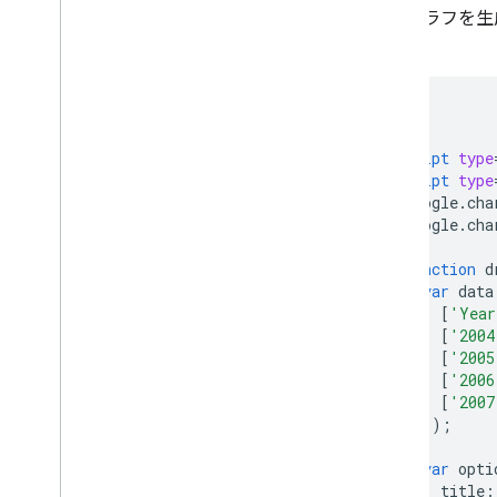
このグラフを生
ツールバー
い。
グラフ編集者
グラフのデータ
<html>
データテーブルとデータビュー
<head>
データの役割
<script
type
<script
type
日時
      google
.
cha
データベースと接続する方法
      google
.
cha
他のソースからのグラフデータの取り
込み
function
 d
Google スプレッドシートからデータを
var
 data
取り込む
[
'Year
新しいタイプのデータソースを実装す
[
'2004
る方法
[
'2005
[
'2006
[
'2007
]);
var
 opti
          title
: