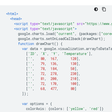
<html>
<head>
<script
type
=
"text/javascript"
src
=
"https://www.
<script
type
=
"text/javascript"
>
      google
.
charts
.
load
(
"current"
,
{
packages
:[
"core
      google
.
charts
.
setOnLoadCallback
(
drawChart
);
function
 drawChart
()
{
var
 data 
=
 google
.
visualization
.
arrayToDataT
[
'ID'
,
'X'
,
'Y'
,
'Temperature'
],
[
''
,
80
,
167
,
120
],
[
''
,
79
,
136
,
130
],
[
''
,
78
,
184
,
50
],
[
''
,
72
,
278
,
230
],
[
''
,
81
,
200
,
210
],
[
''
,
72
,
170
,
100
],
[
''
,
68
,
477
,
80
]
]);
var
 options 
=
{
          colorAxis
:
{
colors
:
[
'yellow'
,
'red'
]}