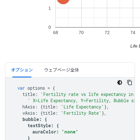
オプション
ウェブページ全体
var
 options 
=
{
    title
:
'Fertility rate vs life expectancy in s
' X=Life Expectancy, Y=Fertility, Bubble siz
    hAxis
:
{
title
:
'Life Expectancy'
},
    vAxis
:
{
title
:
'Fertility Rate'
},
    bubble
:
{
      textStyle
:
{
        auraColor
:
'none'
}