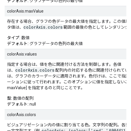
デフォルト:
グラフデータの色列の最小値
colorAxis.maxValue
存在する場合、グラフの色データの最大値を指定します。この値以
colorAxis.colors
タ値は、
範囲の最後の色としてレンダリング
タイプ:
数値
デフォルト:
グラフデータの色列の最大値
colorAxis.values
指定する場合は、値を色に関連付ける方法を制御します。各値
colorAxis.colors
は、
配列内の対応する色に関連付けられてい
は、グラフのカラーデータに適用されます。色付けは、ここで指定
ーションに従って行われます。このオプションに値を指定しないことは、[
maxValue] を指定するのと同じことです。
型:
数値の配列
デフォルト:
null
colorAxis.colors
ビジュアリゼーション内の値に割り当てる色。文字列の配列。各要素は
colorAxis: {colors:['red','#004411']
ー文字列です（例: