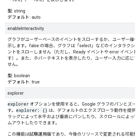
型:
string
デフォルト:
auto
enableInteractivity
グラフがユーザーベースのイベントをスローするか、ユーザー操作
示します。false の場合、グラフは「select」などのインタラクシ
ントをスローしません（ただし、Ready イベントや error イベン
す）。また、ホバーテキストを表示したり、ユーザー入力に応じて
せん。
型:
boolean
デフォルト:
true
explorer
explorer
オプションを使用すると、Google グラフのパンとズー
explorer: {}
す。
は、デフォルトのエクスプローラ動作を提供
ラッグによって水平および垂直にパンしたり、スクロールによってズー
ムアウトしたりできます。
この機能は
試験運用版
であり、今後のリリースで変更される可能性