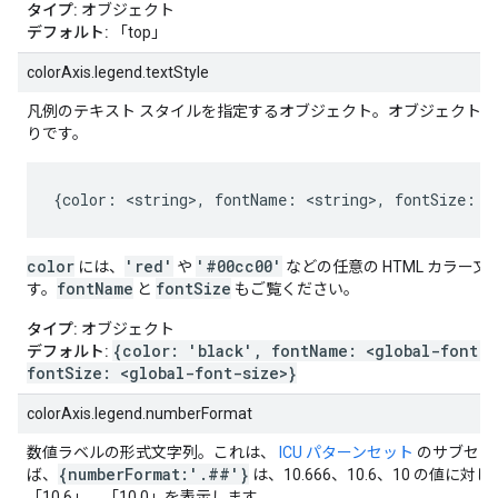
タイプ:
オブジェクト
デフォルト:
「top」
colorAxis.legend.textStyle
凡例のテキスト スタイルを指定するオブジェクト。オブジェクト
りです。
{color: <string>, fontName: <string>, fontSize: <
color
'red'
'#00cc00'
には、
や
などの任意の HTML カラー
fontName
fontSize
す。
と
もご覧ください。
タイプ:
オブジェクト
{color: 'black', fontName: <global-font-n
デフォルト:
fontSize: <global-font-size>}
colorAxis.legend.numberFormat
数値ラベルの形式文字列。これは、
ICU パターンセット
のサブセッ
{numberFormat:'.##'}
ば、
は、10.666、10.6、10 の値に対し
「10.6」、「10.0」を表示します。