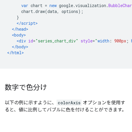
var
 chart 
=
new
 google
.
visualization
.
BubbleChar
      chart
.
draw
(
data
,
 options
);
}
</script>
</head>
<body>
<div
id
=
"series_chart_div"
style
=
"
width
:
900px
;
</body>
</html>
数字で色分け
以下の例に示すように、
colorAxis
オプションを使用す
ると、値に比例してバブルに色を付けることができます。