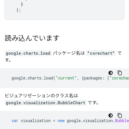
}
};
読み込んでいます
google.charts.load
パッケージ名は
"corechart"
で
す。
  google
.
charts
.
load
(
"current"
,
{
packages
:
[
"corecha
ビジュアリゼーションのクラス名は
google.visualization.BubbleChart
です。
var
 visualization 
=
new
 google
.
visualization
.
Bubble