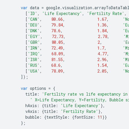
var
 data 
=
 google
.
visualization
.
arrayToDataTab
[
'ID'
,
'Life Expectancy'
,
'Fertility Rate'
,
[
'CAN'
,
80.66
,
1.67
,
'N
[
'DEU'
,
79.84
,
1.36
,
'E
[
'DNK'
,
78.6
,
1.84
,
'E
[
'EGY'
,
72.73
,
2.78
,
'M
[
'GBR'
,
80.05
,
2
,
'E
[
'IRN'
,
72.49
,
1.7
,
'M
[
'IRQ'
,
68.09
,
4.77
,
'M
[
'ISR'
,
81.55
,
2.96
,
'M
[
'RUS'
,
68.6
,
1.54
,
'E
[
'USA'
,
78.09
,
2.05
,
'N
]);
var
 options 
=
{
        title
:
'Fertility rate vs life expectancy in
' X=Life Expectancy, Y=Fertility, Bubble s
        hAxis
:
{
title
:
'Life Expectancy'
},
        vAxis
:
{
title
:
'Fertility Rate'
},
        bubble
:
{
textStyle
:
{
fontSize
:
11
}}
};