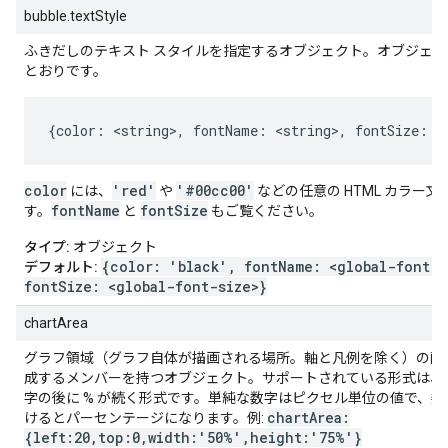
bubble.textStyle
ふきだしのテキスト スタイルを指定するオブジェクト。オブジェ
とおりです。
{color: <string>, fontName: <string>, fontSize: <
color
'red'
'#00cc00'
には、
や
などの任意の HTML カラー
fontName
fontSize
す。
と
もご覧ください。
タイプ:
オブジェクト
{color: 'black', fontName: <global-font-n
デフォルト:
fontSize: <global-font-size>}
chartArea
グラフ領域（グラフ自体が描画される場所。軸と凡例を除く）の配
成するメンバーを持つオブジェクト。サポートされている形式は、
字の後に % が続く形式です。単純な数字はピクセル単位の値で、数字
chartArea:
けるとパーセンテージになります。例:
{left:20,top:0,width:'50%',height:'75%'}