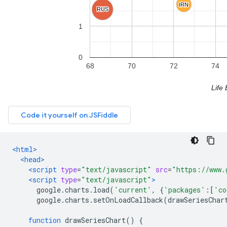
<html>
<head>
<script
type
=
"text/javascript"
src
=
"https://www.
<script
type
=
"text/javascript"
>
      google
.
charts
.
load
(
'current'
,
{
'packages'
:[
'co
      google
.
charts
.
setOnLoadCallback
(
drawSeriesChar
function
 drawSeriesChart
()
{