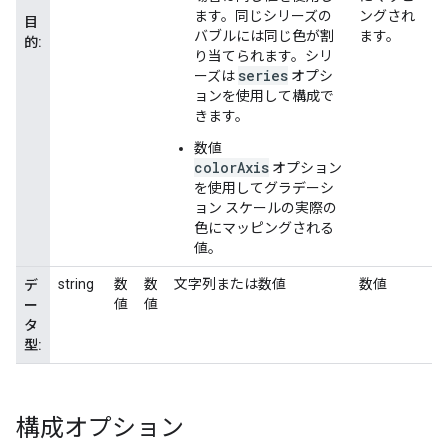
ます。同じシリーズの
ングされ
目
バブルには同じ色が割
ます。
的:
り当てられます。シリ
series
ーズは
オプシ
ョンを使用して構成で
きます。
数値
colorAxis
オプション
を使用してグラデーシ
ョン スケールの実際の
色にマッピングされる
値。
string
数
数
文字列または数値
数値
デ
値
値
ー
タ
型:
構成オプション