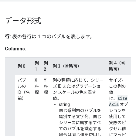
データ形式
行:
表の各行は 1 つのバブルを表します。
Columns:
列
列
列 4（省
列 0
列 3（省略可）
1
2
略可）
バブ
X
Y
列の種類に応じて、シリー
サイズ。
ルの
座
座
ズ ID またはグラデーショ
この列の
ID（名
標
標
ン スケールの色を表す
値
size
前）
値。
は、
Axis
string
オプ
同じ系列内のバブルを
ションを
識別する文字列。同じ
使用して
シリーズに属するすべ
実際のピ
てのバブルを識別する
クセル値
場合は同じ値を使用し
にマッピ