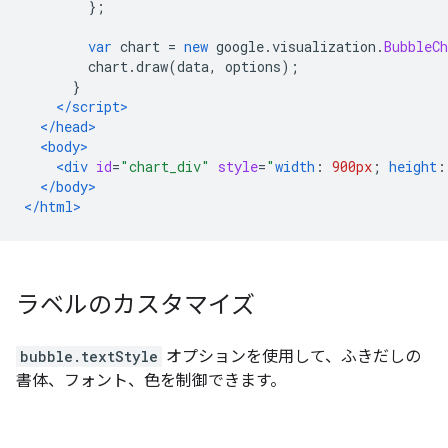
};
var
 chart 
=
new
 google
.
visualization
.
BubbleCh
        chart
.
draw
(
data
,
 options
);
}
</script>
</head>
<body>
<div
id
=
"chart_div"
style
=
"
width
:
900px
;
height
:
</body>
</html>
ラベルのカスタマイズ
bubble.textStyle
オプションを使用して、ふきだしの
書体、フォント、色を制御できます。