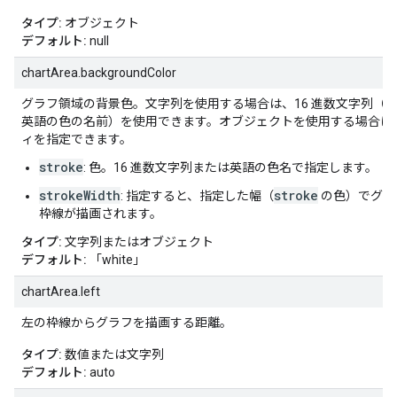
タイプ:
オブジェクト
デフォルト:
null
chartArea.backgroundColor
グラフ領域の背景色。文字列を使用する場合は、16 進数文字列（例:
英語の色の名前）を使用できます。オブジェクトを使用する場合は
ィを指定できます。
stroke
: 色。16 進数文字列または英語の色名で指定します。
strokeWidth
stroke
: 指定すると、指定した幅（
の色）でグラ
枠線が描画されます。
タイプ:
文字列またはオブジェクト
デフォルト:
「white」
chartArea.left
左の枠線からグラフを描画する距離。
タイプ:
数値または文字列
デフォルト:
auto