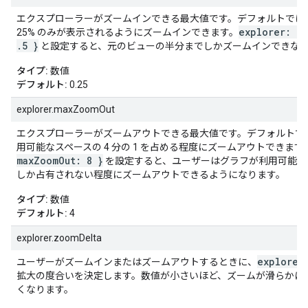
エクスプローラーがズームインできる最大値です。デフォルトでは
explorer: {
25% のみが表示されるようにズームインできます。
.5 }
と設定すると、元のビューの半分までしかズームインできな
タイプ:
数値
デフォルト:
0.25
explorer.maxZoomOut
エクスプローラーがズームアウトできる最大値です。デフォルトで
用可能なスペースの 4 分の 1 を占める程度にズームアウトできます
maxZoomOut: 8 }
を設定すると、ユーザーはグラフが利用可能なス
しか占有されない程度にズームアウトできるようになります。
タイプ:
数値
デフォルト:
4
explorer.zoomDelta
explorer
ユーザーがズームインまたはズームアウトするときに、
拡大の度合いを決定します。数値が小さいほど、ズームが滑らかに
くなります。