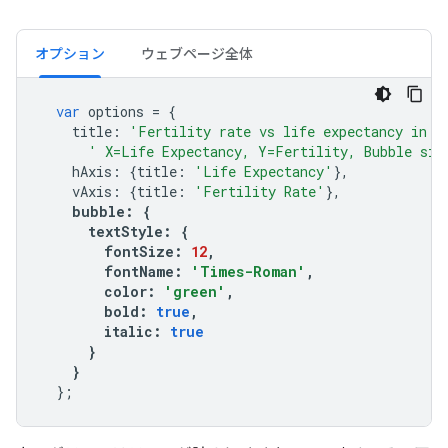
オプション
ウェブページ全体
var
 options 
=
{
    title
:
'Fertility rate vs life expectancy in s
' X=Life Expectancy, Y=Fertility, Bubble siz
    hAxis
:
{
title
:
'Life Expectancy'
},
    vAxis
:
{
title
:
'Fertility Rate'
},
    bubble
:
{
      textStyle
:
{
        fontSize
:
12
,
        fontName
:
'Times-Roman'
,
        color
:
'green'
,
        bold
:
true
,
        italic
:
true
}
}
};