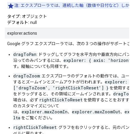
注:
エクスプローラでは、連続した軸（数値や日付など）しか使
タイプ:
オブジェクト
デフォルト:
null
explorer.actions
Google グラフ エクスプローラでは、次の 3 つの操作がサポート
dragToPan
: ドラッグしてグラフを水平方向や垂直方向にパン
explorer: { axis: 'horizonta
沿ってのみパンするには、
す。縦軸についても同様です。
dragToZoom
: エクスプローラのデフォルトの動作では、ユー
explorer: {
するとズームインとズームアウトが行われます。
['dragToZoom', 'rightClickToReset'] }
を使用すると
dragToZ
をドラッグすると、その領域にズームインされます。
rightClickToReset
場合は、必ず
を使用することをおすすめ
のカスタマイズについて
explorer.maxZoomIn
explorer.maxZoomOut
exp
は、
、
、
lta
をご覧ください。
rightClickToReset
: グラフを右クリックすると、元のパン
ベルに戻ります。