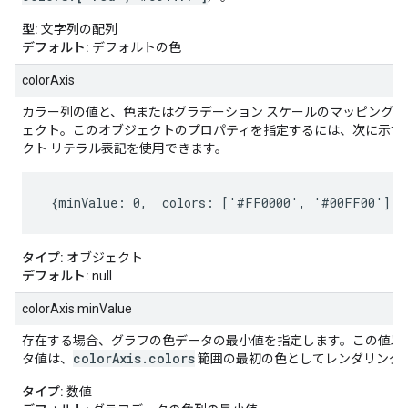
型:
文字列の配列
デフォルト:
デフォルトの色
colorAxis
カラー列の値と、色またはグラデーション スケールのマッピング
ェクト。このオブジェクトのプロパティを指定するには、次に示す
クト リテラル表記を使用できます。
 {minValue: 0,  colors: ['#FF0000', '#00FF00']}
タイプ:
オブジェクト
デフォルト:
null
colorAxis.minValue
存在する場合、グラフの色データの最小値を指定します。この値以
colorAxis.colors
タ値は、
範囲の最初の色としてレンダリング
タイプ:
数値