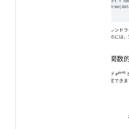
  var chart = ne
ツールバー
  chart.draw(dat
グラフ編集者
グラフのデータ
線形トレンドラ
データテーブルとデータビュー
そのためには、
データの役割
日時
データベースと接続する方法
指数関数
他のソースからのグラフデータの取り
込み
Google スプレッドシートからデータを
ax+b
データが
e
取り込む
ンを指定できま
新しいタイプのデータソースを実装す
る方法