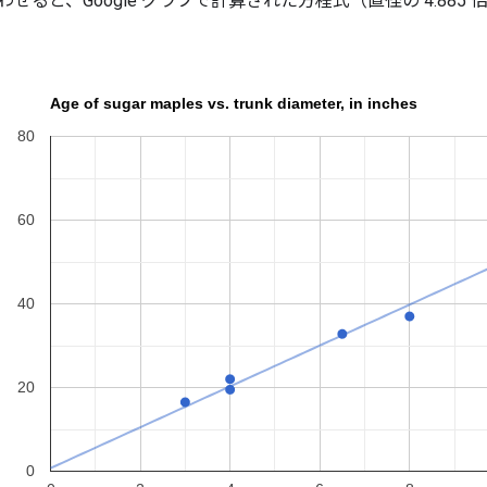
ると、Google グラフで計算された方程式（直径の 4.885 倍 