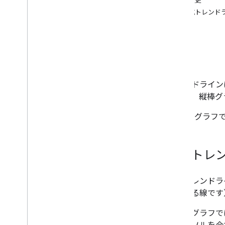
色の変更
グラフ ギャラリー
多項式トレンド
アノテーション グラフ
面グラフ
棒グラフ
概要
バブルチャート
カレンダーのグラフ
ろうそく立てチャート
トレンドライン
縦棒グラフ
グラフ、縦棒グ
複合グラフ
Google グ
差分チャート
ドーナツグラフ
ガントチャート
線形トレ
ゲージチャート
マップチャート
ヒストグラム
線形
トレンドラ
間隔
小化する線です
折れ線グラフ
以下のグラフで
マップ