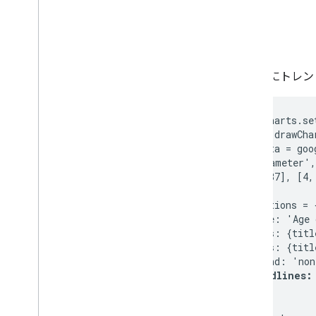
スプレッドシートとグラフの使用方法
PNG の印刷方法
高度な使用方法
グラフをカスタマイズする方法
グラフにトレン
軸オプション
新しいグラフの種類を作成する方法
google.charts.se
十字
function drawCha
フォーマッタ
  var data = goo
線
    ['Diameter',
    [8, 37], [4,
オーバーレイ
得点
  var options = {
ツールチップ
    title: 'Age 
開発ツール
    hAxis: {titl
    vAxis: {titl
    legend: 'non
グラフの操作
trendlines:
イベント
  };

アニメーション
コントロールとダッシュボード