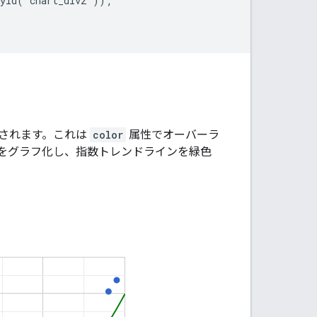
yId('chart_div2'));

されます。これは
color
属性でオーバーラ
をグラフ化し、指数トレンドラインを緑色