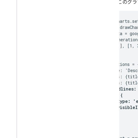
また、このグラ
google.charts.se
function drawCha
  var data = goo
    ['Generation
    [0, 1], [1, 
 ]);

  var options = {
    title: 'Desc
    hAxis: {titl
    vAxis: {titl
trendlines: 
      0: {

        type: 'e
        visibleI
      }

    }
  };
