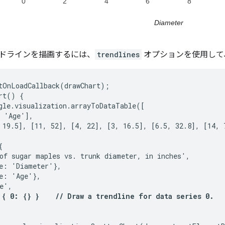
ドラインを描画するには、
trendlines
オプションを使用して
tOnLoadCallback(drawChart);

rt() {

gle.visualization.arrayToDataTable([

 'Age'],

 19.5], [11, 52], [4, 22], [3, 16.5], [6.5, 32.8], [14, 7


of sugar maples vs. trunk diameter, in inches',

e: 'Diameter'},

e: 'Age'},

e',

 { 0: {} }    // Draw a trendline for data series 0.