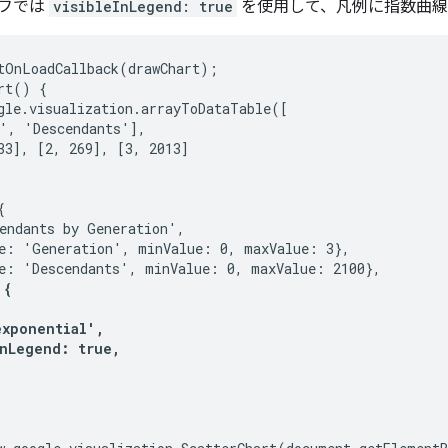
フでは
visibleInLegend: true
を使用して、凡例に指数曲線
tOnLoadCallback(drawChart);

rt() {

gle.visualization.arrayToDataTable([

', 'Descendants'],

33], [2, 269], [3, 2013]



endants by Generation',

e: 'Generation', minValue: 0, maxValue: 3},

e: 'Descendants', minValue: 0, maxValue: 2100},

{

xponential',

nLegend: true,
