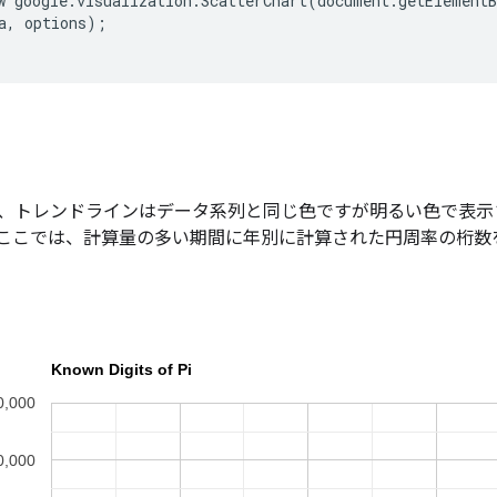
w google.visualization.ScatterChart(document.getElementB
a, options);

、トレンドラインはデータ系列と同じ色ですが明るい色で表示
ここでは、計算量の多い期間に年別に計算された円周率の桁数