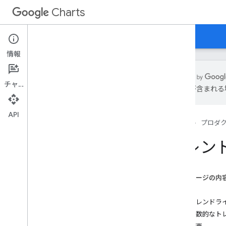
Charts
ホーム
ガイド
リファレンス
サポート
情報
チャット
は誤りが含まれる
概要
API
ホーム
プロダ
グラフへようこそ！
クイックスタート
トレン
チャート ライブラリを読み込む
データの準備
グラフをカスタマイズする
このページの内
グラフを描画する
概要
複数のグラフを作成する
線形トレンドラ
指数関数的なト
グラフの種類