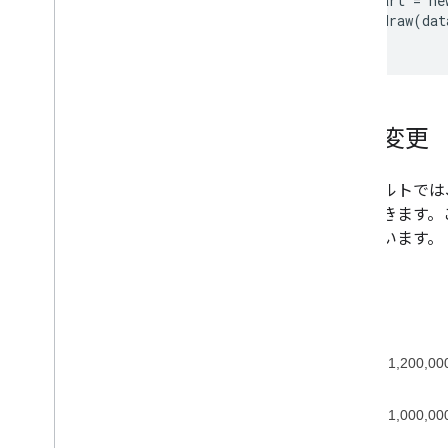
  var chart = ne
  chart.draw(dat
色の変更
デフォルトでは
イドできます。
にしています。