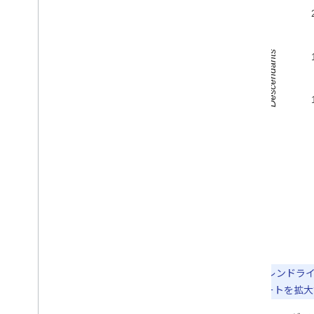
注:
線形トレンドライ
が、今後サポートを拡大