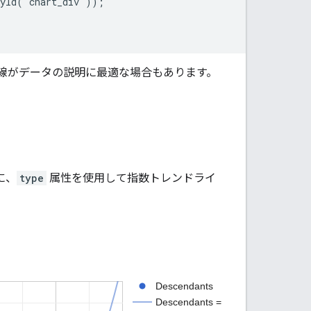
yId('chart_div'));

線がデータの説明に最適な場合もあります。
に、
type
属性を使用して指数
トレンドライ