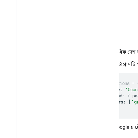
দুই শতাধিক দেশ
এই হিস্টোগ্রামট
var
 options 
=
    title
:
'Coun
    legend
:
{
 po
colors
:
[
'g
};
সমস্ত Google চার্