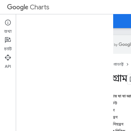
Charts
হোম
নির্দেশিকা
রেফারেন্স
সমর্থন
তথ্য
চ্যাট
ওভারভিউ
হোম
প্রোডাক্ট
API
হ্যালো
,
চার্ট!
হিস্টোগ্রাম
দ্রুত শুরু
চার্ট লাইব্রেরি লোড করুন
ডেটা প্রস্তুত করুন
এই পৃষ্ঠায় যা যা 
চার্ট কাস্টমাইজ করুন
ওভারভিউ
চার্ট আঁকুন
উদাহরণ
একাধিক চার্ট আঁকুন
রং নিয়ন্ত্রণ
বালতি নিয়ন্ত্রণ
চার্টের ধরন