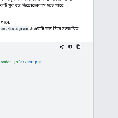
টি খুব বড় ডিপ্লোডোকাস হতে পারে;
এখানে,
ion.Histogram
এ একটি কল দিয়ে সংজ্ঞায়িত
loader.js"
></script>