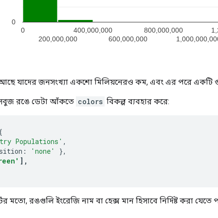
 আছে যাদের জনসংখ্যা একশো মিলিয়নেরও কম, এবং এর পরে একটি গু
ি সবুজ রঙে ডেটা আঁকতে
colors
বিকল্প ব্যবহার করে:
{
try Populations'
,
sition
:
'none'
},
reen'
],
টের মতো, রঙগুলি ইংরেজি নাম বা হেক্স মান হিসাবে নির্দিষ্ট করা যেতে 