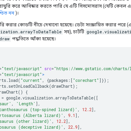
াঘুরি করে আবিষ্কার করতে পারি যে এটি সিসমোসরাস (যেটি কেবল এক
্চিত নন
)।
তৈরি করার কোডটি নীচে দেখানো হয়েছে। ডেটা সংজ্ঞায়িত করার পরে (
lization.arrayToDataTable
সহ), চার্টটি
google.visualizat
draw
পদ্ধতিতে আঁকা হয়েছে।
=
"text/javascript"
src
=
"https://www.gstatic.com/charts/
=
"text/javascript"
>
rts
.
load
(
"current"
,
{
packages
:[
"corechart"
]});
rts
.
setOnLoadCallback
(
drawChart
);
rawChart
()
{
 
=
 google
.
visualization
.
arrayToDataTable
([
saur'
,
'Length'
],
canthosaurus (top-spined lizard)'
,
12.2
],
rtosaurus (Alberta lizard)'
,
9.1
],
saurus (other lizard)'
,
12.2
],
osaurus (deceptive lizard)'
,
22.9
],