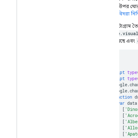
চার্ট সহ স্প্রেডশীটগুলি কীভাবে ব্যবহার
বারটির উপর ঘোর
করবেন
জীবাশ্মবিদরা নিশ
কিভাবে PNG প্রিন্ট করবেন
এই হিস্টোগ্রাম 
উন্নত ব্যবহার
google.visua
চার্ট কাস্টমাইজ কিভাবে
করা হয়েছে এবং
অক্ষ বিকল্প
কিভাবে একটি নতুন চার্ট টাইপ তৈরি করবেন
<html>
ক্রসশেয়ার
<head>
ফরম্যাটার
<script
type
লাইন
<script
type
ওভারলে
      google
.
cha
পয়েন্ট
      google
.
cha
function
 d
টুলটিপস
var
 data
ডেভেলপমেন্ট টুলস
[
'Dino
[
'Acro
চার্টের সাথে ইন্টারঅ্যাক্ট করা
[
'Albe
ইভেন্ট
[
'Allo
[
'Apat
অ্যানিমেশন