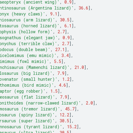
aeopteryx (ancient wing)'
,
0.9
],
ntinosaurus (Argentina lizard)'
,
36.6
],
onyx (heavy claws)'
,
9.1
],
hiosaurus (arm lizard)'
,
30.5
],
tosaurus (horned lizard)'
,
6.1
],
ophysis (hollow form)'
,
2.7
],
sognathus (elegant jaw)'
,
0.9
],
onychus (terrible claw)'
,
2.7
],
odocus (double beam)'
,
27.1
],
icelomimus (emu mimic)'
,
3.4
],
imimus (fowl mimic)'
,
5.5
],
nchisaurus (Mamenchi lizard)'
,
21.0
],
losaurus (big lizard)'
,
7.9
],
ovenator (small hunter)'
,
1.2
],
thomimus (bird mimic)'
,
4.6
],
aptor (egg robber)'
,
1.5
],
eosaurus (flat lizard)'
,
7.9
],
onithoides (narrow-clawed lizard)'
,
2.0
],
mosaurus (tremor lizard)'
,
45.7
],
osaurus (spiny lizard)'
,
12.2
],
rsaurus (super lizard)'
,
30.5
],
nnosaurus (tyrant lizard)'
,
15.2
],
asaurus (ultra lizard)'
,
30.5
],