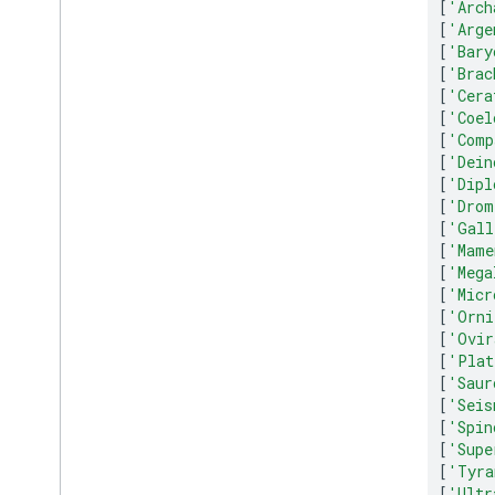
[
'Arch
নিয়ন্ত্রণ এবং ড্যাশবোর্ড
[
'Arge
টুলবার
[
'Bary
চার্ট এডিটর
[
'Brac
[
'Cera
[
'Coel
চার্ট ডেটা
[
'Comp
Data
Tables এবং Data
Views
[
'Dein
তথ্য ভূমিকা
[
'Dipl
তারিখ এবং সময়
[
'Drom
কিভাবে আপনার ডাটাবেস কানেক্ট করবেন
[
'Gall
[
'Mame
অন্যান্য উত্স থেকে চার্ট ডেটা ইনজেস্ট
করুন৷
[
'Mega
[
'Micr
Google পত্রক থেকে ডেটা ইনজেস্ট করুন
[
'Orni
কিভাবে একটি নতুন ধরনের ডেটাসোর্স
[
'Ovir
বাস্তবায়ন করবেন
[
'Plat
[
'Saur
[
'Seis
[
'Spin
[
'Supe
[
'Tyra
[
'Ultr