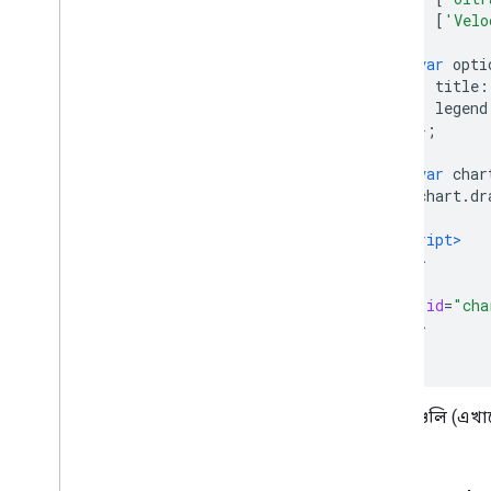
[
'Velo
var
 opti
          title
:
          legend
};
var
 char
        chart
.
dr
}
</script>
</head>
<body>
<div
id
=
"cha
</body>
</html>
লেবেলগুলি (এখানে