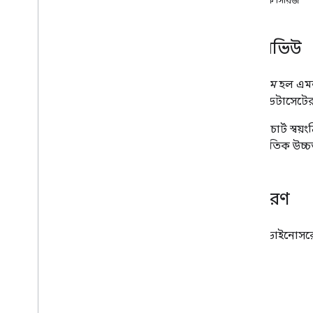
একাধিক সিরিজ
চার্ট গ্যালারি
টীকা চার্ট
ওভারভিউ
এলাকার চার্ট
বার চার্ট
বাবল চার্ট
হিস্টোগ্রাম
হল এমন 
ক্যালেন্ডার চার্ট
একটি ডেটাসেটের ব
ক্যান্ডেলস্টিক চার্ট
Google চার্ট স্বয
কলাম চার্ট
সমানুপাতিক উচ্চতা 
কম্বো চার্ট
ভিন্ন চার্ট
ডোনাট চার্ট
উদাহরণ
গ্যান্ট চার্ট
গেজ চার্ট
জিওচার্ট
এখানে ডাইনোসরের 
হিস্টোগ্রাম
ব্যবধান
লাইন চার্ট
মানচিত্র