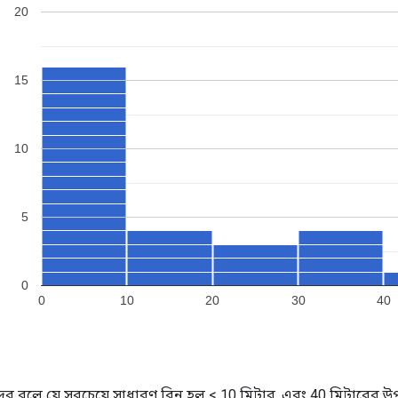
দের বলে যে সবচেয়ে সাধারণ বিন হল < 10 মিটার, এবং 40 মিটারের