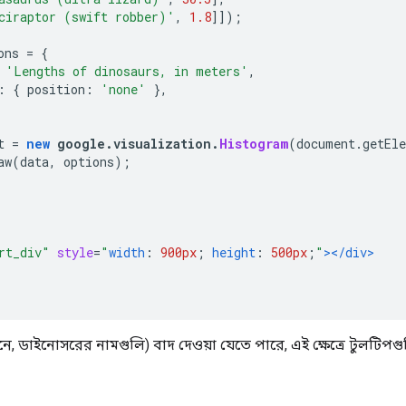
ciraptor (swift robber)'
,
1.8
]]);
ons 
=
{
'Lengths of dinosaurs, in meters'
,
:
{
 position
:
'none'
},
t 
=
new
 google
.
visualization
.
Histogram
(
document
.
getEl
aw
(
data
,
 options
);
rt_div"
style
=
"
width
:
900px
;
height
:
500px
;
"
></div>
, ডাইনোসরের নামগুলি) বাদ দেওয়া যেতে পারে, এই ক্ষেত্রে টুলটিপগুলি