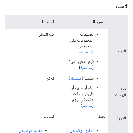
الأعمدة:
العمود 0
العمود 1
...
تصنيفات
قيم السطر 1
...
المجموعات على
المحور س
الغرض:
(
منفصلة
)
قيم المحور "س"
(
مستمرة
)
سلسلة (
منفصلة
)
الرقم
...
رقم أو تاريخ أو
نوع
تاريخ أو وقت
البيانات:
وقت في اليوم
(
مستمر
)
نطاق
البيانات
...
الدور:
تعليق توضيحي
تعليق توضيحي
...