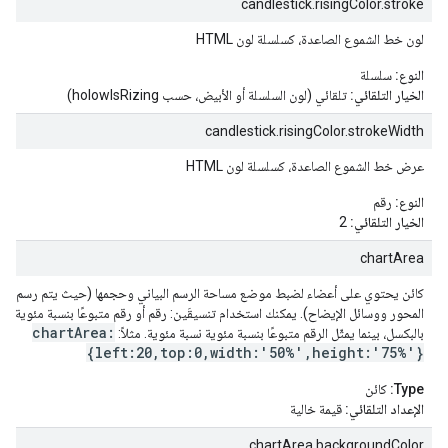
candlestick.risingColor.stroke
لون خط الشموع الصاعدة، كسلسلة لون HTML
النوع:
سلسلة
الخيار التلقائي:
تلقائي (لون السلسلة أو الأبيض، حسب holowIsRizing)
candlestick.risingColor.strokeWidth
عرض خط الشموع الصاعدة، كسلسلة لون HTML
النوع:
رقم
الخيار التلقائي:
2
chartArea
كائن يحتوي على أعضاء لضبط موضع مساحة الرسم البياني وحجمها (حيث يتم رسم الرسم 
المحور ووسائل الإيضاح). يمكنك استخدام تنسيقَين: رقم أو رقم متبوعًا بنسبة مئوية. وا
chartArea:
بالبكسل، بينما يمثّل الرقم متبوعًا بنسبة مئوية نسبة مئوية. مثلاً:
{left:20,top:0,width:'50%',height:'75%'}
Type:
كائن
الإعداد التلقائي:
قيمة خالية
chartArea.backgroundColor