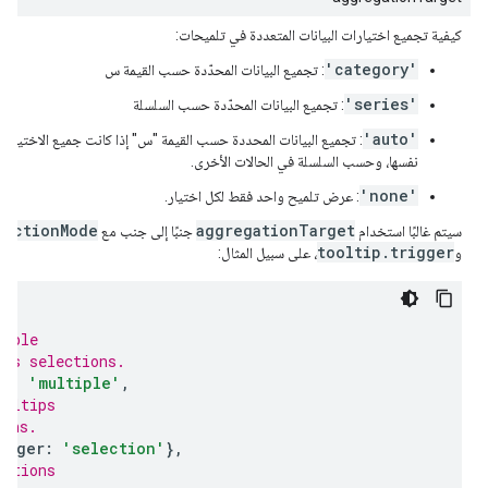
كيفية تجميع اختيارات البيانات المتعددة في تلميحات:
'category'
: تجميع البيانات المحدّدة حسب القيمة س
'series'
: تجميع البيانات المحدّدة حسب السلسلة
'auto'
نفسها، وحسب السلسلة في الحالات الأخرى.
'none'
: عرض تلميح واحد فقط لكل اختيار.
lectionMode
aggregationTarget
سيتم غالبًا استخدام
جنبًا إلى جنب مع
tooltip.trigger
و
، على سبيل المثال:
{
tiple
ous selections.
de
:
'multiple'
,
ooltips
ions.
igger
:
'selection'
},
ections