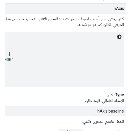
hAxis
كائن يحتوي على أعضاء لضبط عناصر متعددة للمحور الأفقي. لتحديد خصائص هذا الكائ
الحرفي للكائن، كما هو موضّح هنا:
',

e: {

F0000'

Type:
كائن
الإعداد التلقائي:
قيمة خالية
hAxis.baseline
الخط القاعدي للمحور الأفقي.