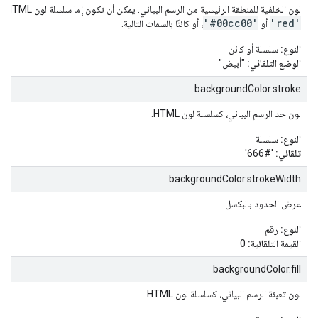
لون الخلفية للمنطقة الرئيسية من الرسم البياني. يمكن أن تكون إما سلسلة لون HTML بسيطة، على سبيل المثال:
'#00cc00'
'red'
أو
، أو كائنًا بالسمات التالية.
النوع:
سلسلة أو كائن
الوضع التلقائي:
"أبيض"
backgroundColor.stroke
لون حد الرسم البياني، كسلسلة لون HTML.
النوع:
سلسلة
تلقائي:
'#666'
backgroundColor.strokeWidth
عرض الحدود بالبكسل.
النوع:
رقم
القيمة التلقائية:
0
backgroundColor.fill
لون تعبئة الرسم البياني، كسلسلة لون HTML.