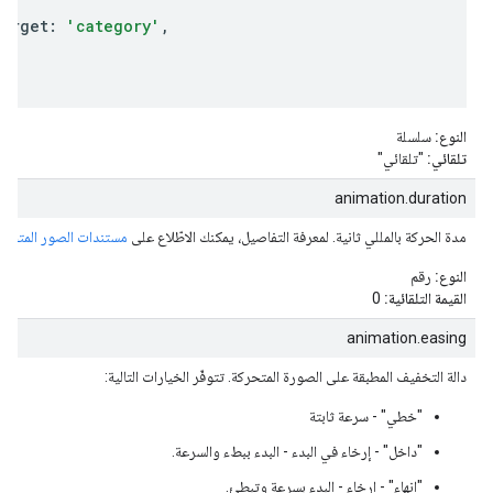
e.
Target
:
'category'
,
النوع:
سلسلة
تلقائي:
"تلقائي"
animation.duration
مدة الحركة بالمللي ثانية. لمعرفة التفاصيل، يمكنك الاطّلاع على
مستندات الصور المتحرك
النوع:
رقم
القيمة التلقائية:
0
animation.easing
دالة التخفيف المطبقة على الصورة المتحركة. تتوفّر الخيارات التالية:
"خطي" - سرعة ثابتة
"داخل" - إرخاء في البدء - البدء ببطء والسرعة.
"إنهاء" - إرخاء - البدء بسرعة وتبطئ.