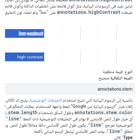
تباين جيد في الرسومات البيانية، مثل ألوان فاتحة على الخلفيات الداكنة وألوان فاتحة على
annotations.highContrast
ضبطت
على "خطأ" ولم تحدّد لون التعليق ا
ستستخدم "مخططات Google" لون السلسلة التلقائي للتعليق التوضيحي:
النوع:
قيمة منطقية
القيمة التلقائية
:صحيح
annotations.stem
em
بالنسبة إلى الرسوم البيانية التي تتيح استخدام
التعليقات التوضيحية
، يتيح لك الكائن
إلغاء خيار "الرسوم البيانية من Google" لنمط واجهة المستخدم. يمكنك التحكّم في اللون باستخدام السمة
ons.stem.length
annotations.stem.color
وطول الساق باستخدام
'line'
أنّ خيار طول النص الأساسي لا يؤثر في التعليقات التوضيحية ذات النمط
: با
'line'
التوضيحية لمرجع
، يكون طول النص الأساسي دائمًا مماثلاً لطول النص. وبالن
'line'
لنطاق
، يمتد النص الأساسي ليشمل الرسم البياني بأكمله.
Type:
كائن