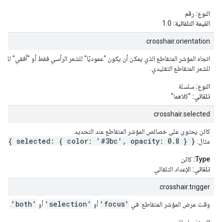
النوع:
رقم
القيمة التلقائية:
1.0
crosshair.orientation
اتجاه المؤشر المتقاطع الذي يمكن أن يكون "عموديًا" للشعر الرأسي فقط أو "أفقي" للشعر
للشعر المتقاطع التقليدي.
النوع:
سلسلة
تلقائي:
"كلاهما"
crosshair.selected
كائن يحتوي على خصائص المؤشر المتقاطع عند التحديد.
r: { selected: { color: '#3bc', opacity: 0.8 } }
مثال:
Type:
كائن
تلقائي:
الإعداد التلقائي
crosshair.trigger
'both'
'selection'
'focus'
وقت عرض المؤشر المتقاطع: في
أو
أو
.