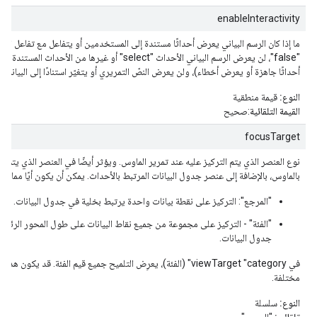
enableInteractivity
ما إذا كان الرسم البياني يعرض أحداثًا مستندة إلى المستخدمين أو يتفاعل مع تفاعل المس
"false"، لن يعرض الرسم البياني الأحداث "select" أو غيرها من الأحداث المستندة إلى التفاعل (ولكنه
أحداثًا جاهزة أو يعرض أخطاء)، ولن يعرض النصّ التمريري أو يتغيّر استنادًا إلى البيانات 
النوع:
قيمة منطقية
القيمة التلقائية
:صحيح
focusTarget
نوع العنصر الذي يتم التركيز عليه عند تمرير الماوس. ويؤثر أيضًا في العنصر الذي يتم ا
بالماوس، بالإضافة إلى عنصر جدول البيانات المرتبط بالأحداث. يمكن أن يكون أيًا مما يلي
"المرجع": التركيز على نقطة بيانات واحدة يرتبط بخلية في جدول البيانات.
"الفئة" - التركيز على مجموعة من جميع نقاط البيانات على طول المحور الرئ
جدول البيانات.
في viewTarget "category" (الفئة)، يعرِض التلميح جميع قيم الفئة. قد يك
مختلفة.
النوع:
سلسلة