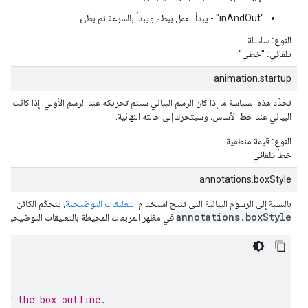
"inAndOut" - يبدأ العمل ببطء ويبدأ بالسرعة ثم بطئ.
النوع:
سلسلة
تلقائي:
"خطي"
animation.startup
تحدِّد هذه السياسة ما إذا كان الرسم البياني سيتم تحريكه عند الرسم الأولي. إذا كانت الق
البياني عند خط الأساس، وسيتحرك إلى حالته النهائية.
النوع:
قيمة منطقية
خطأ
تلقائي
annotations.boxStyle
بالنسبة إلى الرسوم البيانية التي تتيح استخدام
التعليقات التوضيحية
، يتحكّم الكائن
annotations.boxStyle
في مظهر المربعات المحيطة بالتعليقات التوضيحية:
{
{
{
 of the box outline.