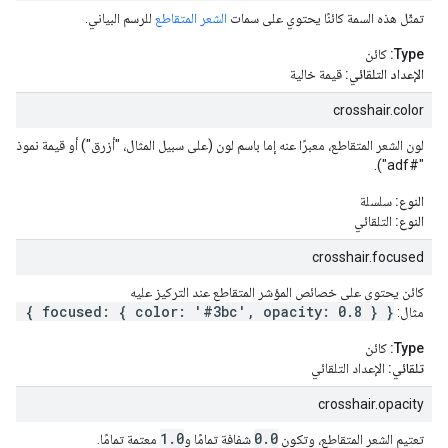
تمثّل هذه السمة كائنًا يحتوي على سمات
الشعر المتقاطع
للرسم البياني.
Type:
كائن
الإعداد التلقائي:
قيمة خالية
crosshair.color
لون الشعر المتقاطع، معبرًا عنه إما باسم لون (على سبيل المثال، "أزرق") أو قيمة نموذج
"#adf").
النوع:
سلسلة
النوع:
التلقائي
crosshair.focused
كائن يحتوي على خصائص المؤشر المتقاطع عند التركيز عليه
ir: { focused: { color: '#3bc', opacity: 0.8 } }
مثال:
Type:
كائن
تلقائي:
الإعداد التلقائي
crosshair.opacity
1.0
0.0
تعتيم الشعر المتقاطع، وتكون
شفافة تمامًا و
معتمة تمامًا.