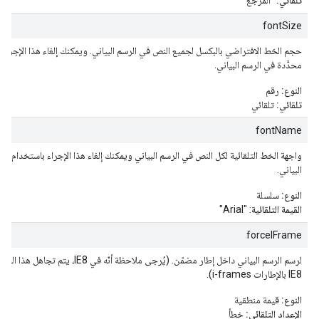
تلقائي:
"المرجع"
fontSize
حجم الخط الافتراضي بالبكسل لجميع النص في الرسم البياني. ويمكنك إلغاء هذا الإجراء
محدَّدة في الرسم البياني.
النوع:
رقم
تلقائي:
تلقائي
fontName
واجهة الخط التلقائية لكل النص في الرسم البياني ويمكنك إلغاء هذا الإجراء باستخدام س
البياني.
النوع:
سلسلة
القيمة التلقائية
: "Arial"
forceIFrame
لرسم الرسم البياني داخل إطار مضمّن. (يُرجى ملا
IE8 بالإطارات i-frames).
النوع:
قيمة منطقية
الإعداد التلقائي:
خطأ