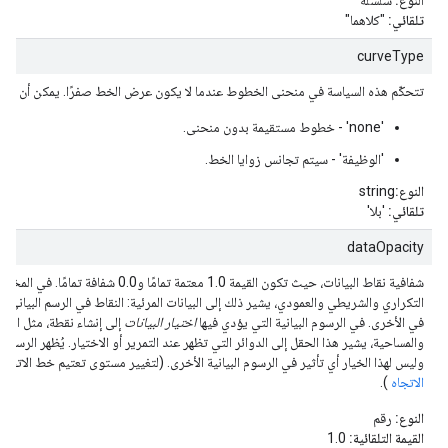
النوع:
سلسلة
تلقائي:
"كلاهما"
curveType
تتحكّم هذه السياسة في منحنى الخطوط عندما لا يكون عرض الخط صفرًا. يمكن أن تكون 
'none' - خطوط مستقيمة بدون منحنى.
'الوظيفة' - سيتم تجانس زوايا الخط.
النوع:
string
تلقائي:
'بلا'
dataOpacity
شفافية نقاط البيانات، حيث تكون القيمة 1.0 معتمة تمامًا
التكراري والشريطي والعمودي، يشير ذلك إلى البيانات المرئية: النقاط في الرسم البياني ب
في الأخرى. في الرسوم البيانية التي يؤدي فيها
اختيار البيانات
إلى إنشاء نقطة، مثل الرسو
والمساحية، يشير هذا الحقل إلى الدوائر التي تظهر عند التمرير أو الاختيار. يُظهر الرسم ال
وليس لهذا الخيار أي تأثير في الرسوم البيانية الأخرى. (لتغيير مستوى تعتيم خط الاتجاه،
الاتجاه
).
النوع:
رقم
القيمة التلقائية:
1.0