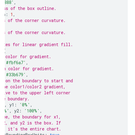
'#888'
,
ness of the box outline.
dth
:
1
,
ius of the corner curvature.
ius of the corner curvature.
butes for linear gradient fill.
:
{
rt color for gradient.
:
'#fbf6a7'
,
ish color for gradient.
:
'#33b679'
,
re on the boundary to start and
 the color1/color2 gradient,
ative to the upper left corner
the boundary.
%'
,
 y1
:
'0%'
,
00%'
,
 y2
:
'100%'
,
true, the boundary for x1,
 x2, and y2 is the box. If
se, it's the entire chart.
ectBoundingBoxUnits
:
true