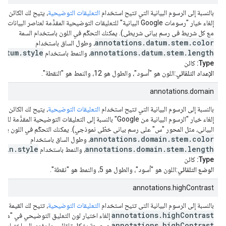
um
بالنسبة إلى الرسوم البيانية التي تتيح استخدام
التعليقات التوضيحية
، يتيح لك الكائن
إلغاء خيار "رسومات Google البيانية" للتعليقات التوضيحية المقدَّمة لعناصر الب
مع كل شريط في رسم بياني شريطي). يمكنك التحكّم في اللون باستخدام السمة
annotations.datum.stem.color
، وطول الساق باستخدام
datum.style
annotations.datum.stem.length
، والنمط باستخدام
Type:
كائن
الإعداد التلقائي
:اللون هو "أسود"، والطول هو 12، والنمط هو "النقطة".
annotations.domain
in
بالنسبة إلى الرسوم البيانية التي تتيح استخدام
التعليقات التوضيحية
، يتيح لك الكائن
إلغاء خيار "الرسوم البيانية من Google" بالنسبة إلى التعليقات التوضيحية 
البياني، مثل المحور "س" على رسم بياني خطّي نموذجي). يمكنك التحكّم في اللون باست
annotations.domain.stem.color
، وطول الساق باستخدام
main.style
annotations.domain.stem.length
، والنمط باستخدام
Type:
كائن
الوضع التلقائي
:اللون هو "أسود"، والطول هو 5، والنمط هو "نقطة".
annotations.highContrast
بالنسبة إلى الرسوم البيانية التي تتيح استخدام
التعليقات التوضيحية
، تتيح لك القيمة الم
annotations.highContrast
إلغاء اختيار لون التعليق التوضيحي في "مخططات Google". تكو
annotations.highContrast
صحيحة بشكل تلقائي، ما يؤدي إلى اختيار لو