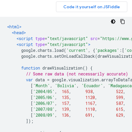
<html>
<head>
<script
type
=
"text/javascript"
src
=
"https://www.
<script
type
=
"text/javascript"
>
      google
.
charts
.
load
(
'current'
,
{
'packages'
:[
'co
      google
.
charts
.
setOnLoadCallback
(
drawVisualizat
function
 drawVisualization
()
{
// Some raw data (not necessarily accurate)
var
 data 
=
 google
.
visualization
.
arrayToDataT
[
'Month'
,
'Bolivia'
,
'Ecuador'
,
'Madagasca
[
'2004/05'
,
165
,
938
,
522
,
[
'2005/06'
,
135
,
1120
,
599
,
[
'2006/07'
,
157
,
1167
,
587
,
[
'2007/08'
,
139
,
1110
,
615
,
[
'2008/09'
,
136
,
691
,
629
,
]);