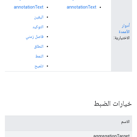
annotationText
annotationText
اليقين
أدوار
التوكيد
الأعمدة
فاصل زمني
الاختيارية:
النطاق
النمط
تلميح
خيارات الضبط
الاسم
aggregationTarget