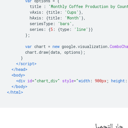
var
 options 
=
{
          title 
:
'Monthly Coffee Production by Coun
          vAxis
:
{
title
:
'Cups'
},
          hAxis
:
{
title
:
'Month'
},
          seriesType
:
'bars'
,
          series
:
{
5
:
{
type
:
'line'
}}
};
var
 chart 
=
new
 google
.
visualization
.
ComboCh
        chart
.
draw
(
data
,
 options
);
}
</script>
</head>
<body>
<div
id
=
"chart_div"
style
=
"
width
:
900px
;
height
:
</body>
</html>
جارٍ التحميل