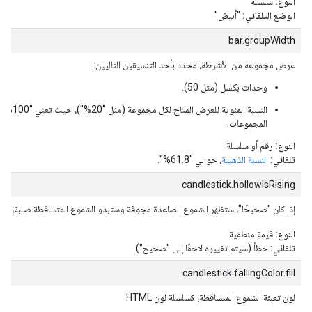
النوع:
سلسلة
الوضع التلقائي:
"أبيض"
bar.groupWidth
عرض مجموعة من الأشرطة، محدد بأحد التنسيقين التاليين:
وحدات بكسل (مثل 50).
النسبة المئوي
المجموعات.
النوع:
رقم أو سلسلة
تلقائي:
النسبة الذهبية
، حوالي "61.8%".
candlestick.hollowIsRising
إذا كان "صحيحًا"، ستظهر الشموع الصاعدة مجوفة وستبدو الشموع المتساقطة صلبة، وإلا
النوع:
قيمة منطقية
تلقائي:
خطأ (سيتم تغييره لاحقًا إلى "صحيح")
candlestick.fallingColor.fill
لون تعبئة الشموع المتساقطة، كسلسلة لون HTML