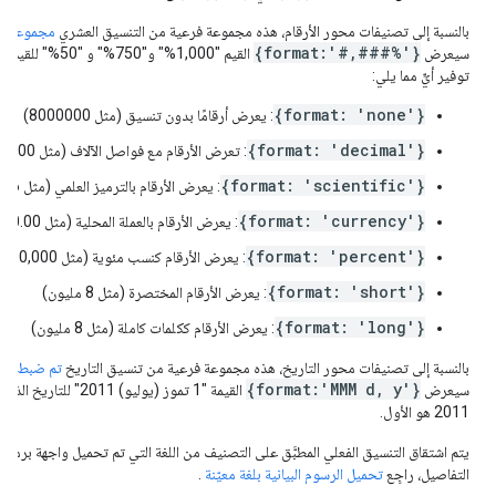
بالنسبة إلى تصنيفات محور الأرقام، هذه مجموعة فرعية من التنسيق العشري
مجموعة أنما
{format:'#,###%'}
سيعرض
توفير أيٍّ مما يلي:
{format: 'none'}
: يعرض أرقامًا بدون تنسيق (مثل 8000000)
{format: 'decimal'}
: تعرض الأرقام مع فواصل الآلاف (مثل 8,000,000)
{format: 'scientific'}
: يعرض الأرقام بالترميز العلمي (مثل 8e6)
{format: 'currency'}
: يعرض الأرقام بالعملة المحلية (مثل 8,000,000.00 دولار)
{format: 'percent'}
: يعرض الأرقام كنسب مئوية (مثل 800,000,000%)
{format: 'short'}
: يعرض الأرقام المختصرة (مثل 8 مليون)
{format: 'long'}
: يعرض الأرقام ككلمات كاملة (مثل 8 مليون)
بالنسبة إلى تصنيفات محور التاريخ، هذه مجموعة فرعية من تنسيق التاريخ
تم ضبط أنماط 
{format:'MMM d, y'}
سيعرض
القيمة "1 تموز (يوليو) 1
2011 هو الأول.
يتم اشتقاق التنسيق الفعلي المطبَّق على التصنيف من اللغة التي تم تحميل واجهة برمجة 
التفاصيل، راجِع
تحميل الرسوم البيانية بلغة معيّنة
.