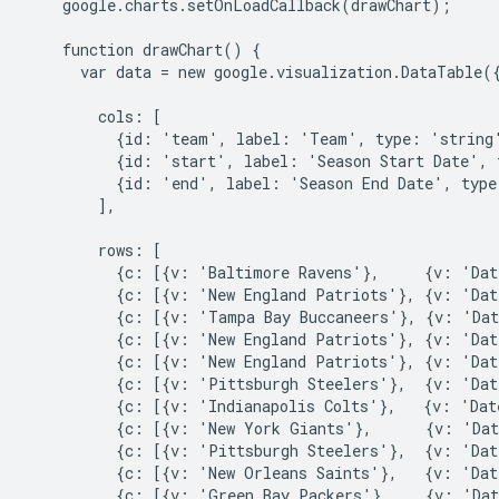
    google.charts.setOnLoadCallback(drawChart);

    function drawChart() {

      var data = new google.visualization.DataTable({
        cols: [

          {id: 'team', label: 'Team', type: 'string'
          {id: 'start', label: 'Season Start Date', 
          {id: 'end', label: 'Season End Date', type
        ],

        rows: [

          {c: [{v: 'Baltimore Ravens'},     {v: 'Dat
          {c: [{v: 'New England Patriots'}, {v: 'Dat
          {c: [{v: 'Tampa Bay Buccaneers'}, {v: 'Dat
          {c: [{v: 'New England Patriots'}, {v: 'Dat
          {c: [{v: 'New England Patriots'}, {v: 'Dat
          {c: [{v: 'Pittsburgh Steelers'},  {v: 'Dat
          {c: [{v: 'Indianapolis Colts'},   {v: 'Dat
          {c: [{v: 'New York Giants'},      {v: 'Dat
          {c: [{v: 'Pittsburgh Steelers'},  {v: 'Dat
          {c: [{v: 'New Orleans Saints'},   {v: 'Dat
          {c: [{v: 'Green Bay Packers'},    {v: 'Dat