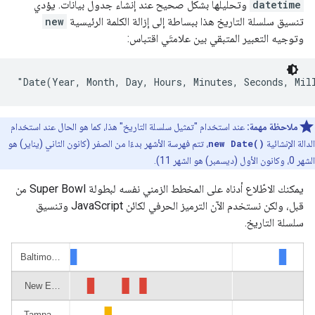
datetime
وتحليلها بشكل صحيح عند إنشاء جدول بيانات. يؤدي
تنسيق سلسلة التاريخ هذا ببساطة إلى إزالة الكلمة الرئيسية
new
وتوجيه التعبير المتبقي بين علامتَي اقتباس:
"Date(Year, Month, Day, Hours, Minutes, Seconds, Mil
ملاحظة مهمة:
عند استخدام "تمثيل سلسلة التاريخ" هذا، كما هو الحال عند استخدام
الدالة الإنشائية
new Date()
، تتم فهرسة الأشهر بدءًا من الصفر (كانون الثاني (يناير) هو
الشهر 0، وكانون الأول (ديسمبر) هو الشهر 11).
يمكنك الاطّلاع أدناه على المخطط الزمني نفسه لبطولة Super Bowl من
قبل، ولكن نستخدم الآن الترميز الحرفي لكائن JavaScript وتنسيق
سلسلة التاريخ.