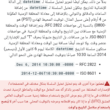
بدلاً من ذلك، يمكن أيضًا تمرير تمثيل سلسلة لـ
datetime
إلى الدالة
الإنشائية للتاريخ. يتكوّن تمثيل السلسلة لـ
datetime
من إضافة
الساعات والدقائق والثواني، بالإضافة إلى معادلة المنطقة الزمنية المكوّنة
من 4 أرقام (على سبيل المثال، توقيت المحيط الهادئ (PST) هو
-0800). بالنسبة إلى مواصفات RFC 2822، يتم إضافة الوقت والمنطقة
الزمنية مع مسافات بين التاريخ والوقت والمنطقة الزمنية. في مواصفات
ISO 8601، ما مِن مسافات، بل التاريخ متبوعًا بحرف "T" كبير للإشارة إلى
عنصر وقت. ولا توجد أيضًا مسافة بين الوقت ومعادلة المنطقة الزمنية.
ستكون سلسلة التاريخ
datetime
الكاملة ليوم 6 كانون الأول (ديسمبر)
2014 الساعة 10:30 صباحًا بتوقيت المحيط الهادئ على النحو التالي:
.
Dec 6, 2014 10:30:00 -0800
RFC 2822 —
2014-12-06T10:30:00-0800
ISO 8601 —
تحذير:
مرة أخرى، قد يتم تحليل تمثيل السلسلة بشكل مختلف في المتصفحات/
الإصدارات المختلفة. من الجدير بالذكر أنّه عند التعامل مع الوقت والمناطق الزمنية، تحدث
اختلافات في ما إذا كان يتم عرض التاريخ باستخدام منطقة زمنية حسب التوقيت العالمي
المنسّق (UTC)، أو ما إذا كان يتم اقتطاعه وعرضه بالتوقيت المحلي. هذا سبب آخر
لا يُنصح
باستخدام سلاسل التاريخ والوقت
.