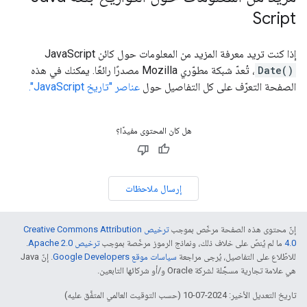
Script
إذا كنت تريد معرفة المزيد من المعلومات حول كائن JavaScript
Date()
، تُعدّ شبكة مطوّري Mozilla مصدرًا رائعًا. يمكنك في هذه
الصفحة التعرّف على كل التفاصيل حول
عناصر "تاريخ JavaScript".
هل كان المحتوى مفيدًا؟
إرسال ملاحظات
إنّ محتوى هذه الصفحة مرخّص بموجب
ترخيص Creative Commons Attribution
4.0‏
ما لم يُنصّ على خلاف ذلك، ونماذج الرموز مرخّصة بموجب
ترخيص Apache 2.0‏
.
للاطّلاع على التفاصيل، يُرجى مراجعة
سياسات موقع Google Developers‏
. إنّ Java
هي علامة تجارية مسجَّلة لشركة Oracle و/أو شركائها التابعين.
تاريخ التعديل الأخير: 2024-07-10 (حسب التوقيت العالمي المتفَّق عليه)