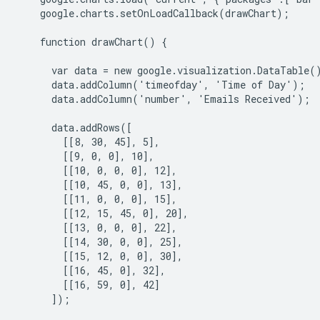
    google.charts.setOnLoadCallback(drawChart);

    function drawChart() {

      var data = new google.visualization.DataTable()
      data.addColumn('timeofday', 'Time of Day');

      data.addColumn('number', 'Emails Received');

      data.addRows([

        [[8, 30, 45], 5],

        [[9, 0, 0], 10],

        [[10, 0, 0, 0], 12],

        [[10, 45, 0, 0], 13],

        [[11, 0, 0, 0], 15],

        [[12, 15, 45, 0], 20],

        [[13, 0, 0, 0], 22],

        [[14, 30, 0, 0], 25],

        [[15, 12, 0, 0], 30],

        [[16, 45, 0], 32],

        [[16, 59, 0], 42]

      ]);
