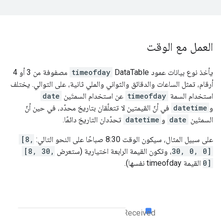
العمل مع الوقت
يأخذ نوع بيانات عمود DataTable
timeofday
مصفوفة من 3 أو 4
أرقام، تمثل الساعات والدقائق والثواني والملي ثانية، على التوالي. يختلف
استخدام السمة
timeofday
عن استخدام السمتَين
date
و
datetime
في أنّ القيمتين لا تتعلّقان بتاريخ محدّد، في حين أنّ
السمتَين
date
و
datetime
تحدّدان التاريخ دائمًا.
على سبيل المثال، سيكون الوقت 8:30 صباحًا على النحو التالي:
[8,
30, 0, 0]
، وتكون القيمة الرابعة اختيارية (ستعرض
[8, 30,
0]
القيمة timeofday نفسها).