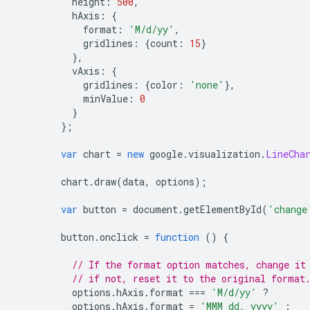
          height
:
500
,
          hAxis
:
{
            format
:
'M/d/yy'
,
            gridlines
:
{
count
:
15
}
},
          vAxis
:
{
            gridlines
:
{
color
:
'none'
},
            minValue
:
0
}
};
var
 chart 
=
new
 google
.
visualization
.
LineCha
        chart
.
draw
(
data
,
 options
);
var
 button 
=
 document
.
getElementById
(
'change
        button
.
onclick 
=
function
()
{
// If the format option matches, change it
// if not, reset it to the original format
          options
.
hAxis
.
format 
===
'M/d/yy'
?
          options
.
hAxis
.
format 
=
'MMM dd, yyyy'
: