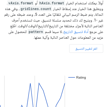
أولاً، يمكنك استخدام الخيار
hAxis.format
أو
vAxis.format
.
وينطبق هذا الخيار عند إسقاط الخيار
gridlines.count
، وفي هذه
الحالة، يتم ضبط الرسم البياني تلقائيًا على العدد 5، وعند ضبطه على رقم
غير -1. ويتيح لك ذلك تحديد سلسلة تنسيق، حيث تستخدم أحرف
العناصر النائبة لأجزاء مختلفة من التاريخ/التاريخ/الوقت/الوقت. اطّلِع
على مرجع
أداة تنسيق التاريخ
، لا سيما قسم
pattern
للحصول على
مزيد من المعلومات حول العناصر النائبة وآلية عملها.