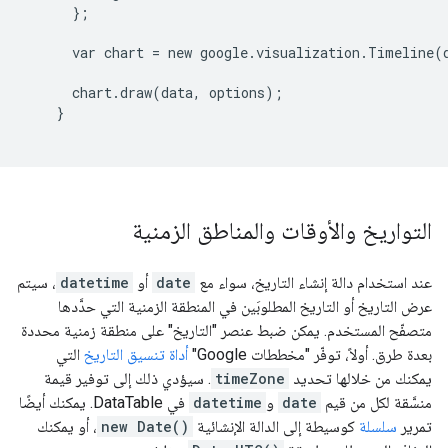
      };

      var chart = new google.visualization.Timeline(
      chart.draw(data, options);

    }

التواريخ والأوقات والمناطق الزمنية
عند استخدام دالة إنشاء التاريخ، سواء مع
date
أو
datetime
، سيتم
عرض التاريخ أو التاريخ المطلوبَين في المنطقة الزمنية التي حدَّدها
متصفّح المستخدم. يمكن ضبط عنصر "التاريخ" على منطقة زمنية محددة
بعدة طرق. أولاً، توفّر "مخططات Google"
أداة تنسيق التاريخ
التي
يمكنك من خلالها تحديد
timeZone
. سيؤدي ذلك إلى توفير قيمة
منسَّقة لكل من قيم
date
و
datetime
في DataTable. يمكنك أيضًا
تمرير
سلسلة
كوسيطة إلى الدالة الإنشائية
new Date()
، أو يمكنك