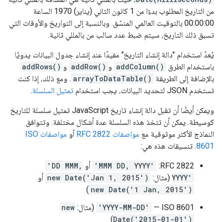
من التاريخ المطلوب بدءًا من 1 كانون الثاني (يناير) 1970 الساعة
00:00:00 بالتوقيت العالمي المنسّق. وبالنسبة إلى التواريخ والأوقات التي
تسبق ذلك التاريخ، سيتم ضبط عدد سالب من بالمللي ثانية.
يُعدّ استخدام "دالة إنشاء التاريخ" مفيدًا عند إنشاء جدول البيانات يدويًا
باستخدام الطرق
addColumn()
و
addRow()
و
addRows()
بالإضافة إلى الطريقة
arrayToDataTable()
. ومع ذلك، إذا كنت
تستخدم JSON لتحديد البيانات، يجب استخدام
تمثيل السلسلة
.
ويمكن أيضًا أن تقبل دالة إنشاء تاريخ JavaScript تمثيل سلسلة للتاريخ
كوسيطة. يمكن أن تتخذ هذه السلسلة عدة أشكال مختلفة. وتتوافق
النماذج الأكثر موثوقية مع
مواصفات RFC 2822
أو
مواصفات ISO
8601
. تنسيقات هذه هي:
RFC 2822:
'MMM DD, YYYY'
أو
'DD MMM,
YYYY'
(مثال:
new Date('Jan 1, 2015')
أو
)
new Date('1 Jan, 2015')
ISO 8601 —
'YYYY-MM-DD'
(مثال:
new
)
Date('2015-01-01')