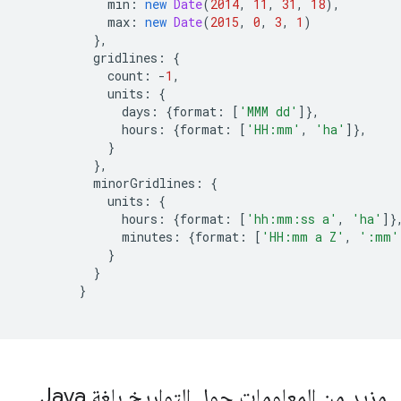
            min
:
new
Date
(
2014
,
11
,
31
,
18
),
            max
:
new
Date
(
2015
,
0
,
3
,
1
)
},
          gridlines
:
{
            count
:
-
1
,
            units
:
{
              days
:
{
format
:
[
'MMM dd'
]},
              hours
:
{
format
:
[
'HH:mm'
,
'ha'
]},
}
},
          minorGridlines
:
{
            units
:
{
              hours
:
{
format
:
[
'hh:mm:ss a'
,
'ha'
]}
              minutes
:
{
format
:
[
'HH:mm a Z'
,
':mm'
}
}
}
مزيد من المعلومات حول التواريخ بلغة Java