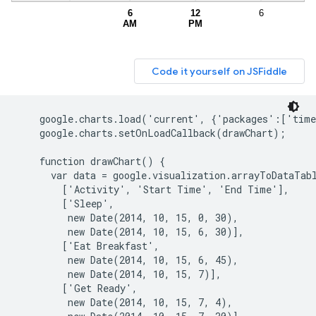
    google.charts.load('current', {'packages':['time
    google.charts.setOnLoadCallback(drawChart);

    function drawChart() {

      var data = google.visualization.arrayToDataTabl
        ['Activity', 'Start Time', 'End Time'],

        ['Sleep',

         new Date(2014, 10, 15, 0, 30),

         new Date(2014, 10, 15, 6, 30)],

        ['Eat Breakfast',

         new Date(2014, 10, 15, 6, 45),

         new Date(2014, 10, 15, 7)],

        ['Get Ready',

         new Date(2014, 10, 15, 7, 4),
