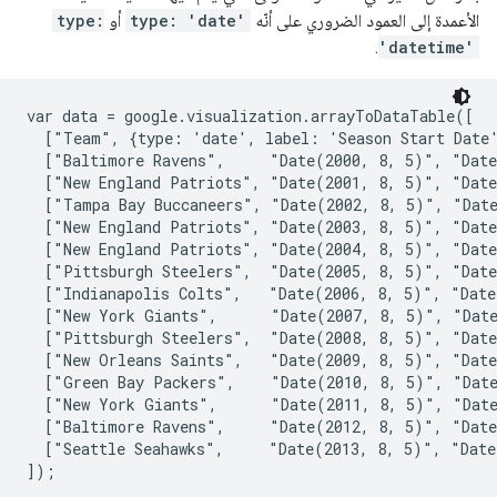
الأعمدة إلى العمود الضروري على أنّه
type: 'date'
أو
type:
.
'datetime'
var data = google.visualization.arrayToDataTable([

  ["Team", {type: 'date', label: 'Season Start Date'
  ["Baltimore Ravens",     "Date(2000, 8, 5)", "Date
  ["New England Patriots", "Date(2001, 8, 5)", "Date
  ["Tampa Bay Buccaneers", "Date(2002, 8, 5)", "Date
  ["New England Patriots", "Date(2003, 8, 5)", "Date
  ["New England Patriots", "Date(2004, 8, 5)", "Date
  ["Pittsburgh Steelers",  "Date(2005, 8, 5)", "Date
  ["Indianapolis Colts",   "Date(2006, 8, 5)", "Date
  ["New York Giants",      "Date(2007, 8, 5)", "Date
  ["Pittsburgh Steelers",  "Date(2008, 8, 5)", "Date
  ["New Orleans Saints",   "Date(2009, 8, 5)", "Date
  ["Green Bay Packers",    "Date(2010, 8, 5)", "Date
  ["New York Giants",      "Date(2011, 8, 5)", "Date
  ["Baltimore Ravens",     "Date(2012, 8, 5)", "Date
  ["Seattle Seahawks",     "Date(2013, 8, 5)", "Date
]);
