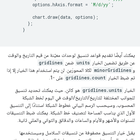
          options
.
hAxis
.
format 
=
'M/d/yy'
;
          chart
.
draw
(
data
,
 options
);
};
}
يمكنك أيضًا تقديم قواعد تنسيق لوحدات معيّنة من قيم التاريخ والوقت
عن طريق تضمين الخيار
units
ضمن
gridlines
و
minorGridlines
لكلا المحورَين. لن يتم استخدام هذا الخيار إلا إذا
تم ضبط الخيار
gridlines.count
على -1.
الخيار
gridlines.units
هو كائن، حيث يمكنك تحديد تنسيق
للجوانب المختلفة للتاريخ/التاريخ/الوقت في اليوم لخط الشبكة
المحسوب، وسيحسب الرسم البياني خطوط الشبكة استنادًا إلى التنسيق
الأول الذي يناسب المساحة لتصنيف خط الشبكة. يمكنك ضبط التنسيقات
للسنوات والأشهر والأيام والساعات والدقائق والثواني والمللي ثانية.
يقبل خيار التنسيق مصفوفة من تنسيقات السلاسل وسيستخدمها