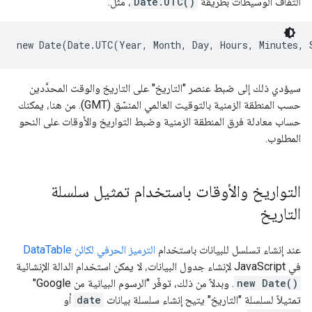
التفاف الوسيطات بطريقة
Date.UTC()
، مثل:
new Date(Date.UTC(Year, Month, Day, Hours, Minutes, 
سيؤدي ذلك إلى ضبط عنصر "التاريخ" على التاريخ والوقت المحدَّدين
حسب المنطقة الزمنية بالتوقيت العالمي المنسّق (GMT). من هنا، يمكنك
حساب معادلة فرق المنطقة الزمنية وضبط التواريخ والأوقات على النحو
المطلوب.
التواريخ والأوقات باستخدام تمثيل سلسلة
التاريخ
عند إنشاء تسلسل للبيانات باستخدام
الترميز الحرفي لكائن DataTable
في JavaScript لإنشاء جدول البيانات، لا يمكن استخدام الدالة الإنشائية
new Date()
. وبدلاً من ذلك، توفّر "الرسوم البيانية من Google"
تمثيلاً لسلسلة "التاريخ" يتيح إنشاء سلسلة بيانات
date
أو