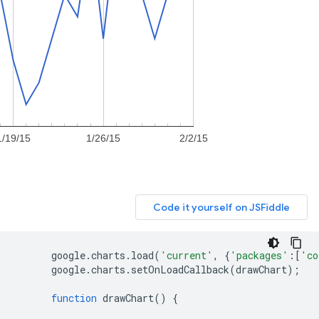
      google
.
charts
.
load
(
'current'
,
{
'packages'
:[
'co
      google
.
charts
.
setOnLoadCallback
(
drawChart
);
function
 drawChart
()
{