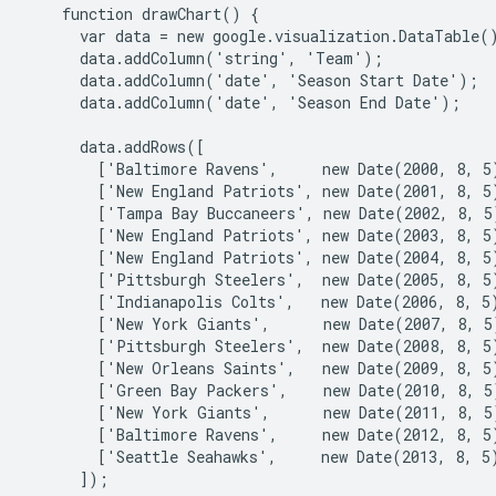
    function drawChart() {

      var data = new google.visualization.DataTable()
      data.addColumn('string', 'Team');

      data.addColumn('date', 'Season Start Date');

      data.addColumn('date', 'Season End Date');

      data.addRows([

        ['Baltimore Ravens',     new Date(2000, 8, 5)
        ['New England Patriots', new Date(2001, 8, 5)
        ['Tampa Bay Buccaneers', new Date(2002, 8, 5)
        ['New England Patriots', new Date(2003, 8, 5)
        ['New England Patriots', new Date(2004, 8, 5)
        ['Pittsburgh Steelers',  new Date(2005, 8, 5)
        ['Indianapolis Colts',   new Date(2006, 8, 5)
        ['New York Giants',      new Date(2007, 8, 5)
        ['Pittsburgh Steelers',  new Date(2008, 8, 5)
        ['New Orleans Saints',   new Date(2009, 8, 5)
        ['Green Bay Packers',    new Date(2010, 8, 5)
        ['New York Giants',      new Date(2011, 8, 5)
        ['Baltimore Ravens',     new Date(2012, 8, 5)
        ['Seattle Seahawks',     new Date(2013, 8, 5)
      ]);
