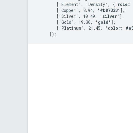
         ['Element', 'Density', 
{ role: 
         ['Copper', 8.94, 
'#b87333'
],   
         ['Silver', 10.49, 
'silver'
],   
         ['Gold', 19.30, 
'gold'
],

         ['Platinum', 21.45, 
'color: #e