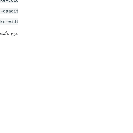
oke-color
e-opacity
oke-width
لا نوصي بمزج الأنما