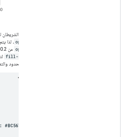
يستخدم الشريطان الأ
opacity
، لذا يتم استخدام القيمة التلقا
opacity
من 0.2، لكشف خط الشبكة. وفي الشريط الرابع، يتم استخدام ثلاث سمات للنمط:
و
fill-color
لتح
التعتيم للحدود والتع
: #BC5679; fill-opacity: 0.2'
]
