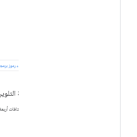
الرسوم البيانية التنظيمية
مخططات دائرية
مخططات سانكي
مخططات النقاط المبعثرة
مخططات مساحية بخطوات
مخططات الجداول
المخطّطات الزمنية
مخططات خريطة متفرعة
خطوط الاتجاه
مخطط نباتي
مخططات الشلال
أشجار كلمات
أمثلة متنوعة
أشرطة التلوين
كيفية رسم مخططات
لنخطط كثافات أربعة 
مقدمة
)
schema
.
draw(
التفاف الرسم البياني
إضافة تفاعل