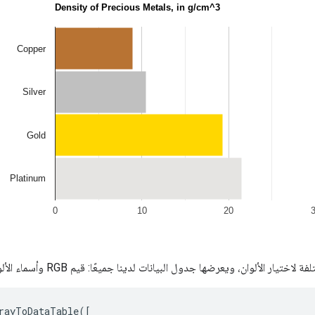
ألوان، ويعرضها جدول البيانات لدينا جميعًا: قيم RGB وأسماء الألوان الإنجليزية وإعلان يشبه CSS:
rayToDataTable([
