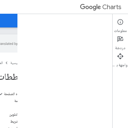
Charts
الصفحة الرئيسية
الأدلة
المرجع
الدعم
معلومات
دردشة
نظرة عامة
الصفحة الرئيسية
ال
واجهة برمجة التطبيقات
مرحبًا،
المخططات 
التشغيل السريع
تحميل مكتبة الرسوم البيانية
إعداد البيانات
على هذه الصفحة
تخصيص الرسم البياني
نظرة عامة
رسم الرسم البياني
أمثلة
رسم مخططات متعددة
أشرطة التلوين
أنماط الشريط
أنواع الرسومات البيانية