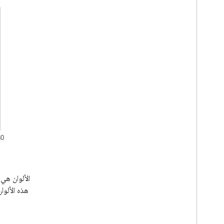
كيفية استخدام جداول البيانات مع المخططات
كيفية طباعة PNG
الاستخدام المتقدم
كيفية تخصيص الرسوم البيانية
خيارات المحور
كيفية إنشاء نوع رسم بياني جديد
مؤشر متقاطع
أدوات التنسيق
الأسطر
تراكبات
النقاط
التلميحات
أدوات تطوير
أعلاه، كل الألوان هي
التفاعل مع الرسومات البيانية
تخصيص هذه الألوان
الأحداث
الصور المتحركة
عناصر التحكم ولوحات التحكم