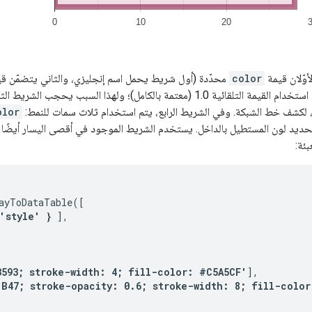
وّلان قيمة
color
محدّدة (أول شريط يحمل اسم إنجليزي، والثاني يتضمّن قيم
ئية 1.0 (معتمة بالكامل)؛ ولهذا السبب يحجب الشريط الثاني الشبكة خلفه. في الشريط الثالث، يتم استخدام
olor
ديد لون المستطيل بالداخل. يستخدم الشريط الموجود في أقصى اليسار أيضًا
بئة:
ayToDataTable([

'style' }
 ],

3593; stroke-width: 4; fill-color: #C5A5CF'
],

1B47; stroke-opacity: 0.6; stroke-width: 8; fill-color