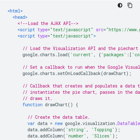
<html>
<head>
<!--Load the AJAX API-->
<script
type
=
"text/javascript"
src
=
"https://www.
<script
type
=
"text/javascript"
>
// Load the Visualization API and the piechart
      google
.
charts
.
load
(
'current'
,
{
'packages'
:[
'co
// Set a callback to run when the Google Visua
      google
.
charts
.
setOnLoadCallback
(
drawChart
);
// Callback that creates and populates a data t
// instantiates the pie chart, passes in the da
// draws it.
function
 drawChart
()
{
// Create the data table.
var
 data 
=
new
 google
.
visualization
.
DataTabl
        data
.
addColumn
(
'string'
,
'Topping'
);
        data
.
addColumn
(
'number'
,
'Slices'
);