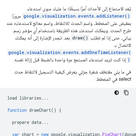
يُعد الاستماع إلى الأحداث أمرًا بسيطًا؛ ما عليك سوى استدعاء
google.visualization.events.addListener()
مرورًا
بمقبض على المخطط، واسم الحدث للالتقاط، واسم معالج لاستدعاءه عند
طرح الحدث. ويمكنك استدعاء هذه الطريقة باستخدام أي مؤشر رسم
بياني، حتى إذا لم تطلب
draw()
بعد. تجدر الإشارة إلى أنه يمكنك
الاتصال بـ
google.visualization.events.addOneTimeListener(
)
إذا كنت تريد استدعاء المستمع مرة واحدة بالضبط قبل إزالة نفسه.
في ما يلي مقتطف شفرة جزئي يعرض كيفية التسجيل لالتقاط حدث
select
في المخطط.
load libraries
...
function
 drawChart
()
{
  prepare data
...
var
 chart 
=
new
 google
.
visualization
.
PieChart
(
docu