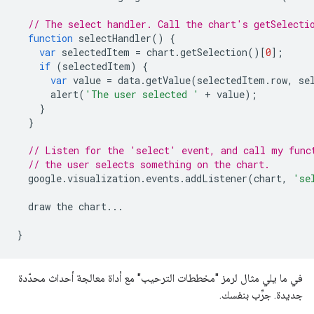
// The select handler. Call the chart's getSelecti
function
 selectHandler
()
{
var
 selectedItem 
=
 chart
.
getSelection
()[
0
];
if
(
selectedItem
)
{
var
 value 
=
 data
.
getValue
(
selectedItem
.
row
,
 se
      alert
(
'The user selected '
+
 value
);
}
}
// Listen for the 'select' event, and call my func
// the user selects something on the chart.
  google
.
visualization
.
events
.
addListener
(
chart
,
'se
  draw the chart
...
}
في ما يلي مثال لرمز "مخططات الترحيب" مع أداة معالجة أحداث محدّدة
جديدة. جرِّب بنفسك.