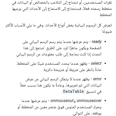
نقرات المستخدمين، أو تحتاج إلى التلاعب بالخصائص أو البيانات في
مخطط رسمته فعلاً، فستحتاج إلى الاستماع إلى الأحداث التي يرميها
المخطط.
تعرض كل الرسوم البيانية بعض أنواع الأحداث. وفي ما يلي الأسباب الأكثر
شيوعًا:
ready
- يتم عرضها عندما يتم رسم الرسم البياني على
الصفحة ويكون جاهزًا للرد على الطرق. استمع إلى هذا
الحدث إذا كنت بحاجة إلى طلب معلومات من الرسم البياني.
select
- يظهر عندما يحدد المستخدم شيئًا على المخطط:
عادةً بالنقر على شريط أو شريحة دائرية.
error
- يظهر عندما لا يتمكن الرسم البياني من عرض
البيانات التي تم تمريرها، وعادةً ما يكون هذا بسبب خطأ
في تنسيق
DataTable
.
onmouseover
و
onmouseout
- يتم عرضها عندما
يحرك المستخدم الماوس فوق عنصر معين من المخطط أو
يوقفه، على التوالي.