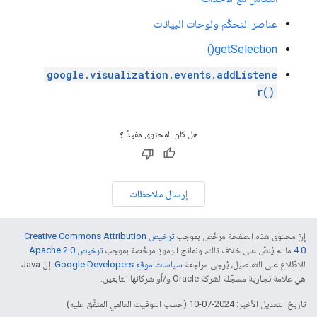
عناصر التحكّم ولوحات البيانات
getSelection()
google.visualization.events.addListene
r()
هل كان المحتوى مفيدًا؟
إرسال ملاحظات
إنّ محتوى هذه الصفحة مرخّص بموجب
ترخيص Creative Commons Attribution
4.0‏
ما لم يُنصّ على خلاف ذلك، ونماذج الرموز مرخّصة بموجب
ترخيص Apache 2.0‏
.
للاطّلاع على التفاصيل، يُرجى مراجعة
سياسات موقع Google Developers‏
. إنّ Java
هي علامة تجارية مسجَّلة لشركة Oracle و/أو شركائها التابعين.
تاريخ التعديل الأخير: 2024-07-10 (حسب التوقيت العالمي المتفَّق عليه)