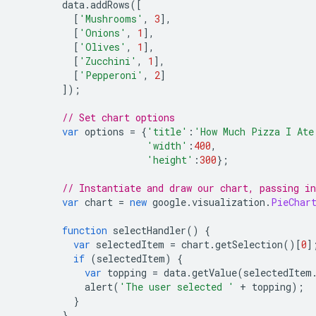
        data
.
addRows
([
[
'Mushrooms'
,
3
],
[
'Onions'
,
1
],
[
'Olives'
,
1
],
[
'Zucchini'
,
1
],
[
'Pepperoni'
,
2
]
]);
// Set chart options
var
 options 
=
{
'title'
:
'How Much Pizza I Ate
'width'
:
400
,
'height'
:
300
};
// Instantiate and draw our chart, passing i
var
 chart 
=
new
 google
.
visualization
.
PieChar
function
 selectHandler
()
{
var
 selectedItem 
=
 chart
.
getSelection
()[
0
]
if
(
selectedItem
)
{
var
 topping 
=
 data
.
getValue
(
selectedItem
            alert
(
'The user selected '
+
 topping
);
}
}