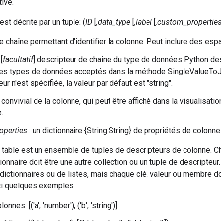
tive.
st décrite par un tuple: (
ID
[
,data_type
[
,label
[
,custom_propertie
de chaîne permettant d'identifier la colonne. Peut inclure des esp
 [
facultatif
] descripteur de chaîne du type de données Python de
des types de données acceptés dans la méthode SingleValueToJS()
ur n'est spécifiée, la valeur par défaut est "string".
convivial de la colonne, qui peut être affiché dans la visualisation.
e.
operties
: un dictionnaire {String:String} de propriétés de colonn
table est un ensemble de tuples de descripteurs de colonne. Ch
ionnaire doit être une autre collection ou un tuple de descripteur
ictionnaires ou de listes, mais chaque clé, valeur ou membre doi
ici quelques exemples.
onnes: [('a', 'number'), ('b', 'string')]