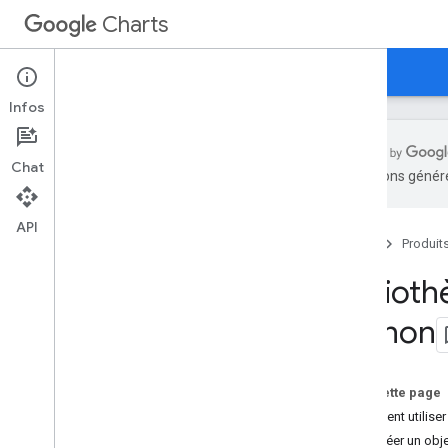
Charts
Accueil
Guides
Référence
Assistance
Infos
Chat
traductions généré
Présentation
API
Accueil
Produit
Bonjour les charts !
Démarrage rapide
Bibliot
Charger la bibliothèque de graphiques
Python
Préparer les données
Personnaliser le graphique
Dessiner le graphique
Sur cette page
Dessiner plusieurs graphiques
Comment utiliser 
1. Créer un obj
Types de graphiques