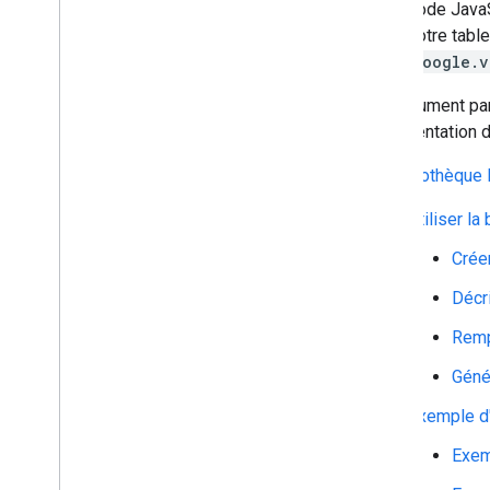
Organigrammes
code JavaS
Graphiques à secteurs
votre tabl
Diagrammes de Sankey
google.v
Graphiques à nuage de points
Ce document par
Graphiques en aires en escalier
documentation d'
Tableaux
Calendrier
La bibliothèque 
Graphiques en arbre
Courbes de tendance
Utiliser la
Graphique Vega
Crée
Graphiques en cascade
Arbres de mots
Décr
Exemples divers
Remp
Comment dessiner des graphiques
Géné
Introduction
Exemple d'
chart
.
draw(
)
Wrapper de graphique
Exem
Ajouter de l'interactivité