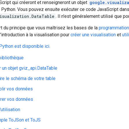
cript qui créeront et renseigneront un objet
google.visualiz
e Python. Vous pouvez ensuite exécuter ce code JavaScript dans 
isualization.DataTable
. Il n'est généralement utilisé que p
t du principe que vous maîtrisez les bases de la
programmation
introduction à la visualisation pour
créer une visualisation
et
uti
Python est disponible ici.
 bibliothèque
r un objet gviz_api.DataTable
ire le schéma de votre table
lir vos données
rer vos données
utilisation
ple ToJSon et ToJS