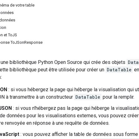
chéma de votre table
 données
 données
tion
n et ToJS
éponse ToJSonResponse
une bibliothèque Python Open Source qui crée des objets
Data
Cette bibliothèque peut être utilisée pour créer un
DataTable
en
:
SON
: si vous hébergez la page qui héberge la visualisation qui
N à transmettre à un constructeur
DataTable
pour la remplir.
 JSON
: si vous n'hébergez pas la page qui héberge la visualisa
de données pour les visualisations externes, vous pouvez cré
re renvoyée en réponse à une requête de données.
vaScript
: vous pouvez afficher la table de données sous form