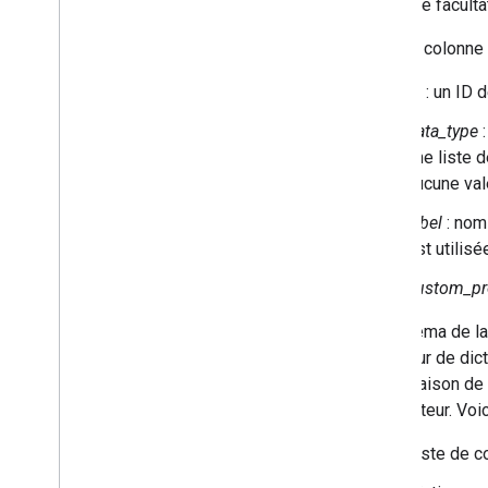
étiquette faculta
Commandes et tableaux de bord
Barres d'outils
Chaque colonne e
Éditeur de graphique
ID
: un ID 
Données du graphique
data_type
:
Tableaux de données et Data
Views
une liste 
Rôles des données
aucune vale
Dates et heures
Connecter votre base de données
label
: nom 
Ingérer des données de graphique à
est utilisé
partir d'autres sources
custom_pr
Ingérer des données à partir de
Google Sheets
Le schéma de la 
Implémenter un nouveau type de
source de données
ou valeur de dict
combinaison de d
descripteur. Vo
Liste de col