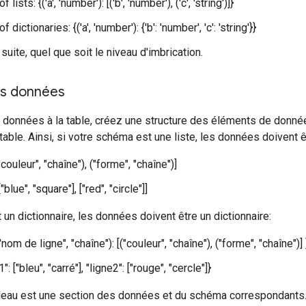
 lists: {('a', 'number'): [('b', 'number'), ('c', 'string')]}
f dictionaries: {('a', 'number'): {'b': 'number', 'c': 'string'}}
 suite, quel que soit le niveau d'imbrication.
es données
s données à la table, créez une structure des éléments de donn
table. Ainsi, si votre schéma est une liste, les données doivent êt
couleur", "chaîne"), ("forme", "chaîne")]
blue", "square"], ["red", "circle"]]
 un dictionnaire, les données doivent être un dictionnaire:
nom de ligne", "chaîne"): [("couleur", "chaîne"), ("forme", "chaîne")] 
": ["bleu", "carré"], "ligne2": ["rouge", "cercle"]}
bleau est une section des données et du schéma correspondants