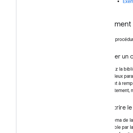
Exem
Utiliser des feuilles de calcul avec des
graphiques
Imprimer les fichiers PNG
Comment ut
Utilisation avancée
Personnaliser des graphiques
Voici la procédu
Options d'axe
Créer un type de graphique
1
.
Créer un 
Réticule
Outils de mise en forme
Importez la bibl
Lignes
utilise deux par
Superpositions
serviront à remp
Points
complètement, ma
Info-bulles
Outils de développement
2
.
Décrire le
Interagir avec les graphiques
Le schéma de la 
Événements
modifiable par l
Animation