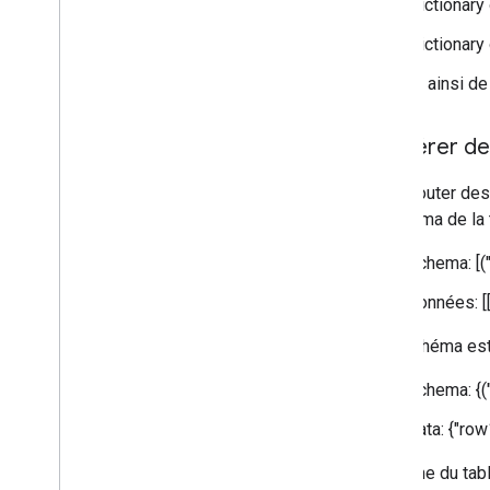
Dictionary of
Dictionary o
Et ainsi de
3
.
Insérer d
Pour ajouter de
le schéma de la 
schema: [("
données: [["
Si le schéma est
schema: {("
data: {"row1
Une ligne du ta