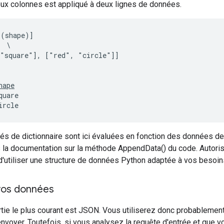
eux colonnes est appliqué à deux lignes de données.
(shape)]

 \       

"square"], ["red", "circle"]]

hape
uare

ircle
lés de dictionnaire sont ici évaluées en fonction des données 
la documentation sur la méthode AppendData() du code. Autoris
'utiliser une structure de données Python adaptée à vos besoin
os données
tie le plus courant est JSON. Vous utiliserez donc probablement
nvoyer. Toutefois, si vous analysez la requête d'entrée et que v