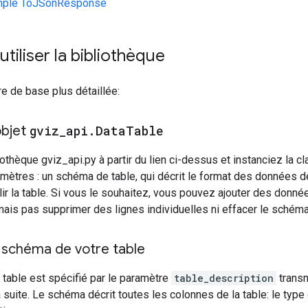
ple ToJSonResponse
iliser la bibliothèque
re de base plus détaillée:
objet
gviz
_
api
.
Data
Table
iothèque gviz_api.py à partir du lien ci-dessus et instanciez la c
amètres : un schéma de table, qui décrit le format des données de
lir la table. Si vous le souhaitez, vous pouvez ajouter des donné
is pas supprimer des lignes individuelles ni effacer le schéma 
 schéma de votre table
table est spécifié par le paramètre
table_description
transm
a suite. Le schéma décrit toutes les colonnes de la table: le typ