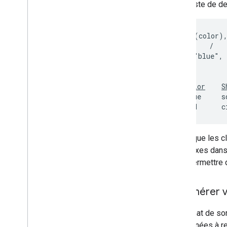
d'une liste de d
Schema:[(color),
            /    
Data: [["blue", 
Table: 

Color
S
      blue     sq
      red      c
Notez que les c
complexes dans 
vous permettre d
4
.
Générer v
Le format de sor
les données à re