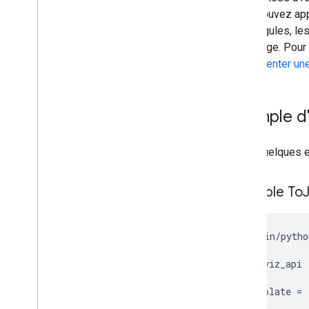
vous pouvez app
des virgules, le
débogage. Pour s
Implémenter un
Exemple d'
Voici quelques e
Exemple To
#!/usr/bin/python
import gviz_api

page_template = 
<html>
