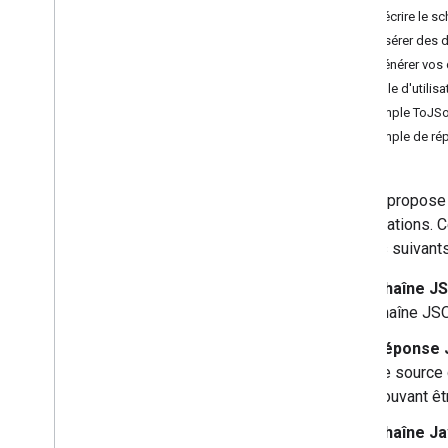
2. Décrire le s
Galerie de graphiques
3. Insérer des
Graphiques d'annotations
4. Générer vos
Graphique en aires
Exemple d'utilisa
Graphiques à barres
Exemple ToJSo
Graphiques à bulles
Exemple de r
Graphiques Agenda
Graphiques en chandeliers japonais
Graphiques à colonnes
Google propose 
Graphiques combinés
visualisations. 
Graphiques de différence
formats suivants
Graphiques en anneau
Diagrammes de Gantt
Chaîne J
Graphique jauge
chaîne JSO
Graphiques géographiques
Réponse
des histogrammes ;
de source 
Intervalles
pouvant êt
Graphiques en courbes
Cartes
Chaîne Ja