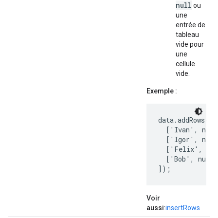
null
ou
une
entrée de
tableau
vide pour
une
cellule
vide.
Exemple :
data.addRows([

  ['Ivan', new 
  ['Igor', new 
  ['Felix', new
  ['Bob', null]
]);
Voir
aussi
:
insertRows