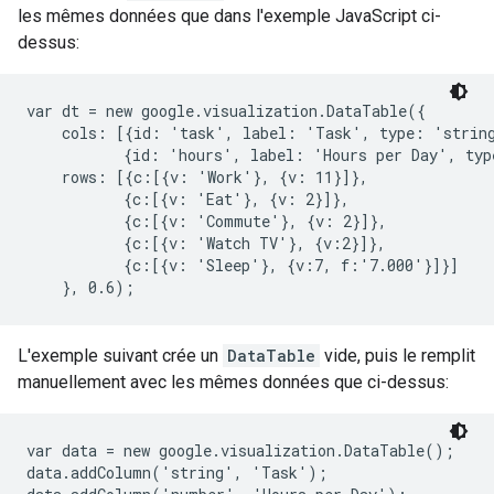
les mêmes données que dans l'exemple JavaScript ci-
dessus:
var dt = new google.visualization.DataTable({

    cols: [{id: 'task', label: 'Task', type: 'string
           {id: 'hours', label: 'Hours per Day', typ
    rows: [{c:[{v: 'Work'}, {v: 11}]},

           {c:[{v: 'Eat'}, {v: 2}]},

           {c:[{v: 'Commute'}, {v: 2}]},

           {c:[{v: 'Watch TV'}, {v:2}]},

           {c:[{v: 'Sleep'}, {v:7, f:'7.000'}]}]

    }, 0.6);
L'exemple suivant crée un
DataTable
vide, puis le remplit
manuellement avec les mêmes données que ci-dessus:
var data = new google.visualization.DataTable();

data.addColumn('string', 'Task');
