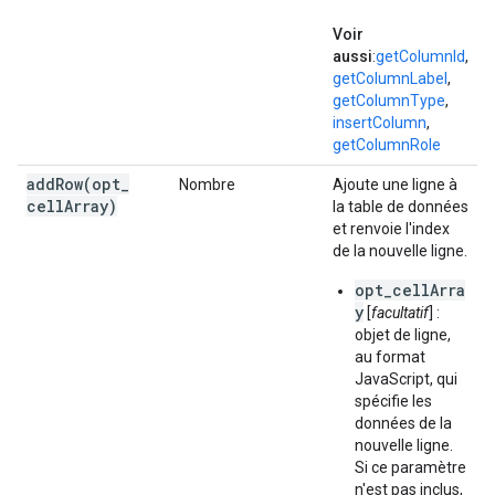
Voir
aussi
:
getColumnId
,
getColumnLabel
,
getColumnType
,
insertColumn
,
getColumnRole
addRow(
opt
_
Nombre
Ajoute une ligne à
cell
Array)
la table de données
et renvoie l'index
de la nouvelle ligne.
opt_cellArra
y
[
facultatif
] :
objet de ligne,
au format
JavaScript, qui
spécifie les
données de la
nouvelle ligne.
Si ce paramètre
n'est pas inclus,