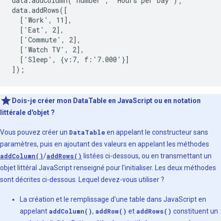
data.addColumn('number', 'Hours per Day');

data.addRows([

  ['Work', 11],

  ['Eat', 2],

  ['Commute', 2],

  ['Watch TV', 2],

  ['Sleep', {v:7, f:'7.000'}]

]);
Dois-je créer mon DataTable en JavaScript ou en notation
littérale d'objet ?
Vous pouvez créer un
DataTable
en appelant le constructeur sans
paramètres, puis en ajoutant des valeurs en appelant les méthodes
addColumn()
/
addRows()
listées ci-dessous, ou en transmettant un
objet littéral JavaScript renseigné pour l'initialiser. Les deux méthodes
sont décrites ci-dessous. Lequel devez-vous utiliser ?
La création et le remplissage d'une table dans JavaScript en
appelant
addColumn()
,
addRow()
et
addRows()
constituent un