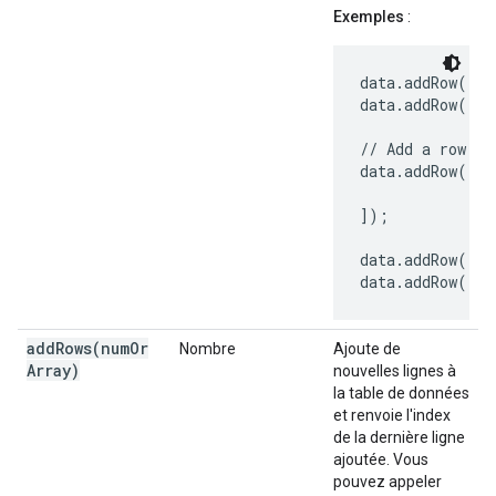
Exemples
:
data.addRow(); 
data.addRow(['H
// Add a row wi
data.addRow(['H
               
]);

data.addRow(['C
data.addRow(['C
addRows(
num
Or
Nombre
Ajoute de
Array)
nouvelles lignes à
la table de données
et renvoie l'index
de la dernière ligne
ajoutée. Vous
pouvez appeler