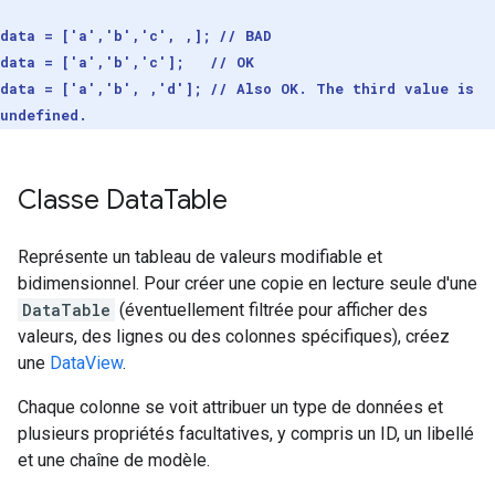
data = ['a','b','c', ,]; // BAD
data = ['a','b','c']; // OK
data = ['a','b', ,'d']; // Also OK. The third value is
undefined.
Classe Data
Table
Représente un tableau de valeurs modifiable et
bidimensionnel. Pour créer une copie en lecture seule d'une
DataTable
(éventuellement filtrée pour afficher des
valeurs, des lignes ou des colonnes spécifiques), créez
une
DataView
.
Chaque colonne se voit attribuer un type de données et
plusieurs propriétés facultatives, y compris un ID, un libellé
et une chaîne de modèle.