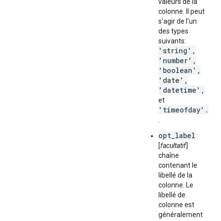
valeurs de la
colonne. Il peut
s'agir de l'un
des types
suivants:
'string',
'number',
'boolean',
'date',
'datetime',
et
'timeofday'.
.
opt_label
:
[
facultatif
]
chaîne
contenant le
libellé de la
colonne. Le
libellé de
colonne est
généralement