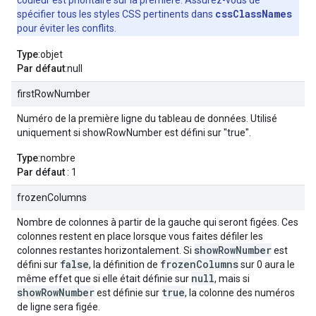
couleur est prioritaire sur la première. Assurez-vous de
cssClassNames
spécifier tous les styles CSS pertinents dans
pour éviter les conflits.
Type
:objet
Par défaut
:null
firstRowNumber
Numéro de la première ligne du tableau de données. Utilisé
uniquement si showRowNumber est défini sur "true".
Type
:nombre
Par défaut
: 1
frozenColumns
Nombre de colonnes à partir de la gauche qui seront figées. Ces
colonnes restent en place lorsque vous faites défiler les
showRowNumber
colonnes restantes horizontalement. Si
est
false
frozenColumns
défini sur
, la définition de
sur 0 aura le
null
même effet que si elle était définie sur
, mais si
showRowNumber
true
est définie sur
, la colonne des numéros
de ligne sera figée.