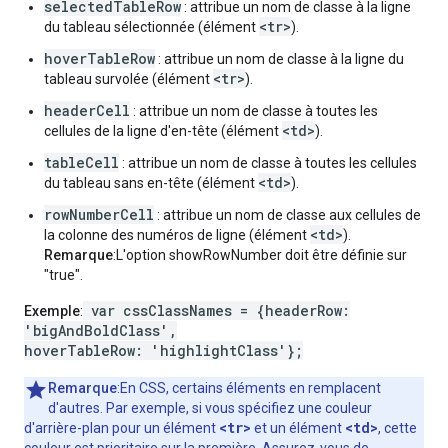
selectedTableRow
: attribue un nom de classe à la ligne
<tr>
du tableau sélectionnée (élément
).
hoverTableRow
: attribue un nom de classe à la ligne du
<tr>
tableau survolée (élément
).
headerCell
: attribue un nom de classe à toutes les
<td>
cellules de la ligne d'en-tête (élément
).
tableCell
: attribue un nom de classe à toutes les cellules
<td>
du tableau sans en-tête (élément
).
rowNumberCell
: attribue un nom de classe aux cellules de
<td>
la colonne des numéros de ligne (élément
).
Remarque
:L'option showRowNumber doit être définie sur
"true".
var cssClassNames = {headerRow:
Exemple
:
'bigAndBoldClass',
hoverTableRow: 'highlightClass'};
Remarque
:En CSS, certains éléments en remplacent
d'autres. Par exemple, si vous spécifiez une couleur
<tr>
<td>
d'arrière-plan pour un élément
et un élément
, cette