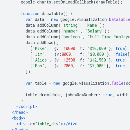
      google
.
charts
.
setOnLoadCallback
(
drawTable
);
function
 drawTable
()
{
var
 data 
=
new
 google
.
visualization
.
DataTabl
        data
.
addColumn
(
'string'
,
'Name'
);
        data
.
addColumn
(
'number'
,
'Salary'
);
        data
.
addColumn
(
'boolean'
,
'Full Time Employ
        data
.
addRows
([
[
'Mike'
,
{
v
:
10000
,
 f
:
'$10,000'
},
true
],
[
'Jim'
,
{
v
:
8000
,
   f
:
'$8,000'
},
false
]
[
'Alice'
,
{
v
:
12500
,
 f
:
'$12,500'
},
true
],
[
'Bob'
,
{
v
:
7000
,
  f
:
'$7,000'
},
true
]
]);
var
 table 
=
new
 google
.
visualization
.
Table
(
d
        table
.
draw
(
data
,
{
showRowNumber
:
true
,
 width
}
</script>
</head>
<body>
<div
id
=
"table_div"
></div>
</body>