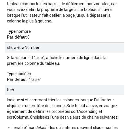
tableau comporte des barres de défilement horizontales, car
vous avez défini la propriété de largeur. Le tableau s'ouvre
lorsque l'utilisateur fait défiler la page jusqu'à dépasser la
colonne la plus à gauche.
Type
:nombre
Par défaut
:0
showRowNumber
Si la valeur est "true", affiche le numéro de ligne dans la
première colonne du tableau.
Type
:booléen
Par défaut
: "false"
trier
Indique si et comment trier les colonnes lorsque l'utilisateur
clique sur un en-tête de colonne. Si le tri est activé, envisagez
également de définir les propriétés sortAscending et
sortColumn. Choisissez l'une des valeurs de chaîne suivantes:
'enable' [
par défaut
] : les utilisateurs peuvent cliquer sur les