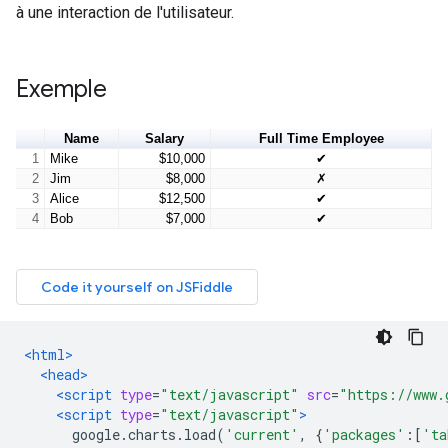
à une interaction de l'utilisateur.
Exemple
<html>
<head>
<script
type
=
"text/javascript"
src
=
"https://www.
<script
type
=
"text/javascript"
>
      google
.
charts
.
load
(
'current'
,
{
'packages'
:[
'ta