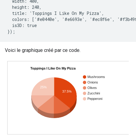
  width: 400,

  height: 240,

  title: 'Toppings I Like On My Pizza',

  colors: ['#e0440e', '#e6693e', '#ec8f6e', '#f3b49f
  is3D: true

Voici le graphique créé par ce code.