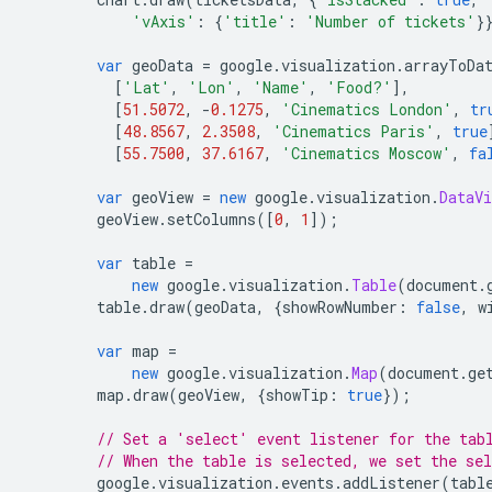
'vAxis'
:
{
'title'
:
'Number of tickets'
}
var
 geoData 
=
 google
.
visualization
.
arrayToDa
[
'Lat'
,
'Lon'
,
'Name'
,
'Food?'
],
[
51.5072
,
-
0.1275
,
'Cinematics London'
,
tr
[
48.8567
,
2.3508
,
'Cinematics Paris'
,
true
[
55.7500
,
37.6167
,
'Cinematics Moscow'
,
fa
var
 geoView 
=
new
 google
.
visualization
.
DataVi
        geoView
.
setColumns
([
0
,
1
]);
var
 table 
=
new
 google
.
visualization
.
Table
(
document
.
        table
.
draw
(
geoData
,
{
showRowNumber
:
false
,
 w
var
 map 
=
new
 google
.
visualization
.
Map
(
document
.
ge
        map
.
draw
(
geoView
,
{
showTip
:
true
});
// Set a 'select' event listener for the tab
// When the table is selected, we set the se
        google
.
visualization
.
events
.
addListener
(
tabl