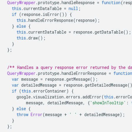
QueryWrapper
.
prototype
.
handleResponse 
=
function
(
res
this
.
currentDataTable 
=
null
;
if
(
response
.
isError
())
{
this
.
handleErrorResponse
(
response
);
}
else
{
this
.
currentDataTable 
=
 response
.
getDataTable
();
this
.
draw
();
}
};
/** Handles a query response error returned by the d
QueryWrapper
.
prototype
.
handleErrorResponse 
=
functio
var
 message 
=
 response
.
getMessage
();
var
 detailedMessage 
=
 response
.
getDetailedMessage
(
if
(
this
.
errorContainer
)
{
    google
.
visualization
.
errors
.
addError
(
this
.
errorC
        message
,
 detailedMessage
,
{
'showInTooltip'
:
}
else
{
throw
Error
(
message 
+
' '
+
 detailedMessage
);
}
};