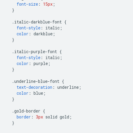
font-size
:
15px
;
}
.
italic-darkblue-font 
{
font-style
:
 italic
;
color
:
 darkblue
;
}
.
italic-purple-font 
{
font-style
:
 italic
;
color
:
 purple
;
}
.
underline-blue-font 
{
text-decoration
:
 underline
;
color
:
 blue
;
}
.
gold-border 
{
border
:
3px
 solid gold
;
}