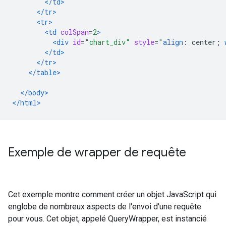
</td>
</tr>
<tr>
<td
colSpan
=
2
>
<div
id
=
"chart_div"
style
=
"
align
:
 center
;
</td>
</tr>
</table>
</body>
</html>
Exemple de wrapper de requête
Cet exemple montre comment créer un objet JavaScript qui
englobe de nombreux aspects de l'envoi d'une requête
pour vous. Cet objet, appelé QueryWrapper, est instancié