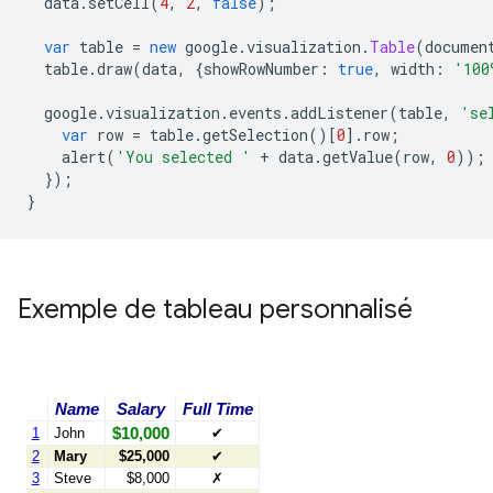
  data
.
setCell
(
4
,
2
,
false
);
var
 table 
=
new
 google
.
visualization
.
Table
(
documen
  table
.
draw
(
data
,
{
showRowNumber
:
true
,
 width
:
'100
  google
.
visualization
.
events
.
addListener
(
table
,
'se
var
 row 
=
 table
.
getSelection
()[
0
].
row
;
    alert
(
'You selected '
+
 data
.
getValue
(
row
,
0
));
});
}
Exemple de tableau personnalisé