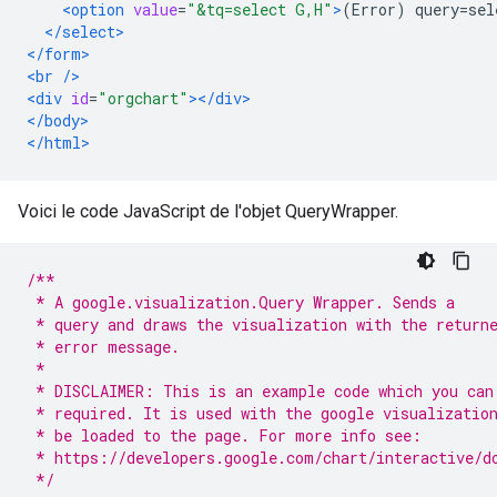
<option
value
=
"&tq=select G,H"
>
(Error) query=sel
</select>
</form>
<br
/>
<div
id
=
"orgchart"
></div>
</body>
</html>
Voici le code JavaScript de l'objet QueryWrapper.
/**
 * A google.visualization.Query Wrapper. Sends a
 * query and draws the visualization with the return
 * error message.
 *
 * DISCLAIMER: This is an example code which you can
 * required. It is used with the google visualizatio
 * be loaded to the page. For more info see:
 * https://developers.google.com/chart/interactive/d
 */