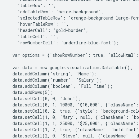
    'tableRow': '',
    'oddTableRow': 'beige-background',
    'selectedTableRow': 'orange-background large-fon
    'hoverTableRow': '',
    'headerCell': 'gold-border',
    'tableCell': '',
    'rowNumberCell': 'underline-blue-font'};
  var options = {'showRowNumber': true, 'allowHtml':
  var data = new google.visualization.DataTable();
  data.addColumn('string', 'Name');
  data.addColumn('number', 'Salary');
  data.addColumn('boolean', 'Full Time');
  data.addRows(5);
  data.setCell(0, 0, 'John');
  data.setCell(0, 1, 10000, '$10,000', {'className':
  data.setCell(0, 2, true, {'style': 'background-co
  data.setCell(1, 0, 'Mary', null, {'className': 'b
  data.setCell(1, 1, 25000, '$25,000', {'className':
  data.setCell(1, 2, true, {'className': 'bold-font
  data.setCell(2, 0, 'Steve', null, {'className': '