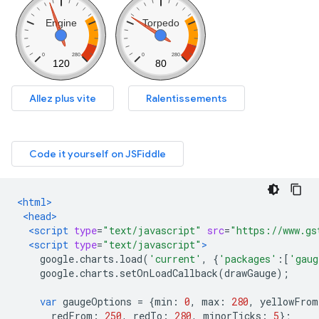
<html>
<head>
<script
type
=
"text/javascript"
src
=
"https://www.gs
<script
type
=
"text/javascript"
>
    google
.
charts
.
load
(
'current'
,
{
'packages'
:[
'gaug
    google
.
charts
.
setOnLoadCallback
(
drawGauge
);
var
 gaugeOptions 
=
{
min
:
0
,
 max
:
280
,
 yellowFrom
      redFrom
:
250
,
 redTo
:
280
,
 minorTicks
:
5
};