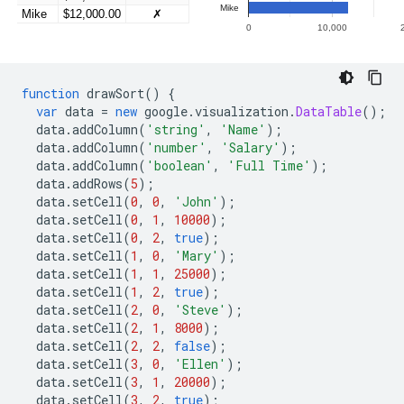
function
 drawSort
()
{
var
 data 
=
new
 google
.
visualization
.
DataTable
();
  data
.
addColumn
(
'string'
,
'Name'
);
  data
.
addColumn
(
'number'
,
'Salary'
);
  data
.
addColumn
(
'boolean'
,
'Full Time'
);
  data
.
addRows
(
5
);
  data
.
setCell
(
0
,
0
,
'John'
);
  data
.
setCell
(
0
,
1
,
10000
);
  data
.
setCell
(
0
,
2
,
true
);
  data
.
setCell
(
1
,
0
,
'Mary'
);
  data
.
setCell
(
1
,
1
,
25000
);
  data
.
setCell
(
1
,
2
,
true
);
  data
.
setCell
(
2
,
0
,
'Steve'
);
  data
.
setCell
(
2
,
1
,
8000
);
  data
.
setCell
(
2
,
2
,
false
);
  data
.
setCell
(
3
,
0
,
'Ellen'
);
  data
.
setCell
(
3
,
1
,
20000
);
  data
.
setCell
(
3
,
2
,
true
);