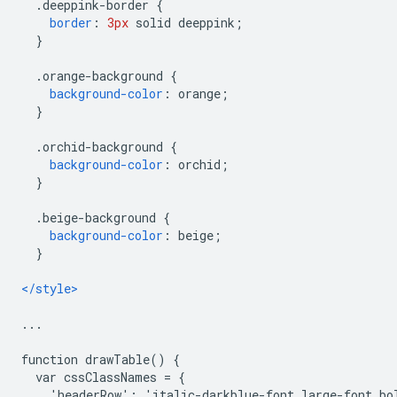
.
deeppink-border 
{
border
:
3px
 solid deeppink
;
}
.
orange-background 
{
background-color
:
 orange
;
}
.
orchid-background 
{
background-color
:
 orchid
;
}
.
beige-background 
{
background-color
:
 beige
;
}
</style>
...
function drawTable() {
  var cssClassNames = {
    'headerRow': 'italic-darkblue-font large-font bo