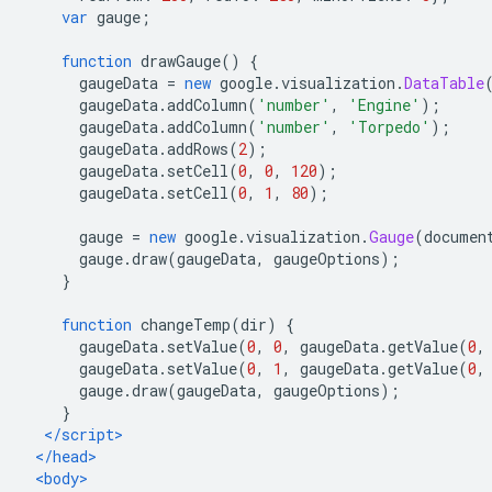
var
 gauge
;
function
 drawGauge
()
{
      gaugeData 
=
new
 google
.
visualization
.
DataTable
      gaugeData
.
addColumn
(
'number'
,
'Engine'
);
      gaugeData
.
addColumn
(
'number'
,
'Torpedo'
);
      gaugeData
.
addRows
(
2
);
      gaugeData
.
setCell
(
0
,
0
,
120
);
      gaugeData
.
setCell
(
0
,
1
,
80
);
      gauge 
=
new
 google
.
visualization
.
Gauge
(
documen
      gauge
.
draw
(
gaugeData
,
 gaugeOptions
);
}
function
 changeTemp
(
dir
)
{
      gaugeData
.
setValue
(
0
,
0
,
 gaugeData
.
getValue
(
0
,
      gaugeData
.
setValue
(
0
,
1
,
 gaugeData
.
getValue
(
0
,
      gauge
.
draw
(
gaugeData
,
 gaugeOptions
);
}
</script>
</head>
<body>