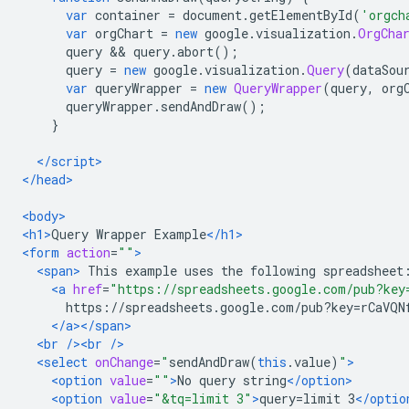
var
 container 
=
 document
.
getElementById
(
'orgch
var
 orgChart 
=
new
 google
.
visualization
.
OrgCha
      query 
&&
 query
.
abort
();
      query 
=
new
 google
.
visualization
.
Query
(
dataSou
var
 queryWrapper 
=
new
QueryWrapper
(
query
,
 org
      queryWrapper
.
sendAndDraw
();
}
</script>
</head>
<body>
<h1>
Query Wrapper Example
</h1>
<form
action
=
""
>
<span>
 This example uses the following spreadsheet
<a
href
=
"https://spreadsheets.google.com/pub?key
      https://spreadsheets.google.com/pub?key=rCaVQN
</a></span>
<br
/><br
/>
<select
onChange
=
"
sendAndDraw
(
this
.
value
)
"
>
<option
value
=
""
>
No query string
</option>
<option
value
=
"&tq=limit 3"
>
query=limit 3
</optio