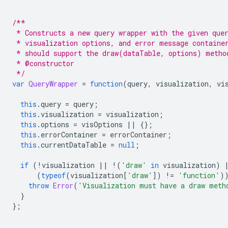
/**
 * Constructs a new query wrapper with the given que
 * visualization options, and error message containe
 * should support the draw(dataTable, options) metho
 * @constructor
 */
var
QueryWrapper
=
function
(
query
,
 visualization
,
 vi
this
.
query 
=
 query
;
this
.
visualization 
=
 visualization
;
this
.
options 
=
 visOptions 
||
{};
this
.
errorContainer 
=
 errorContainer
;
this
.
currentDataTable 
=
null
;
if
(!
visualization 
||
!(
'draw'
in
 visualization
)
(
typeof
(
visualization
[
'draw'
])
!=
'function'
)
throw
Error
(
'Visualization must have a draw meth
}
};