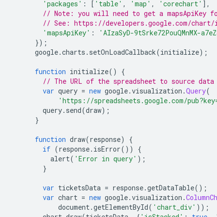
'packages'
:
[
'table'
,
'map'
,
'corechart'
],
// Note: you will need to get a mapsApiKey f
// See: https://developers.google.com/chart/
'mapsApiKey'
:
'AIzaSyD-9tSrke72PouQMnMX-a7e
});
      google
.
charts
.
setOnLoadCallback
(
initialize
);
function
 initialize
()
{
// The URL of the spreadsheet to source data
var
 query 
=
new
 google
.
visualization
.
Query
(
'https://spreadsheets.google.com/pub?key
        query
.
send
(
draw
);
}
function
 draw
(
response
)
{
if
(
response
.
isError
())
{
          alert
(
'Error in query'
);
}
var
 ticketsData 
=
 response
.
getDataTable
();
var
 chart 
=
new
 google
.
visualization
.
ColumnC
            document
.
getElementById
(
'chart_div'
));
        chart
.
draw
(
ticketsData
,
{
'isStacked'
:
true
,