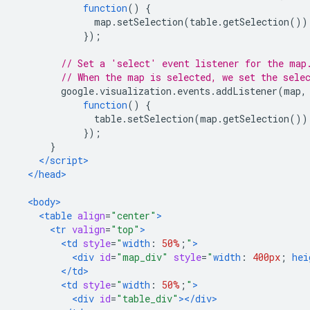
function
()
{
              map
.
setSelection
(
table
.
getSelection
())
});
// Set a 'select' event listener for the map
// When the map is selected, we set the sele
        google
.
visualization
.
events
.
addListener
(
map
,
function
()
{
              table
.
setSelection
(
map
.
getSelection
())
});
}
</script>
</head>
<body>
<table
align
=
"center"
>
<tr
valign
=
"top"
>
<td
style
=
"
width
:
50%
;
"
>
<div
id
=
"map_div"
style
=
"
width
:
400px
;
hei
</td>
<td
style
=
"
width
:
50%
;
"
>
<div
id
=
"table_div"
></div>