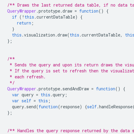
/** Draws the last returned data table, if no data t
QueryWrapper
.
prototype
.
draw 
=
function
()
{
if
(!
this
.
currentDataTable
)
{
return
;
}
this
.
visualization
.
draw
(
this
.
currentDataTable
,
thi
};
/**
 * Sends the query and upon its return draws the vis
 * If the query is set to refresh then the visualiza
 * each refresh.
 */
QueryWrapper
.
prototype
.
sendAndDraw 
=
function
()
{
var
 query 
=
this
.
query
;
var
self
=
this
;
  query
.
send
(
function
(
response
)
{
self
.
handleResponse
};
/** Handles the query response returned by the data 