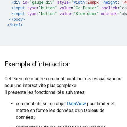
<div
id
=
"gauge_div"
style
=
"
width
:
280px
;
height
:
14
<input
type
=
"button"
value
=
"Go Faster"
onclick
=
"
ch
<input
type
=
"button"
value
=
"Slow down"
onclick
=
"
ch
</body>
</html>
Exemple d'interaction
Cet exemple montre comment combiner des visualisations
pour une interactivité plus complexe.
Il présente les fonctionnalités suivantes:
comment utiliser un objet
DataView
pour limiter et
mettre en forme les données d'un tableau de
données ;