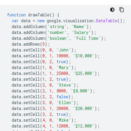
function
 drawTable
()
{
var
 data 
=
new
 google
.
visualization
.
DataTable
();
  data
.
addColumn
(
'string'
,
'Name'
);
  data
.
addColumn
(
'number'
,
'Salary'
);
  data
.
addColumn
(
'boolean'
,
'Full Time'
);
  data
.
addRows
(
5
);
  data
.
setCell
(
0
,
0
,
'John'
);
  data
.
setCell
(
0
,
1
,
10000
,
'$10,000'
);
  data
.
setCell
(
0
,
2
,
true
);
  data
.
setCell
(
1
,
0
,
'Mary'
);
  data
.
setCell
(
1
,
1
,
25000
,
'$25,000'
);
  data
.
setCell
(
1
,
2
,
true
);
  data
.
setCell
(
2
,
0
,
'Steve'
);
  data
.
setCell
(
2
,
1
,
8000
,
'$8,000'
);
  data
.
setCell
(
2
,
2
,
false
);
  data
.
setCell
(
3
,
0
,
'Ellen'
);
  data
.
setCell
(
3
,
1
,
20000
,
'$20,000'
);
  data
.
setCell
(
3
,
2
,
true
);
  data
.
setCell
(
4
,
0
,
'Mike'
);
  data
.
setCell
(
4
,
1
,
12000
,
'$12,000'
);