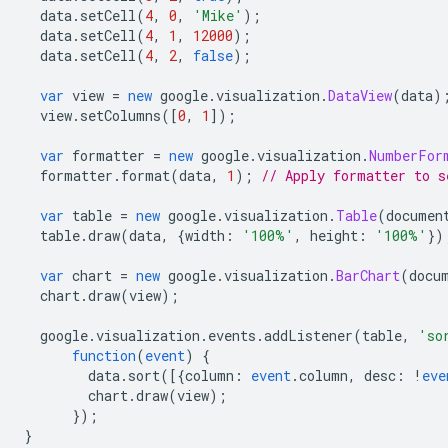
  data
.
setCell
(
4
,
0
,
'Mike'
);
  data
.
setCell
(
4
,
1
,
12000
);
  data
.
setCell
(
4
,
2
,
false
);
var
 view 
=
new
 google
.
visualization
.
DataView
(
data
)
  view
.
setColumns
([
0
,
1
]);
var
 formatter 
=
new
 google
.
visualization
.
NumberFor
  formatter
.
format
(
data
,
1
);
// Apply formatter to s
var
 table 
=
new
 google
.
visualization
.
Table
(
documen
  table
.
draw
(
data
,
{
width
:
'100%'
,
 height
:
'100%'
})
var
 chart 
=
new
 google
.
visualization
.
BarChart
(
docu
  chart
.
draw
(
view
);
  google
.
visualization
.
events
.
addListener
(
table
,
'so
function
(
event
)
{
        data
.
sort
([{
column
:
event
.
column
,
 desc
:
!
eve
        chart
.
draw
(
view
);
});
}