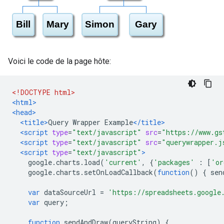
Voici le code de la page hôte:
<!DOCTYPE html>
<html>
<head>
<title>
Query Wrapper Example
</title>
<script
type
=
"text/javascript"
src
=
"https://www.gs
<script
type
=
"text/javascript"
src
=
"querywrapper.j
<script
type
=
"text/javascript"
>
    google
.
charts
.
load
(
'current'
,
{
'packages'
:
[
'or
    google
.
charts
.
setOnLoadCallback
(
function
()
{
 sen
var
 dataSourceUrl 
=
'https://spreadsheets.google
var
 query
;
function
 sendAndDraw
(
queryString
)
{