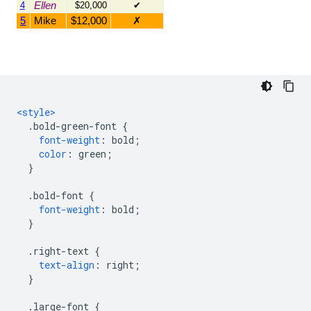
<style>
.
bold-green-font 
{
font-weight
:
 bold
;
color
:
 green
;
}
.
bold-font 
{
font-weight
:
 bold
;
}
.
right-text 
{
text-align
:
 right
;
}
.
large-font 
{