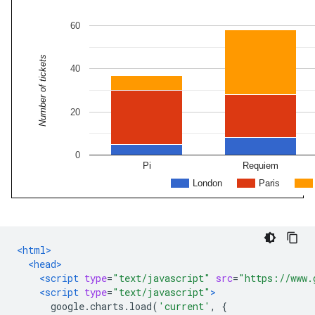
<html>
<head>
<script
type
=
"text/javascript"
src
=
"https://www.
<script
type
=
"text/javascript"
>
      google
.
charts
.
load
(
'current'
,
{