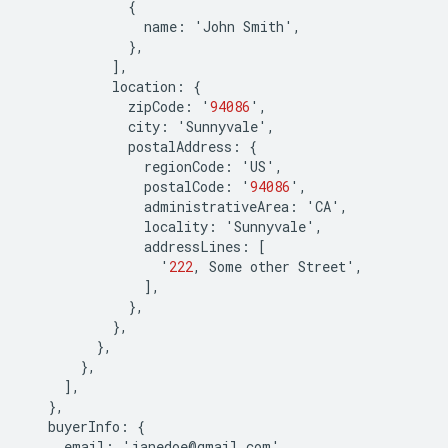
{
name
:
'
John
Smith
'
,
},
],
location
:
{
zipCode
:
'
94086
'
,
city
:
'
Sunnyvale
'
,
postalAddress
:
{
regionCode
:
'
US
'
,
postalCode
:
'
94086
'
,
administrativeArea
:
'
CA
'
,
locality
:
'
Sunnyvale
'
,
addressLines
:
[
'
222
,
Some
other
Street
'
,
],
},
},
},
},
],
},
buyerInfo
:
{
email
:
'
janedoe
@
gmail
.
com
'
,