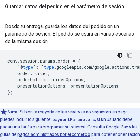
Guardar datos del pedido en el parámetro de sesión
Desde tu entrega, guarda los datos del pedido en un
parámetro de sesión. El pedido se usará en varias escenas
de la misma sesión.
conv
.
session
.
params
.
order
=
{
'@
type
'
:
'
type
.
googleapis
.
com
/
google
.
actions
.
tra
order
:
order
,
orderOptions
:
orderOptions
,
presentationOptions
:
presentationOptions
};
Nota:
Si bien la mayoría de las reservas no requieren un pago,
puedes incluir lo siguiente:
paymentParameters
, si un usuario debe
pagar una tarifa para programar su reserva. Consulta
Google Pay
y las
guías de
pagos administrados por el comercio
para obtener orientación