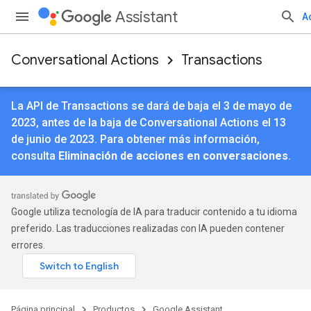
Assistant
A
Conversational Actions
Transactions
La API de Transactions se dará de baja el 3 de mayo de
2023, antes de la baja de Conversational Actions el 13
de junio de 2023. Para obtener más información,
consulta
Eliminación de acciones en conversaciones
.
Google utiliza tecnología de IA para traducir contenido a tu idioma
preferido. Las traducciones realizadas con IA pueden contener
errores.
Página principal
Productos
Google Assistant