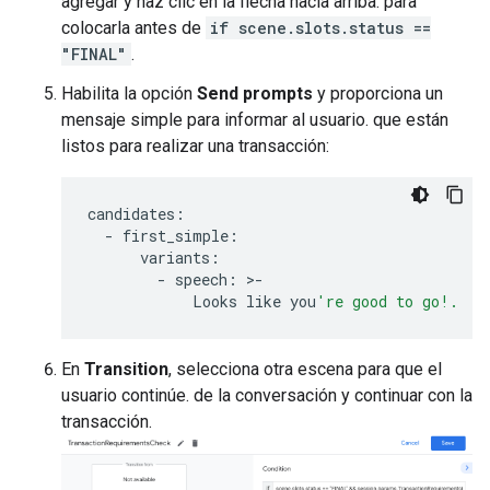
agregar y haz clic en la flecha hacia arriba. para
colocarla antes de
if scene.slots.status ==
"FINAL"
.
Habilita la opción
Send prompts
y proporciona un
mensaje simple para informar al usuario. que están
listos para realizar una transacción:
candidates
:
-
first_simple
:
variants
:
-
speech
:
>
-
Looks
like
you
're good to go!.
En
Transition
, selecciona otra escena para que el
usuario continúe. de la conversación y continuar con la
transacción.