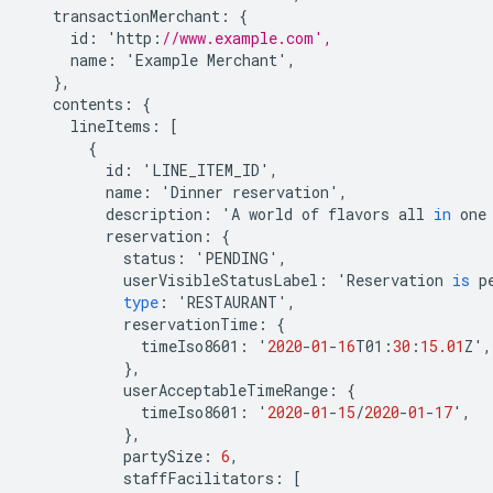
transactionMerchant
:
{
id
:
'
http
:
//www.example.com',
name
:
'
Example
Merchant
'
,
},
contents
:
{
lineItems
:
[
{
id
:
'
LINE_ITEM_ID
'
,
name
:
'
Dinner
reservation
'
,
description
:
'
A
world
of
flavors
all
in
one
reservation
:
{
status
:
'
PENDING
'
,
userVisibleStatusLabel
:
'
Reservation
is
p
type
:
'
RESTAURANT
'
,
reservationTime
:
{
timeIso8601
:
'
2020
-
01
-
16
T01
:
30
:
15.01
Z
'
,
},
userAcceptableTimeRange
:
{
timeIso8601
:
'
2020
-
01
-
15
/
2020
-
01
-
17
'
,
},
partySize
:
6
,
staffFacilitators
:
[