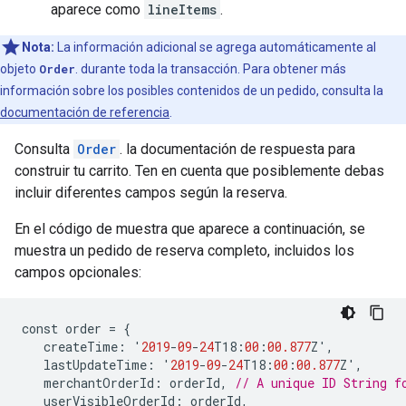
aparece como
lineItems
.
Nota:
La información adicional se agrega automáticamente al
objeto
Order
. durante toda la transacción. Para obtener más
información sobre los posibles contenidos de un pedido, consulta la
documentación de referencia
.
Consulta
Order
. la documentación de respuesta para
construir tu carrito. Ten en cuenta que posiblemente debas
incluir diferentes campos según la reserva.
En el código de muestra que aparece a continuación, se
muestra un pedido de reserva completo, incluidos los
campos opcionales:
const
order
=
{
createTime
:
'
2019
-
09
-
24
T18
:
00
:
00.877
Z
'
,
lastUpdateTime
:
'
2019
-
09
-
24
T18
:
00
:
00.877
Z
'
,
merchantOrderId
:
orderId
,
// A unique ID String f
userVisibleOrderId
:
orderId
,