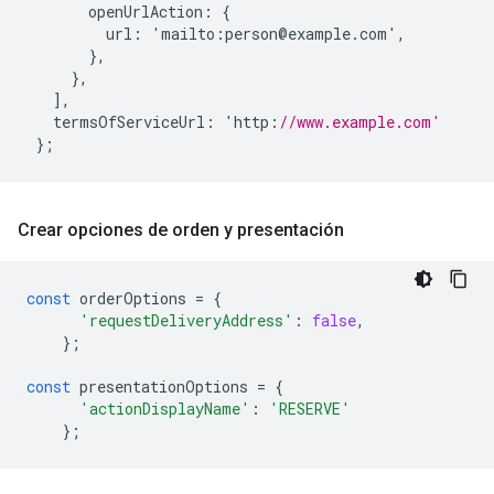
openUrlAction
:
{
url
:
'
mailto
:
person
@
example
.
com
'
,
},
},
],
termsOfServiceUrl
:
'
http
:
//www.example.com'
};
Crear opciones de orden y presentación
const
orderOptions
=
{
'requestDeliveryAddress'
:
false
,
};
const
presentationOptions
=
{
'actionDisplayName'
:
'RESERVE'
};