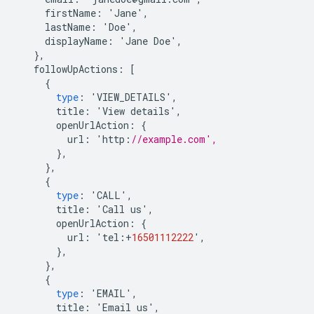
firstName
:
'
Jane
'
,
lastName
:
'
Doe
'
,
displayName
:
'
Jane
Doe
'
,
},
followUpActions
:
[
{
type
:
'
VIEW_DETAILS
'
,
title
:
'
View
details
'
,
openUrlAction
:
{
url
:
'
http
:
//example.com',
},
},
{
type
:
'
CALL
'
,
title
:
'
Call
us
'
,
openUrlAction
:
{
url
:
'
tel
:
+
16501112222
'
,
},
},
{
type
:
'
EMAIL
'
,
title
:
'
Email
us
'
,