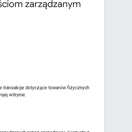
nościom zarządzanym
je transakcje dotyczące towarów fizycznych
ej witrynie.