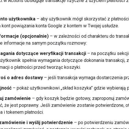
ekt w Actions obsługuje transakcje fizyczne z użyciem płatnośc
:
nto użytkownika
– aby użytkownik mógł skorzystać z płatnośc
 kont powiązania konta Google z kontem w Twojej usłudze.
nformacje (opcjonalnie)
– w zależności od charakteru do transa
ce informacje na samym początku rozmowy:
gania dotyczące weryfikacji transakcji
– na początku sekcji
użytkownik spełnia wymagania dotyczące dokonania transakcji, 
rmacji o płatności przed tworząc koszyki.
oś o adres dostawy
– jeśli transakcja wymaga dostarczenia pr
ejność
– pokaż użytkownikowi „skład koszyka” gdzie wybierają pr
uj zamówienie
– gdy koszyk będzie gotowy, zaproponuj zamów
ć, że jest poprawny. Jeśli zamówienie zostanie potwierdzone,
 i tokenem płatności.
 zamówienie i wyślij potwierdzenie
– po potwierdzeniu zamówie