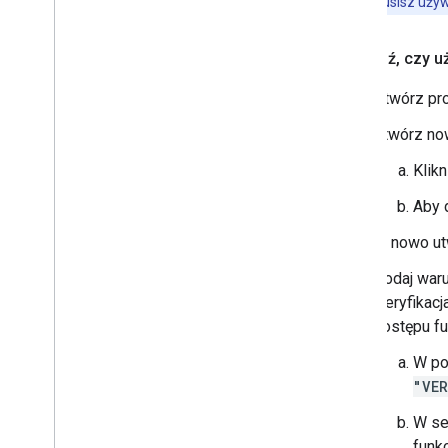
Uwaga:
musisz uży
Sprawdź
,
czy uż
Otwórz pro
Utwórz now
Klikn
Aby 
W nowo utw
Dodaj waru
weryfikacj
dostępu fu
W po
"VER
W se
funkc