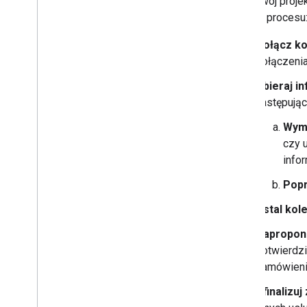
Jeśli Twój proj
takiego procesu
Połącz ko
połączenia
Zbieraj i
następują
Wyma
czy 
info
Popr
Ustal kol
Zapropon
potwierdzi
zamówienia
Sfinalizuj