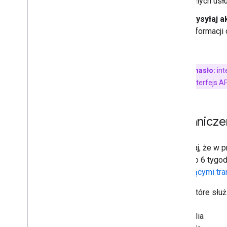
innych usł
Wysyłaj a
informacj
.
Kluczowe hasło:
int
dedykowany interfejs AP
Ogranicze
Pamiętaj, że w 
zająć do 6 tygod
dotyczącymi tra
Akcje, które sł
Australia