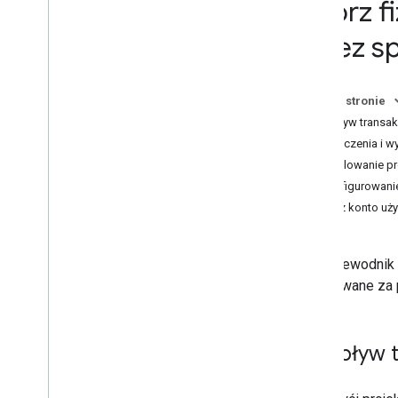
Twórz f
Wskazówki dotyczące wyglądu
przez s
Produkty cyfrowe
Na tej stronie
Przepływ transak
Ograniczenia i 
Kompilowanie pr
Konfigurowanie
Połącz konto uży
Ten przewodnik 
dokonywane za p
Przepływ t