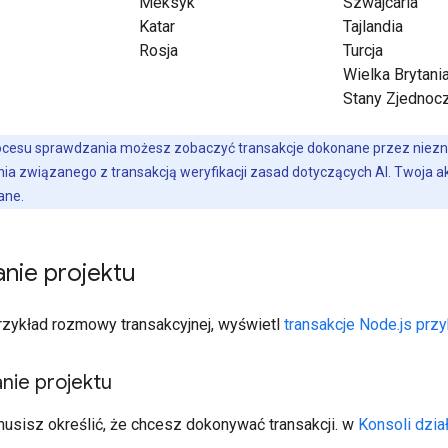
Meksyk
Szwajcaria
Katar
Tajlandia
Rosja
Turcja
Wielka Brytani
Stany Zjednoc
ocesu sprawdzania możesz zobaczyć transakcje dokonane przez niezna
a związanego z transakcją weryfikacji zasad dotyczących AI. Twoja akc
ane.
nie projektu
zykład rozmowy transakcyjnej, wyświetl
transakcje Node.js przy
nie projektu
musisz określić, że chcesz dokonywać transakcji. w
Konsoli dzia