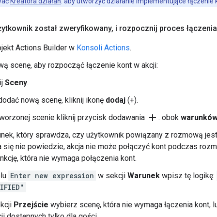
wać
Kreatora działań
. aby utworzyć działanie implementujące łączenie 
ytkownik został zweryfikowany
,
i rozpocznij proces łączenia
jekt Actions Builder w
Konsoli Actions
.
ą scenę, aby rozpocząć łączenie kont w akcji:
ij
Sceny
.
dodać nową scenę, kliknij ikonę
dodaj
(+).
add
orzonej scenie kliknij przycisk dodawania
. obok
warunkó
nek, który sprawdza, czy użytkownik powiązany z rozmową jest
a się nie powiedzie, akcja nie może połączyć kont podczas roz
nkcję, która nie wymaga połączenia kont.
lu
Enter new expression
w sekcji
Warunek
wpisz tę logikę:
IFIED"
kcji
Przejście
wybierz scenę, która nie wymaga łączenia kont, l
ji dostępnych tylko dla gości.