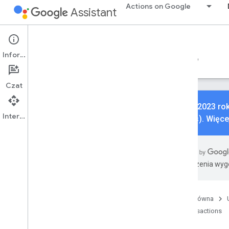
Actions on Google
Assistant
Conversational Actions
Transactions
Informacje
Przewodniki
Materiały referencyjne
Sample
Czat
3 maja 2023 ro
Interfejs API
Actions). Więce
Dla początkujących
Przegląd
Tłumaczenia wyge
Tworzenie transakcji
Produkty fizyczne
Twórz przy użyciu płatności
Strona główna
zarządzanej przez sprzedawcę
Transactions
Tworzenie rezerwacji
Rozwiązywanie problemów