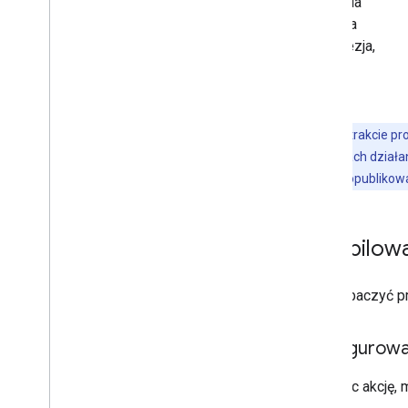
Brazylia
Kanada
Indonezja,
Uwaga:
w trakcie pr
Google w ramach działani
sprawdzone i opublikow
Kompilowa
Aby zobaczyć pr
Konfigurowa
Tworząc akcję, 