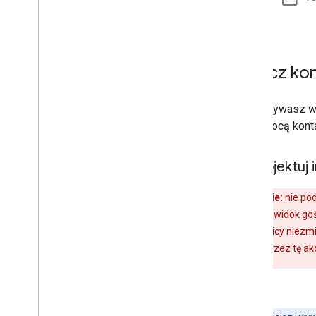
Połącz ko
Jeśli używasz w
za pomocą konta
Zaprojektuj 
Ostrzeżenie:
nie po
użytkownikom widok gości
Jeśli użytkownicy niezm
generowany przez tę akc
.