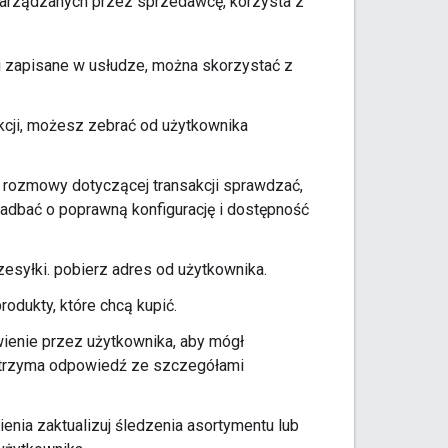
i zarządzanych przez sprzedawcę, korzysta z
i zapisane w usłudze, można skorzystać z
kcji, możesz zebrać od użytkownika
 rozmowy dotyczącej transakcji sprawdzać,
zadbać o poprawną konfigurację i dostępność
zesyłki. pobierz adres od użytkownika.
odukty, które chcą kupić.
ienie przez użytkownika, aby mógł
 otrzyma odpowiedź ze szczegółami
nia zaktualizuj śledzenia asortymentu lub