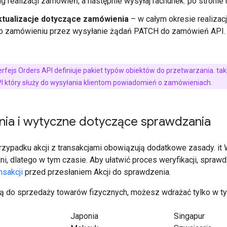
ug realizacji zamówień, a następnie wysyłaj rachunek. po stronie
ktualizacje dotyczące zamówienia
– w całym okresie realiza
i o zamówieniu przez wysyłanie żądań PATCH do zamówień API.
erfejs Orders API definiuje pakiet typów obiektów do przetwarzania. tak
I który służy do wysyłania klientom powiadomień o zamówieniach.
nia i wytyczne dotyczące sprawdzania
przypadku akcji z transakcjami obowiązują dodatkowe zasady. it 
ni, dlatego w tym czasie. Aby ułatwić proces weryfikacji, spra
nsakcji
przed przesłaniem Akcji do sprawdzenia.
użą do sprzedaży towarów fizycznych, możesz wdrażać tylko w tyc
Japonia
Singapur