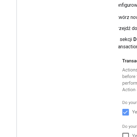
Aby skonfigurowa
Utwórz now
Przejdź d
W sekcji
D
Transactio