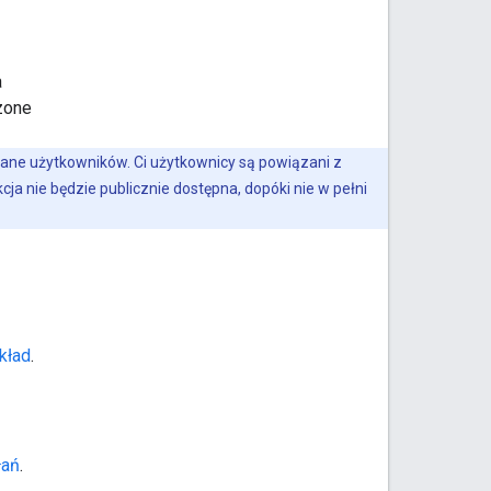
a
zone
ne użytkowników. Ci użytkownicy są powiązani z
ja nie będzie publicznie dostępna, dopóki nie w pełni
kład
.
łań
.