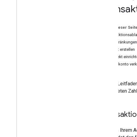
Transak
Gestaltungsrichtlinien
Digitale Waren
Auf dieser Seit
Transaktionsabl
Einschränkungen 
Projekt erstellen
Projekt einrich
Nutzerkonto verk
Dieser Leitfaden
verwalteten Zah
Transaktio
Wenn in Ihrem A