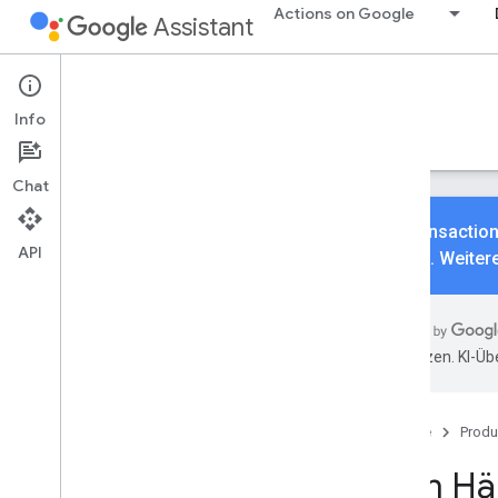
Actions on Google
Assistant
Conversational Actions
Transactions
Info
Leitfäden
Referenz
Beispiele
Chat
Die Transaction
API
werden. Weitere
Grundlagen
Übersicht
übersetzen. KI-Üb
Build-Transaktionen
Sachgüter
Mit von Händlern verwalteten
Startseite
Produ
Zahlungen erstellen
Build-Reservierungen
Vom Hän
Fehlerbehebung