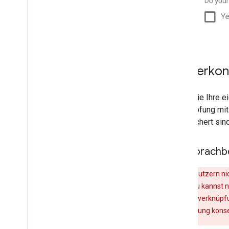
Nutzerkon
Wenn Sie Ihre e
Verknüpfung mit
gespeichert sind
Die Sprachb
Warnung
:Nutzern ni
Stattdessen Du kannst ni
dann die Kontoverknüpfu
Kontoverknüpfung konsequ