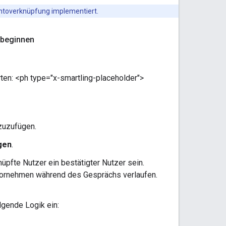
ontoverknüpfung implementiert.
 beginnen
rten: <ph type="x-smartling-placeholder">
zuzufügen.
gen
.
nüpfte Nutzer ein bestätigter Nutzer sein.
 vornehmen während des Gesprächs verlaufen.
lgende Logik ein: