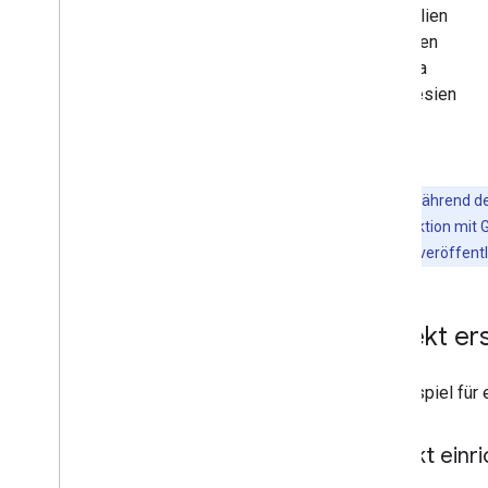
Australien
Brasilien
Kanada
Indonesien
Hinweis
:Während de
Transaktionsaktion mit G
überprüft und veröffentl
Projekt er
Ein Beispiel für
Projekt einr