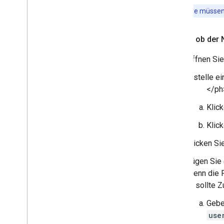
Hinweis:
Sie müsse
Prüfen
,
ob der N
Öffnen Sie
Erstelle e
</ph
Klic
Klic
Klicken Si
Fügen Sie 
Wenn die P
Er sollte Z
Gebe
use