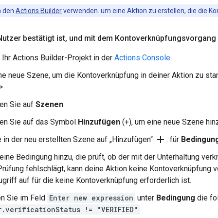
n den
Actions Builder
verwenden. um eine Aktion zu erstellen, die die K
utzer bestätigt ist
,
und mit dem Kontoverknüpfungsvorgang
 Ihr Actions Builder-Projekt in der
Actions Console
.
ine neue Szene, um die Kontoverknüpfung in deiner Aktion zu sta
>
ken Sie auf
Szenen
.
ken Sie auf das Symbol
Hinzufügen
(+), um eine neue Szene hin
add
e in der neu erstellten Szene auf „Hinzufügen“
. für
Bedingun
eine Bedingung hinzu, die prüft, ob der mit der Unterhaltung verk
rüfung fehlschlägt, kann deine Aktion keine Kontoverknüpfung
ugriff auf für die keine Kontoverknüpfung erforderlich ist.
n Sie im Feld
Enter new expression
unter
Bedingung
die fo
r.verificationStatus != "VERIFIED"