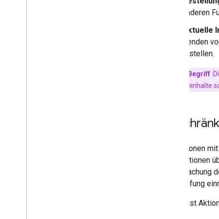
Bestellun
anderen Fu
Aktuelle 
Senden von
erstellen.
Wichtiger Begriff
:D
Einkaufswageninhalte so
Einschränk
Für Aktionen mit
Transaktionen üb
Vereinfachung 
Überprüfung einr
Du kannst Aktio