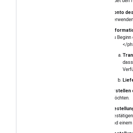
verwendet den f
Konto de
verwenden 
Informati
zu Beginn 
</ph
Tran
dass 
Verf
Lief
Erstellen
möchten.
Bestellun
bestätigen
und einem