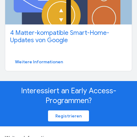
4 Matter-kompatible Smart-Home-
Updates von Google
Weitere Informationen
Interessiert an Early Access-
Programmen?
Registrieren