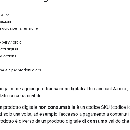
na
sazioni
e guida per la revisione
p per Android
otti digitali
to Actions
e
ve API per prodotti digitali
ega come aggiungere transazioni digitali al tuo account Azione, 
itali non consumabili.
un prodotto digitale
non consumabile
è un codice SKU (codice id
i solo una volta, ad esempio l'accesso a pagamento a contenuti ag
rodotto è diverso da un prodotto digitale
di consumo
valido che 