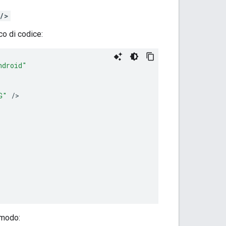
/>
o di codice:
ndroid"
G"
/
>

 modo: