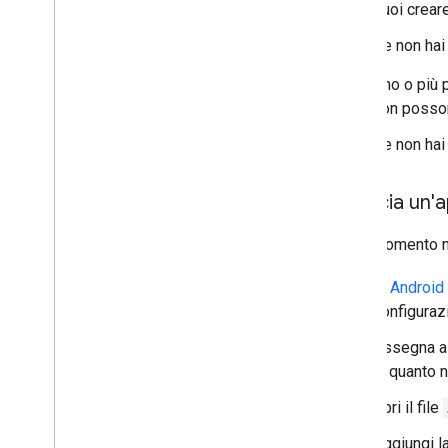
puoi crear
Se non hai
Uno o più p
non posson
Se non hai 
Associa un'
Se al momento no
In
Android
configuraz
Assegna a
in quanto 
Apri il file
Aggiungi l