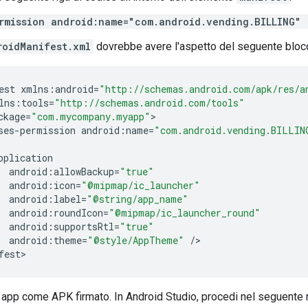
rmission android:name="com.android.vending.BILLING" 
roidManifest.xml
dovrebbe avere l'aspetto del seguente blocc
est
xmlns
:
android
=
"http://schemas.android.com/apk/res/a
lns
:
tools
=
"http://schemas.android.com/tools"
ckage
=
"com.mycompany.myapp"
ses
-
permission
android
:
name
=
"com.android.vending.BILLIN
pplication
android
:
allowBackup
=
"true"
android
:
icon
=
"@mipmap/ic_launcher"
android
:
label
=
"@string/app_name"
android
:
roundIcon
=
"@mipmap/ic_launcher_round"
android
:
supportsRtl
=
"true"
android
:
theme
=
"@style/AppTheme"
/
>

fest
a app come APK firmato. In Android Studio, procedi nel seguente