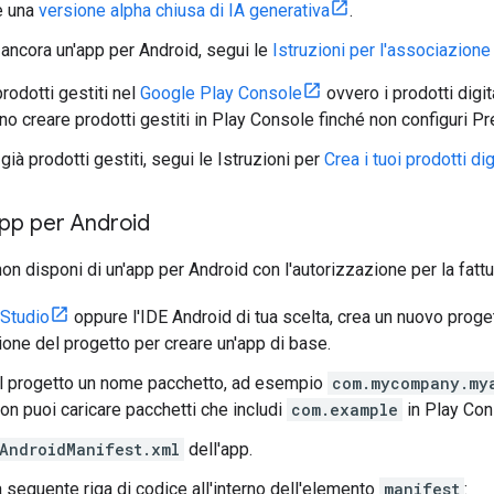
e una
versione alpha chiusa di IA generativa
.
 ancora un'app per Android, segui le
Istruzioni per l'associazione
rodotti gestiti nel
Google Play Console
ovvero i prodotti digit
o creare prodotti gestiti in Play Console finché non configuri Pr
già prodotti gestiti, segui le Istruzioni per
Crea i tuoi prodotti dig
app per Android
n disponi di un'app per Android con l'autorizzazione per la fatt
 Studio
oppure l'IDE Android di tua scelta, crea un nuovo proget
ione del progetto per creare un'app di base.
l progetto un nome pacchetto, ad esempio
com.mycompany.my
non puoi caricare pacchetti che includi
com.example
in Play Con
AndroidManifest.xml
dell'app.
a seguente riga di codice all'interno dell'elemento
manifest
: