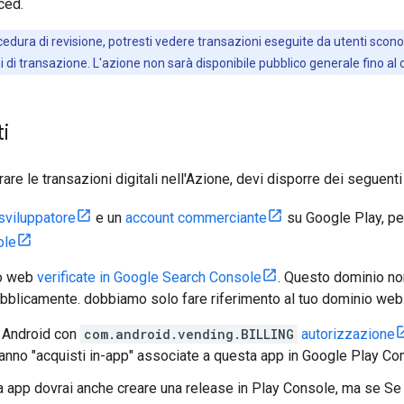
ced.
edura di revisione, potresti vedere transazioni eseguite da utenti sconos
oni di transazione. L'azione non sarà disponibile pubblico generale fino a
i
are le transazioni digitali nell'Azione, devi disporre dei seguenti 
sviluppatore
e un
account commerciante
su Google Play, per 
ole
o web
verificate in Google Search Console
. Questo dominio no
ubblicamente. dobbiamo solo fare riferimento al tuo dominio web
 Android con
com.android.vending.BILLING
autorizzazione
aranno "acquisti in-app" associate a questa app in Google Play Co
 app dovrai anche creare una release in Play Console, ma se Se p