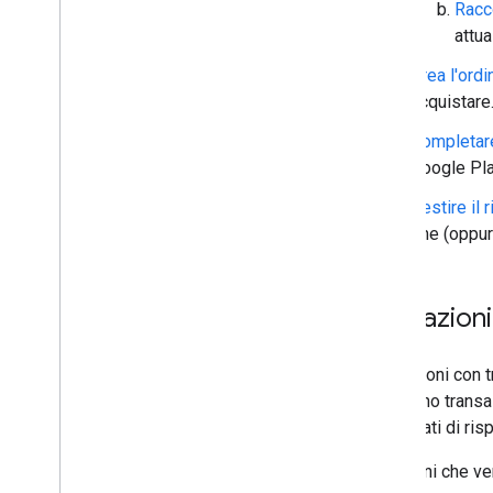
Racco
attua
Crea l'ordi
acquistare
Completare
Google Pla
Gestire il r
fine (oppur
Limitazioni
Alle Azioni con 
includono transaz
assicurati di ris
Le azioni che ve