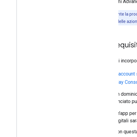
di Gemini Advan
Nota:
durante la proc
di di revisione delle azi
Prerequisit
Prima di incorpor
R
account 
Play Cons
Un domini
lanciato p
Un'app per
digitali s
Con questa