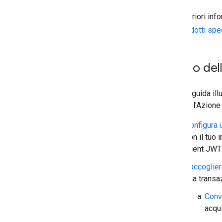
Per ulteriori in
per prodotti spec
Flusso del
Questa guida ill
Quando l'Azione 
Configura u
con il tuo 
client JWT 
Raccoglier
una transa
Conva
acqui