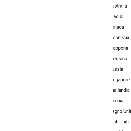
Australia
Brasile
Canada
Indonesia
Giappone
Messico
Russia
Singapore
Thailandia
Turchia
Regno Uni
Stati Uniti