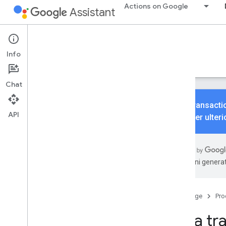
Actions on Google
Assistant
Conversational Actions
Transactions
Info
Guide
Riferimento
Esempi
Chat
L'API Transactio
API
2023. Per ulteri
Impara le basi
Panoramica
traduzioni generat
Creare transazioni
Prodotti fisici
Prodotti digitali
Home page
Pro
Crea transazioni digitali non
consumabili
Crea tra
Crea transazioni digitali per prodotti