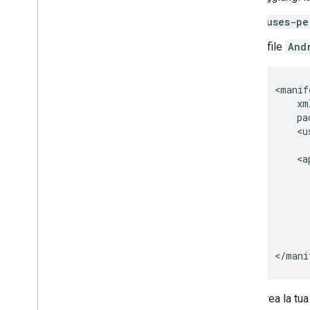
<uses-pe
Il file
And
<
manif
xm
pa
<
u
<
a
<
/
mani
Crea la tu