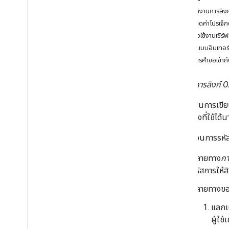
Sign-In ที่อิงตาม OAuth
ติดตั้งใช้งานการลิ
คู่มือแนวคิด
กำหนดค่าโปรเจ็ก
คู่มือการใช้งาน
ติดตั้งใช้งานเซิร
ออกแบบอินเทอร์เ
การลิงก์ OAuth
จัดการคำขอเข้าถึ
คู่มือแนวคิด
คู่มือการใช้งาน
ประเภท
การลิงก์ 
ในขั้นตอนการเขียน
การพลิกแอปโดยใช้ OAuth
การเข้าถึงที่ใช้ไ
คู่มือการใช้งาน
ในกระบวนการรหัสกา
ลิงก์จากแพลตฟอร์ม
คู่มือการใช้งาน
ปลายทาง
กา
รหัสการให้สิ
เครื่องมือ
ปลายทางข
เกิดข้อผิดพลาดในการตรวจสอบ
แลกเป
ผู้ใช