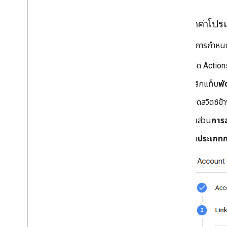
กำหนดค่าโปรเจ
หากต้องการกำหนดค่
เปิด Action
คลิกแท็บ
พ
เปิดสวิตช์ข้
ในส่วน
การส
ใน
ประเภทก