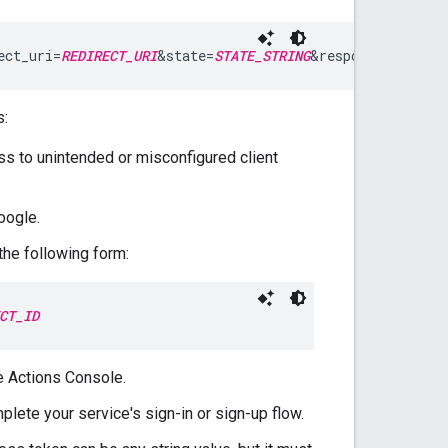
ect_uri=
REDIRECT_URI
&state=
STATE_STRING
&response_type=to
s:
ss to unintended or misconfigured client
oogle.
he following form:
CT_ID
e Actions Console.
mplete your service's sign-in or sign-up flow.