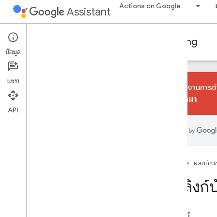
Actions on Google
Assistant
Conversational Actions
Account linking
ข้อมูล
แชท
เราเลิกใช้งานการดํ
การสนทนา
API
เรียนรู้พื้นฐาน
ภาพรวม
เลือกประเภทการลิงก์บัญชี
แนวทางปฏิบัติแนะนำ
หน้าแรก
ผลิตภัณฑ
Google Sign-In
การลิงก์
คู่มือแนวคิด
คู่มือการใช้งาน
ในหน้านี้
การลิงก์ "แบบปรับปรุง" ด้วย Google