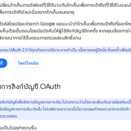
ลี่ยนโทเค็นการรีเฟรชที่ใช้ได้นานกับโทเค็นเพื่อการเข้าถึงที่ใช้ได้ในระยะ
พื่อการเข้าถึงใหม่เนื่องจากโทเค็นหมดอายุ
ช้รหัสโดยนัยจะง่ายกว่า Google ขอแนะนําว่าโทเค็นเพื่อการเข้าถึงที่ออกโด
ค็นด้วยขั้นตอนโดยนัยบังคับให้ผู้ใช้ลิงก์บัญชีอีกครั้ง หากคุณต้องกา
ิจารณาการใช้ขั้นตอนการตรวจสอบสิทธิ์แทน
นตอน OAuth 2.0 ที่คุณต้องการใช้งาน หากจําเป็น เนื้อหาของคู่มือนี้จะโหลดซ้ําเพื่อปร
ิ์
โฟลว์โดยนัย
านการลิงก์บัญชี OAuth
รลิงก์บัญชีเพื่อจัดการข้อมูลทางการเงิน โปรดทราบว่านโยบายเพิ่มเติมอาจมีผลกับแ
ำหรับข้อมูลทางการเงิน ดังนั้น โปรดพิจารณาเวลานี้เมื่อวางแผนกำหนดเวลาการเปิด
การตรวจสอบ
บเป็นไปอย่างราบรื่น