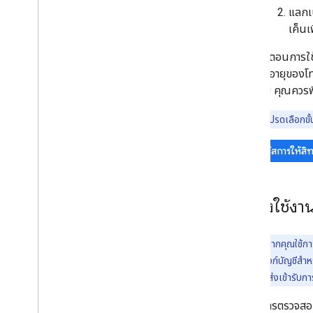
แลกเป
เค็นเ
แม้ว่าขั้นตอนการใ
การหมดอายุของโทเ
ปลอดภัย คุณควรพ
หมายเหตุ:
โปรดเลือกขั้
รหัสการให้สิทธ
ติดตั้งใช้ง
หมายเหตุ:
หากคุณใช้กา
Action ที่มีการลิงก์บัญชีส
ทางการเงิน
ก่อนส่งเข้ารับ
เพื่อให้การตรวจสอ