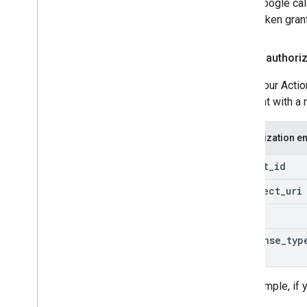
Google cal
token gran
Handle authoriz
When your Action
endpoint with a 
Authorization e
client
_
id
redirect
_
uri
state
response
_
typ
For example, if 
like: