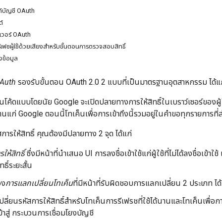
งก์บัญชี OAuth
ต์
์ฟเวอร์ OAuth
ฟซผู้ใช้ด้วยเสียงสำหรับขั้นตอนการตรวจสอบสิทธิ์
งข้อมูล
OAuth
รองรับขั้นตอน OAuth 2.0 2 แบบที่เป็นมาตรฐานอุตสาหกรรม ได้แก
โค้ดแบบโดยนัย Google จะเปิดปลายทางการให้สิทธิ์ในเบราว์เซอร์ของผู้ใช้ เ
ด้นานแก่ Google ตอนนี้โทเค็นเพื่อการเข้าถึงนี้รวมอยู่ในคําขอทุกรายการ
รให้สิทธิ์ คุณต้องมีปลายทาง 2 จุด ได้แก่
รให้สิทธิ์
ซึ่งมีหน้าที่นําเสนอ UI การลงชื่อเข้าใช้แก่ผู้ใช้ที่ไม่ได้ลงชื่อเข้
ทธิ์ระยะสั้น
อง
การแลกเปลี่ยนโทเค็น
ที่มีหน้าที่รับผิดชอบการแลกเปลี่ยน 2 ประเภท ได้
ลี่ยนรหัสการให้สิทธิ์สําหรับโทเค็นการรีเฟรชที่ใช้ได้นานและโทเค็นเพื่อการเ
้เข้าสู่ กระบวนการเชื่อมโยงบัญชี