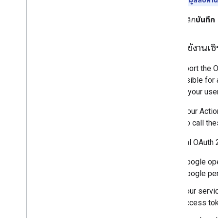
คลิก
บันทึก
ติดตั้งใช้งานเ
To support the O
responsible for 
in UI to your us
When your Action
users to call the
A typical OAuth 
Google ope
Google per
Your servi
access tok