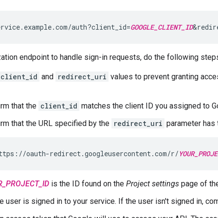
rvice.example.com/auth?client_id=
GOOGLE_CLIENT_ID
&redir
zation endpoint to handle sign-in requests, do the following step
client_id
and
redirect_uri
values to prevent granting acce
irm that the
client_id
matches the client ID you assigned to G
irm that the URL specified by the
redirect_uri
parameter has t
ttps://oauth-redirect.googleusercontent.com/r/
YOUR_PROJE
R_PROJECT_ID
is the ID found on the
Project settings
page of th
e user is signed in to your service. If the user isn't signed in, co