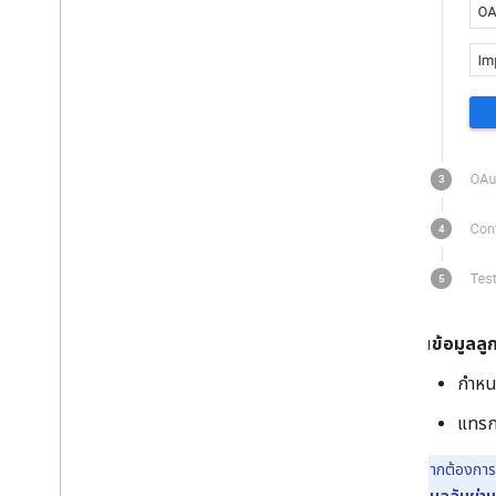
ใน
ข้อมูลลู
กำหนด
แทรก
หมายเหตุ:
หากต้องการให
clientID และข้อมูลลับผ่