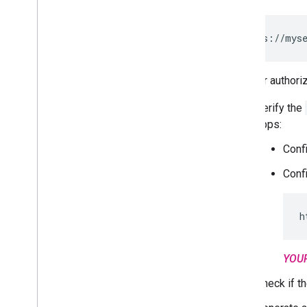
GET https://myse
For your authori
Verify the
apps:
Conf
Conf
h
YOU
Check if th