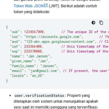
Token Web JSON
(JWT). Berikut adalah contoh
token yang didekode:
{
"sub"
:
1234567890
,
// The unique ID of the 
"iss"
:
"https://accounts.google.com"
,
// Th
"aud"
:
"123-abc.apps.googleusercontent.com"
,
// Cl
"iat"
:
233366400
,
// Unix timestamp of the
"exp"
:
233370000
,
// Unix timestamp of the
"name"
:
"Jan Jansen"
,
"given_name"
:
"Jan"
,
"family_name"
:
"Jansen"
,
"email"
:
"jan@gmail.com"
,
// If present, the user
"locale"
:
"en_US"
}
user.verificationStatus
:
Properti yang
ditetapkan oleh sistem untuk menunjukkan apakah
sesi saat ini memiliki pengguna yang terverifikasi.