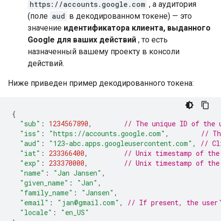
https://accounts.google.com
, а аудитория
(поле
aud
в декодированном токене) — это
значение
идентификатора клиента, выданного
Google для ваших действий
, то есть
назначенный вашему проекту в консоли
действий.
Ниже приведен пример декодированного токена:
{
"sub"
:
1234567890
,
// The unique ID of the 
"iss"
:
"https://accounts.google.com"
,
// Th
"aud"
:
"123-abc.apps.googleusercontent.com"
,
// Cl
"iat"
:
233366400
,
// Unix timestamp of the
"exp"
:
233370000
,
// Unix timestamp of the
"name"
:
"Jan Jansen"
,
"given_name"
:
"Jan"
,
"family_name"
:
"Jansen"
,
"email"
:
"jan@gmail.com"
,
// If present, the user
"locale"
:
"en_US"