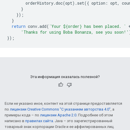
orderHistory
.
doc
(
opt
)
.
set
({
option:
opt
,
cou
}
});
}
return
conv
.
add
(
`Your ${order} has been placed. `
'Thanks for using Boba Bonanza, see you soon!'
});
Эта информация оказалась полезной?
Если не указано иное, контент на этой странице предоставляется
по
лицензии Creative Commons "С указанием авторства 4.0"
, а
примеры кода – по
лицензии Apache 2.0
. Подробнее об этом
написано в
правилах сайта
. Java – это зарегистрированный
товарный знак корпорации Oracle и ее аффилированных лиц.