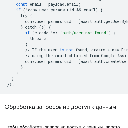
const
email
=
payload
.
email
;
if
(
!
conv
.
user
.
params
.
uid
&&
email
)
{
try
{
conv
.
user
.
params
.
uid
=
(
await
auth
.
getUserBy
}
catch
(
e
)
{
if
(
e
.
code
!==
'auth/user-not-found'
)
{
throw
e
;
}
//
If
the
user
is
not
found
,
create
a
new
Fi
//
using
the
email
obtained
from
Google
Assi
conv
.
user
.
params
.
uid
=
(
await
auth
.
createUse
}
}
}
});
Обработка запросов на доступ к данным
Чтобы обработать запрос на доступ к данным, просто