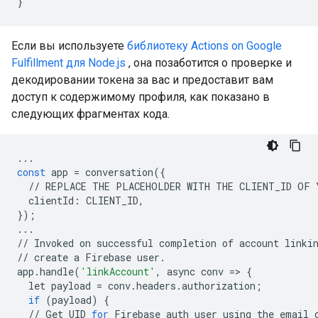
}
Если вы используете
библиотеку Actions on Google
Fulfillment для Node.js
, она позаботится о проверке и
декодировании токена за вас и предоставит вам
доступ к содержимому профиля, как показано в
следующих фрагментах кода.
...
const
app
=
conversation
({
//
REPLACE
THE
PLACEHOLDER
WITH
THE
CLIENT_ID
OF
clientId
:
CLIENT_ID
,
});
...
//
Invoked
on
successful
completion
of
account
linki
//
create
a
Firebase
user
.
app
.
handle
(
'linkAccount'
,
async
conv
=>
{
let
payload
=
conv
.
headers
.
authorization
;
if
(
payload
)
{
//
Get
UID
for
Firebase
auth
user
using
the
email