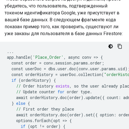
убедитесь, что пользователь, подтвержденный
токеном идентификатора Google, уже присутствует в
вашей базе данных. В следующем фрагменте кода
показан пример того, как проверить, существуют ли
уже заказы для пользователя в базе данных Firestore:
...
app
.
handle
(
'Place_Order'
,
async
conv
=>
{
const
order
=
conv
.
session
.
params
.
order
;
const
userDoc
=
dbs
.
user
.
doc
(
conv
.
user
.
params
.
uid
)
const
orderHistory
=
userDoc
.
collection
(
"orderHist
if
(
orderHistory
)
{
//
Order
history
exists
,
so
the
user
already
pla
//
Update
counter
for
order
type
.
await
orderHistory
.
doc
(
order
)
.
update
({
count:
ad
}
else
{
//
First
order
they
place
await
orderHistory
.
doc
(
order
)
.
set
({
option:
orde
options
.
forEach
(
opt
=>
{
if
(
opt
!=
order
)
{