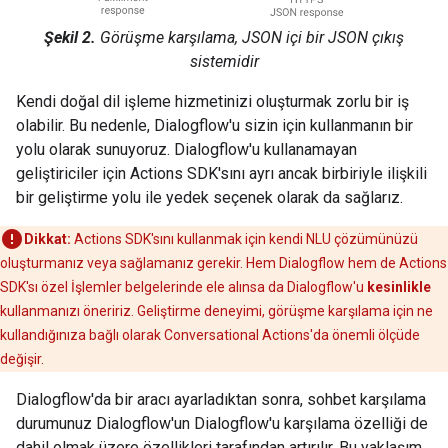
Şekil 2.
Görüşme karşılama, JSON içi bir JSON çıkış
sistemidir
Kendi doğal dil işleme hizmetinizi oluşturmak zorlu bir iş
olabilir. Bu nedenle, Dialogflow'u sizin için kullanmanın bir
yolu olarak sunuyoruz. Dialogflow'u kullanamayan
geliştiriciler için Actions SDK'sını ayrı ancak birbiriyle ilişkili
bir geliştirme yolu ile yedek seçenek olarak da sağlarız.
Dikkat:
Actions SDK'sını kullanmak için kendi NLU çözümünüzü
oluşturmanız veya sağlamanız gerekir. Hem Dialogflow hem de Actions
SDK'sı özel İşlemler belgelerinde ele alınsa da Dialogflow'u
kesinlikle
kullanmanızı öneririz. Geliştirme deneyimi, görüşme karşılama için ne
kullandığınıza bağlı olarak Conversational Actions'da önemli ölçüde
değişir.
Dialogflow'da bir aracı ayarladıktan sonra, sohbet karşılama
durumunuz Dialogflow'un Dialogflow'u karşılama özelliği de
dahil olmak üzere özellikleri tarafından artırılır. Bu yaklaşım,