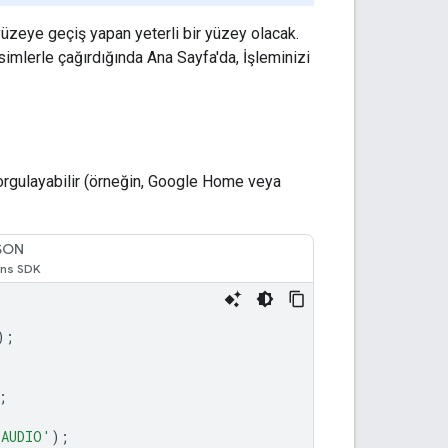
yüzeye geçiş yapan yeterli bir yüzey olacak.
simlerle çağırdığında Ana Sayfa'da, İşleminizi
sorgulayabilir (örneğin, Google Home veya
SON
);
;
_AUDIO'
);