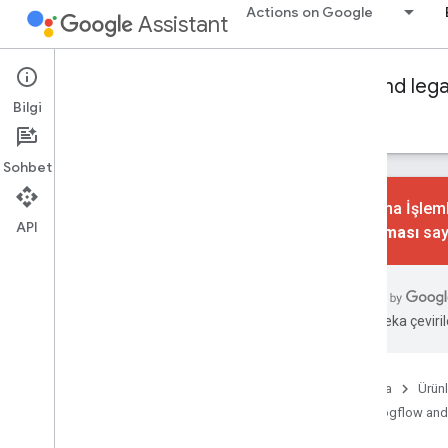
Actions on Google
Assistant
Conversational Actions
Dialogflow and leg
Bilgi
Rehberler
Referans
Örnekler
Sözlük
Sohbet
Konuşma İşlemle
API
kaldırılması
say
Temel seviye
Genel bakış
Amaçlar ve çağrı
Yapay zeka çevirile
Dialogflow ile Sipariş Karşılama
Actions SDK'sı ile sipariş karşılama
Görüşme tasarımı
Ana Sayfa
Ürünl
Dialogflow and
İstek karşılama oluşturun