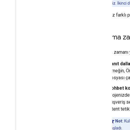
işaretlemezsiniz. İkinci 
İşleminiz farklı 
Çalışma za
Çalışma zamanı yü
Yanıt dal
Örneğin, Ö
dosyası çal
Sohbet ko
projenizde
alışveriş s
intent teti
Not:
Kul
başladı.