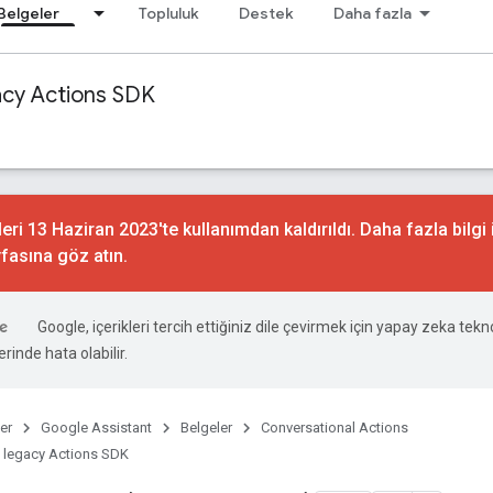
Belgeler
Topluluk
Destek
Daha fazla
acy Actions SDK
ri 13 Haziran 2023'te kullanımdan kaldırıldı. Daha fazla bilgi 
fasına göz atın.
Google, içerikleri tercih ettiğiniz dile çevirmek için yapay zeka teknol
rinde hata olabilir.
er
Google Assistant
Belgeler
Conversational Actions
 legacy Actions SDK