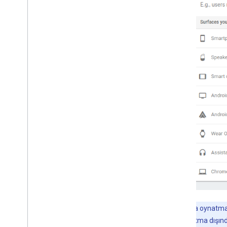
Not:
Medya oynatma y
parçasını oynatma dışında