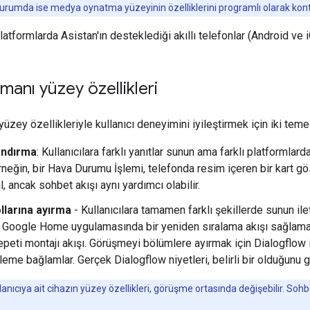
durumda ise medya oynatma yüzeyinin özelliklerini programlı olarak kontro
platformlarda Asistan'ın desteklediği akıllı telefonlar (Android v
manı yüzey özellikleri
zey özellikleriyle kullanıcı deneyimini iyileştirmek için iki teme
landırma
: Kullanıcılara farklı yanıtlar sunun ama farklı platformlard
rneğin, bir Hava Durumu İşlemi, telefonda resim içeren bir kart g
, ancak sohbet akışı aynı yardımcı olabilir.
llarına ayırma
- Kullanıcılara tamamen farklı şekillerde sunun ilet
 Google Home uygulamasında bir yeniden sıralama akışı sağlamak 
epeti montajı akışı. Görüşmeyi bölümlere ayırmak için Dialogflow il
kleme bağlamlar. Gerçek Dialogflow niyetleri, belirli bir olduğunu 
lanıcıya ait cihazın yüzey özellikleri, görüşme ortasında değişebilir. So