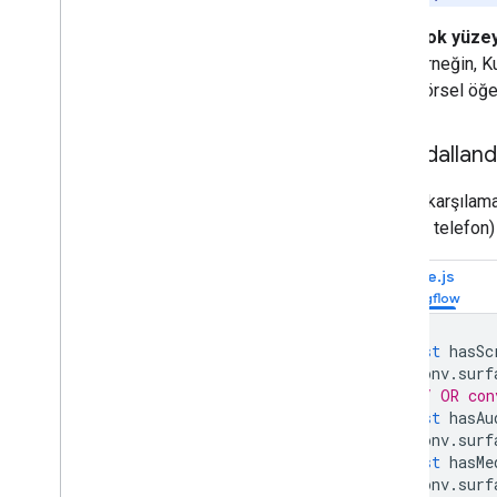
Çok yüzey
Örneğin, Ku
görsel öğe
Yanıt dallan
Sipariş karşılam
Android telefon) 
Node.js
const
hasSc
conv
.
surf
// OR con
const
hasAu
conv
.
surf
const
hasMe
conv
.
surf