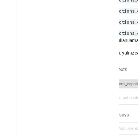
actions_
actions_
actions_
kullanılam
Aşağıda, yalnızca