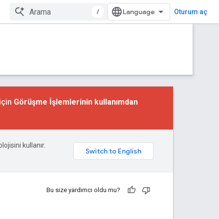
/
Oturum aç
için
Görüşme İşlemlerinin kullanımdan
ojisini kullanır.
Bu size yardımcı oldu mu?