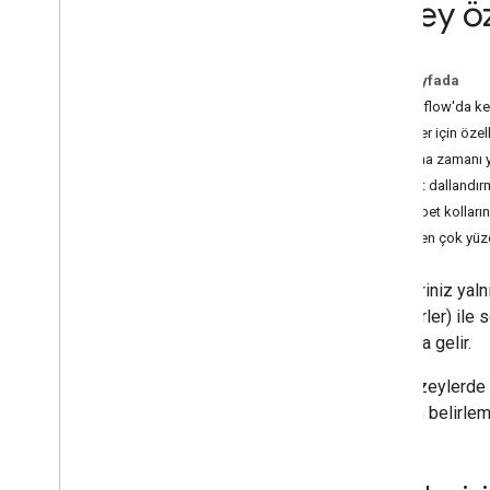
Yüzey öz
Dialogflow ile oluşturma
Actions SDK ile geliştirme
Yanıtlar
Bu sayfada
Yardımcılar
Dialogflow'da ke
Görüşmedeki verileri kaydetme
İşlemler için özel
Çıkışlar ve yedekler
Çalışma zamanı yü
Belirli yüzeyleri kapsayacak şekilde
kapsam
Yanıt dallandı
İstek karşılamayı dağıtma
Sohbet kolların
Birden çok yüz
Test
Testlerle ilgili en iyi uygulamalar
İşlemleriniz yaln
Actions simülatörüne genel bakış
hoparlörler) ile 
anlamına gelir.
Dağıtma ve yönetme
Tüm yüzeylerde i
Lansman öncesi yapılacaklar listesi
kapsam belirleme
Sürüm oluşturma
Projenizi gönderme
Actions Console'a genel bakış