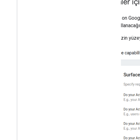
İşlemler iç
Yerelleştirme
Daha fazla özellik ekleme
Actions on Googl
Etkileşimli Tuval
nasıl kullanacağı
Kullanıcı etkileşimi
İşleminizin yüze
Hesap bağlama
İşlemler