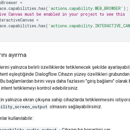
bBrowser
=
ace
.
capabilities
.
has
(
'actions.capability.WEB_BROWSER'
);
ive Canvas must be enabled in your project to see this
teractiveCanvas
=
ace
.
capabilities
.
has
(
'actions.capability.INTERACTIVE_CA
rını ayırma
erini yalnızca belirli özelliklerde tetiklenecek şekilde ayarlayab
intent eşleştiğinde Dialogflow Cihazın yüzey özellikleri grubundan
. Bu bağlamlardan birini veya daha fazlasını "giriş bağlamı" olarak
ntent tetiklemeyi kontrol edebilirsiniz.
tin yalnızca ekran çıkışına sahip cihazlarda tetiklenmesini istiyor
bility_screen_output
olmasını sağlayabilirsiniz.
ar kullanılabilir:
capability_audio_output
- Cihazın bir hoparlörü var.