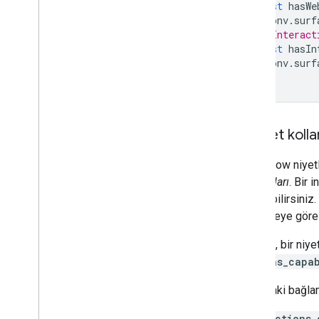
const
hasWe
conv
.
surf
// Interact
const
hasIn
conv
.
surf
Sohbet kolla
Dialogflow niyetl
bağlamları
. Bir 
kullanabilirsiniz
modaliteye göre i
Örneğin, bir niye
actions_capa
Aşağıdaki bağlaml
actions_