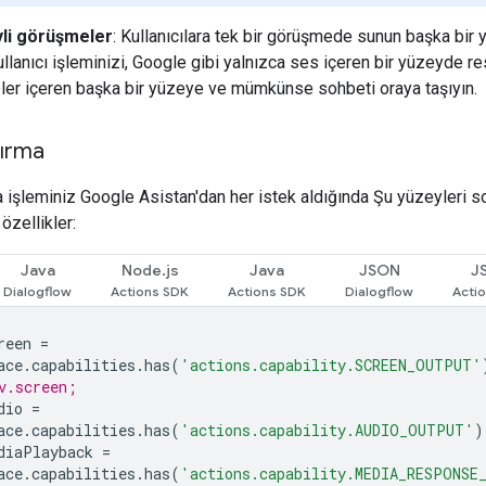
li görüşmeler
: Kullanıcılara tek bir görüşmede sunun başka bir 
llanıcı işleminizi, Google gibi yalnızca ses içeren bir yüzeyde re
ler içeren başka bir yüzeye ve mümkünse sohbeti oraya taşıyın.
dırma
a işleminiz Google Asistan'dan her istek aldığında Şu yüzeyleri 
özellikler:
Java
Node.js
Java
JSON
J
reen
=
ace
.
capabilities
.
has
(
'actions.capability.SCREEN_OUTPUT'
v.screen;
dio
=
ace
.
capabilities
.
has
(
'actions.capability.AUDIO_OUTPUT'
)
diaPlayback
=
ace
.
capabilities
.
has
(
'actions.capability.MEDIA_RESPONSE